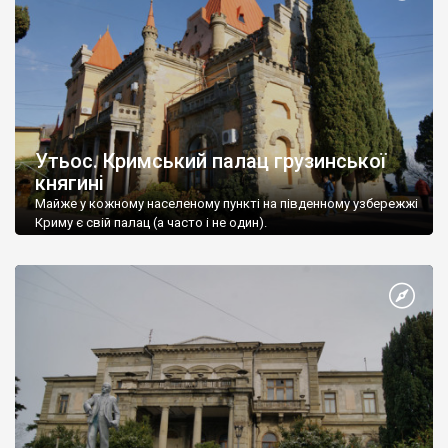
Утьос. Кримський палац грузинської
княгині
Майже у кожному населеному пункті на південному узбережжі
Криму є свій палац (а часто і не один).