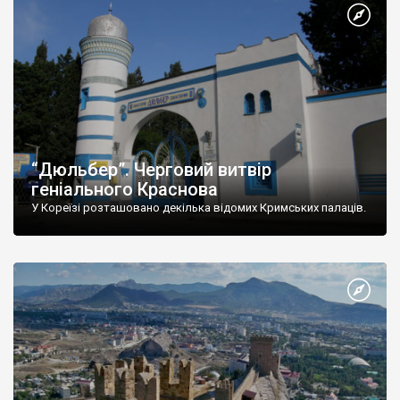
“Дюльбер”. Черговий витвір
геніального Краснова
У Кореїзі розташовано декілька відомих Кримських палаців.