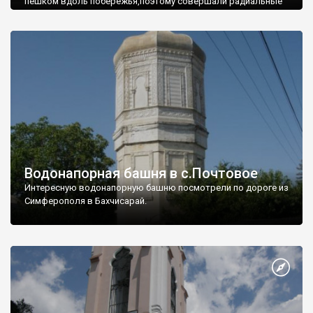
пешком вдоль побережья,поэтому совершали радиальные
вылазки из Оленевки.
Водонапорная башня в с.Почтовое
Интересную водонапорную башню посмотрели по дороге из
Симферополя в Бахчисарай.