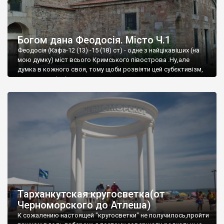
Богом дана Феодосія. Місто Ч.1
Феодосія (Кафа-12 (13) -15 (18) ст) - одне з найцікавіших (на
мою думку) міст всього Кримського півострова .Ну,але
думка в кожного своя, тому щоби розвіяти цей субєктивізм,
запрошую відвідати це
Тарханкутская кругосветка(от
Черноморского до Атлеша)
К сожалению настоящей "кругосветки" не получилось,пройти