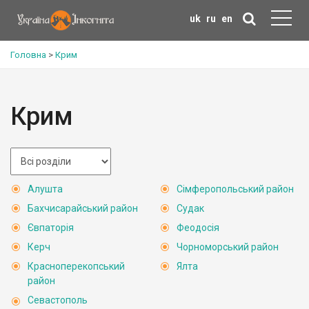
uk
ru
en
Головна
>
Крим
Крим
Алушта
Сімферопольський район
Бахчисарайський район
Судак
Євпаторія
Феодосія
Керч
Чорноморський район
Красноперекопський
Ялта
район
Севастополь