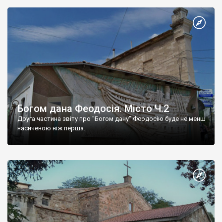
Богом дана Феодосія. Місто Ч.2
Друга частина звіту про "Богом дану" Феодосію буде не менш
насиченою ніж перша.