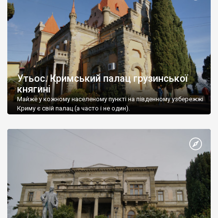
Утьос. Кримський палац грузинської
княгині
Майже у кожному населеному пункті на південному узбережжі
Криму є свій палац (а часто і не один).