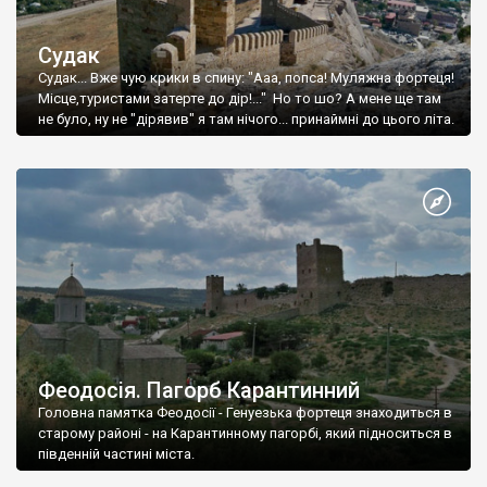
Судак
Судак... Вже чую крики в спину: "Ааа, попса! Муляжна фортеця!
Місце,туристами затерте до дір!..." Но то шо? А мене ще там
не було, ну не "дірявив" я там нічого... принаймні до цього літа.
Феодосія. Пагорб Карантинний
Головна памятка Феодосії - Генуезька фортеця знаходиться в
старому районі - на Карантинному пагорбі, який підноситься в
південній частині міста.