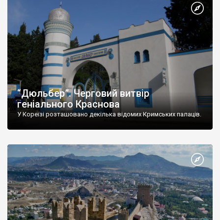
“Дюльбер”. Черговий витвір
геніального Краснова
У Кореїзі розташовано декілька відомих Кримських палаців.