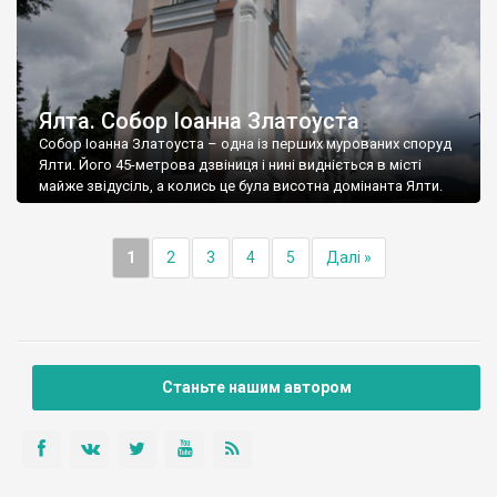
Ялта. Собор Іоанна Златоуста
Собор Іоанна Златоуста – одна із перших мурованих споруд
Ялти. Його 45-метрова дзвіниця і нині видніється в місті
майже звідусіль, а колись це була висотна домінанта Ялти.
1
2
3
4
5
Далі »
Станьте нашим автором