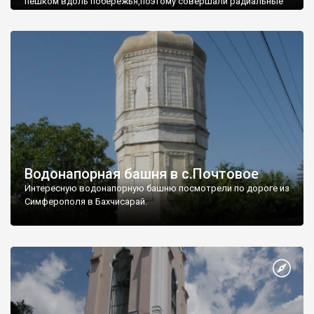
пешком вдоль побережья,поэтому совершали радиальные
вылазки из Оленевки.
Водонапорная башня в с.Почтовое
Интересную водонапорную башню посмотрели по дороге из
Симферополя в Бахчисарай.