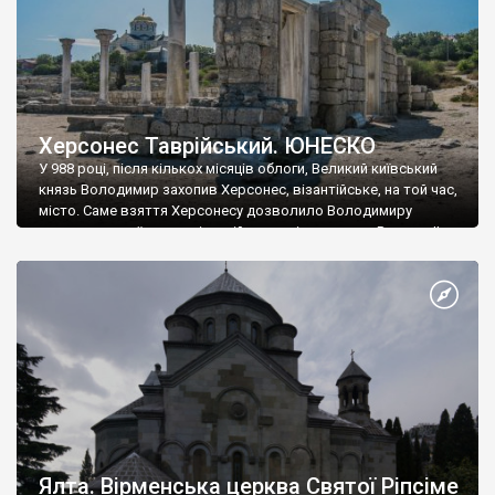
Херсонес Таврійський. ЮНЕСКО
У 988 році, після кількох місяців облоги, Великий київський
князь Володимир захопив Херсонес, візантійське, на той час,
місто. Саме взяття Херсонесу дозволило Володимиру
диктувати свої умови візантійському імператору Василю ІІ, та
одружитися з його дочкою Ганною. Цього ж року, в
Херсонесі Володимир-язичник, став Василем-християнином.
А потім було Хрещення Русі. На честь Херсонесу Таврійського
названо місто […]
Ялта. Вірменська церква Святої Ріпсіме