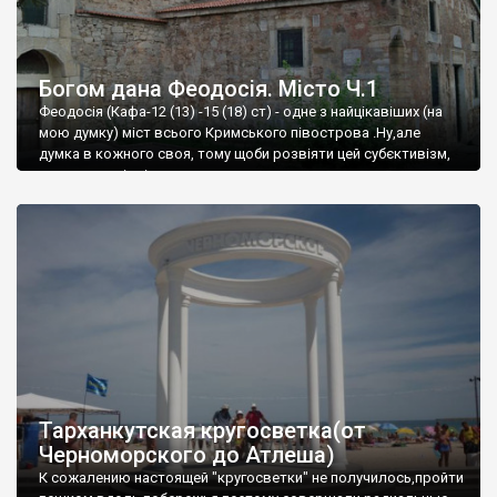
Богом дана Феодосія. Місто Ч.1
Феодосія (Кафа-12 (13) -15 (18) ст) - одне з найцікавіших (на
мою думку) міст всього Кримського півострова .Ну,але
думка в кожного своя, тому щоби розвіяти цей субєктивізм,
запрошую відвідати це
Тарханкутская кругосветка(от
Черноморского до Атлеша)
К сожалению настоящей "кругосветки" не получилось,пройти