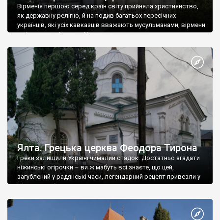
Вірменія першою серед країн світу прийняла християнство,
як державну релігію, й на подив багатьох пересічних
українців, які усіх кавказців вважають мусульманами, вірмени
є відданими вірянами Христа
Ялта. Грецька церква Феодора Тирона
Греки залишили Україні чималий спадок. Достатньо згадати
ніжинські огірочки – ви ж мабуть всі знаєте, що цей,
загублений у радянські часи, легендарний рецепт привезли у
Ніжин греки?