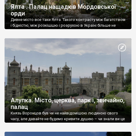
Ялта . Палац нащадків Мордовської
орди
Дивне місто все таки Ялта. Такого контрасту між багатством
і бідністю, між розкішшю і розрухою в Україні більше не
знайдеш.
Алупка. Місто, церква, парк і, звичайно,
палац
Князь Воронцов був чи не найвідомішою людиною свого
часу, але давайте не будемо кривити душею – чи знали ви це
прізвище до відвідин Алупки? Мабуть все таки ні.