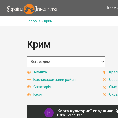
Крам
Головна
>
Крим
Крим
Алушта
Крас
Бахчисарайський район
Сева
Євпаторія
Сімф
Керч
Суда