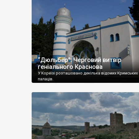
“Дюльбер”. Черговий витвір
геніального Краснова
У Кореїзі розташовано декілька відомих Кримських
палаців.