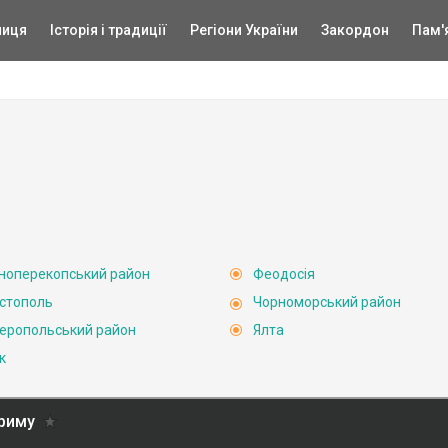
ниця
Історія і традиції
Регіони України
Закордон
Пам'
ноперекопський район
Феодосія
стополь
Чорноморський район
еропольський район
Ялта
к