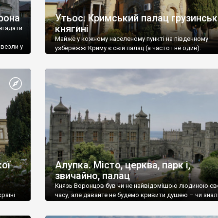
рона
Утьос. Кримський палац грузинськ
княгині
згадати
Майже у кожному населеному пункті на південному
ивезли у
узбережжі Криму є свій палац (а часто і не один).
ої
Алупка. Місто, церква, парк і,
звичайно, палац
Князь Воронцов був чи не найвідомішою людиною св
раїні
часу, але давайте не будемо кривити душею – чи знал
це прізвище до відвідин Алупки? Мабуть все таки ні.