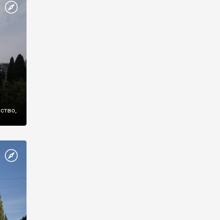
же
нство,