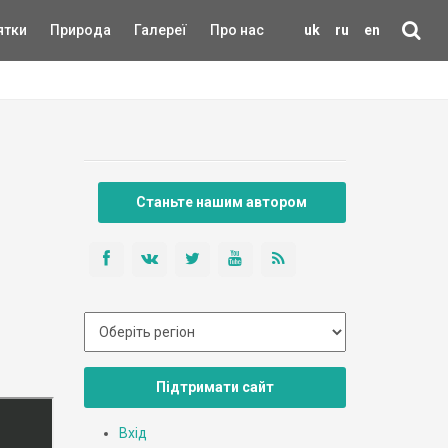
ятки
Природа
Галереї
Про нас
uk
ru
en
Станьте нашим автором
Підтримати сайт
Вхід