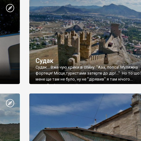
Судак
Судак... Вже чую крики в спину: "Ааа, попса! Муляжна
фортеця! Місце,туристами затерте до дір!..." Но то шо
мене ще там не було, ну не "дірявив" я там нічого...
принаймні до цього літа.