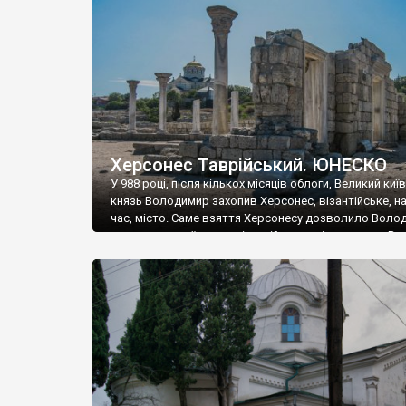
музею «Новгородський музей-заповідник» сотні арт
візантійської доби. Раритети викрадені з фондів об’
культурної спадщини ЮНЕСКО «Херсонеса Таврійсько
Офіційно – на виставку «Золото Візантії», але експер
влада в Україні вважають це лише […]
Херсонес Таврійський. ЮНЕСКО
У 988 році, після кількох місяців облоги, Великий киї
князь Володимир захопив Херсонес, візантійське, на
час, місто. Саме взяття Херсонесу дозволило Воло
диктувати свої умови візантійському імператору Вас
та одружитися з його дочкою Ганною. Цього ж року,
Херсонесі Володимир-язичник, став Василем-
християнином. А потім було Хрещення Русі. На честь
Херсонесу Таврійського названо місто […]