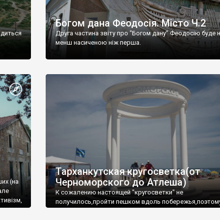
Богом дана Феодосія. Місто Ч.2
одиться
Друга частина звіту про "Богом дану" Феодосію буде 
менш насиченою ніж перша.
Тарханкутская кругосветка(от
Черноморского до Атлеша)
ших (на
але
К сожалению настоящей "кругосветки" не
тивізм,
получилось,пройти пешком вдоль побережья,поэтом
совершали радиальные вылазки из Оленевки.