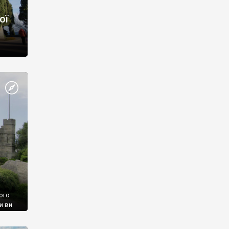
ої
ого
и ви