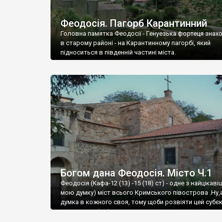
Феодосія. Пагорб Карантинний
Головна памятка Феодосії - Генуезька фортеця знах
в старому районі - на Карантинному пагорбі, який
підноситься в південній частині міста.
Богом дана Феодосія. Місто Ч.1
Феодосія (Кафа-12 (13) -15 (18) ст) - одне з найцікаві
мою думку) міст всього Кримського півострова .Ну,
думка в кожного своя, тому щоби розвіяти цей субєк
запрошую відвідати це