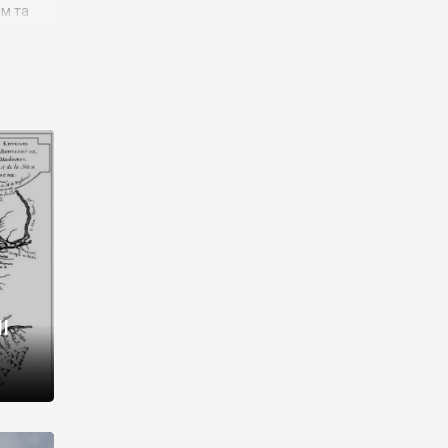
им та
ора і
є
го типу,
ей-
рний
ста:
 райони
від 2
I
і,
рукти,
 котрі