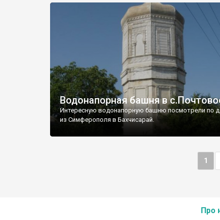
Водонапорная башня в с.Почтово
Интересную водонапорную башню посмотрели по д
из Симферополя в Бахчисарай.
1
Про 