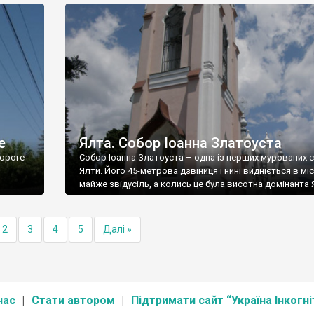
е
Ялта. Собор Іоанна Златоуста
ороге
Собор Іоанна Златоуста – одна із перших мурованих 
Ялти. Його 45-метрова дзвіниця і нині видніється в міс
майже звідусіль, а колись це була висотна домінанта 
2
3
4
5
Далі »
нас
Стати автором
Підтримати сайт “Україна Інкогні