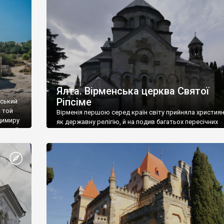
ефактів
називаються «повстяками» (postaki)…” “Вино. Крим
єкту
виробляє відмінне вино і його вдосталь: воно все ду
го».
легке біле і дуже […]
ти та
Ялта. Вірменська церква Святої
Ріпсіме
вський
 той
Вірменія першою серед країн світу прийняла христия
димиру
як державну релігію, й на подив багатьох пересічних
илю ІІ,
українців, які усіх кавказців вважають мусульманами,
 в
вірмени є відданими вірянами Христа