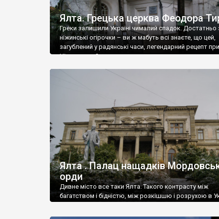
Ялта. Грецька церква Феодора Ти
Греки залишили Україні чималий спадок. Достатньо 
ніжинські огірочки – ви ж мабуть всі знаєте, що цей,
загублений у радянські часи, легендарний рецепт пр
Ніжин греки?
Ялта . Палац нащадків Мордовськ
орди
Дивне місто все таки Ялта. Такого контрасту між
багатством і бідністю, між розкішшю і розрухою в Ук
більше не знайдеш.