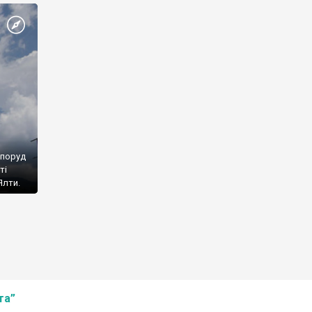
споруд
ті
Ялти.
та”