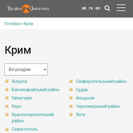
uk
ru
en
Головна
>
Крим
Крим
Алушта
Сімферопольський район
Бахчисарайський район
Судак
Євпаторія
Феодосія
Керч
Чорноморський район
Красноперекопський
Ялта
район
Севастополь