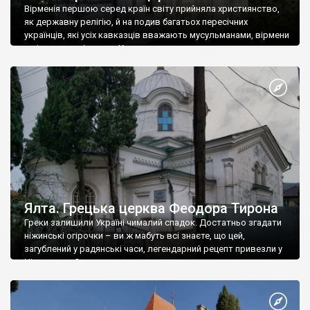
Вірменія першою серед країн світу прийняла християнство,
як державну релігію, й на подив багатьох пересічних
українців, які усіх кавказців вважають мусульманами, вірмени
є відданими вірянами Христа
Ялта. Грецька церква Феодора Тирона
Греки залишили Україні чималий спадок. Достатньо згадати
ніжинські огірочки – ви ж мабуть всі знаєте, що цей,
загублений у радянські часи, легендарний рецепт привезли у
Ніжин греки?