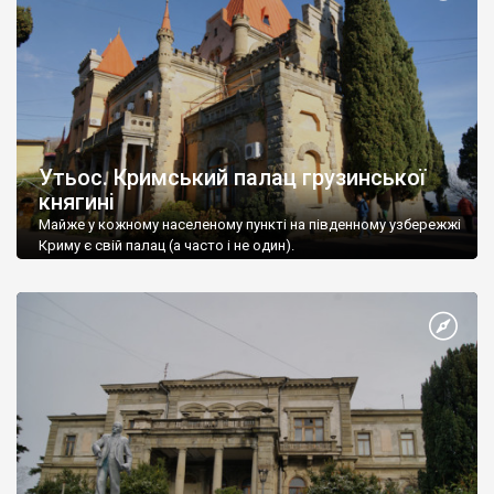
Утьос. Кримський палац грузинської
княгині
Майже у кожному населеному пункті на південному узбережжі
Криму є свій палац (а часто і не один).