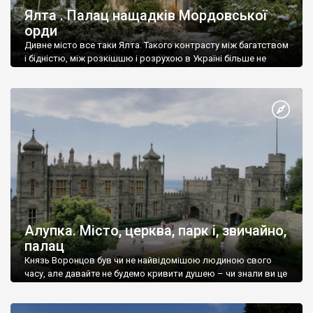
Ялта . Палац нащадків Мордовської
орди
Дивне місто все таки Ялта. Такого контрасту між багатством
і бідністю, між розкішшю і розрухою в Україні більше не
знайдеш.
Алупка. Місто, церква, парк і, звичайно,
палац
Князь Воронцов був чи не найвідомішою людиною свого
часу, але давайте не будемо кривити душею – чи знали ви це
прізвище до відвідин Алупки? Мабуть все таки ні.