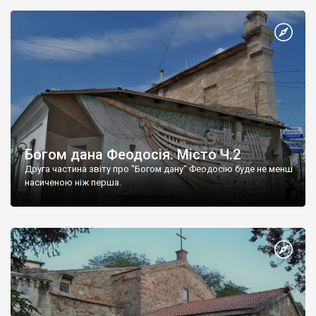
Богом дана Феодосія. Місто Ч.2
Друга частина звіту про "Богом дану" Феодосію буде не менш
насиченою ніж перша.