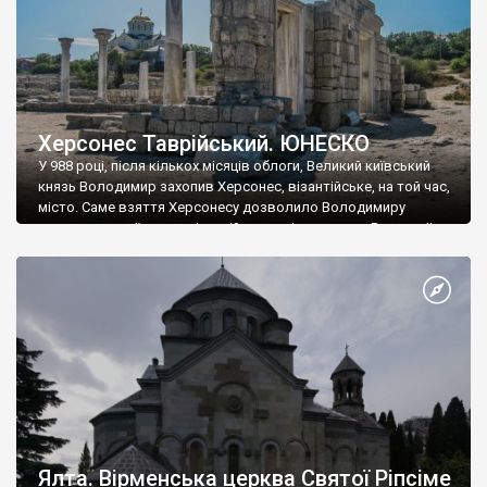
Херсонес Таврійський. ЮНЕСКО
У 988 році, після кількох місяців облоги, Великий київський
князь Володимир захопив Херсонес, візантійське, на той час,
місто. Саме взяття Херсонесу дозволило Володимиру
диктувати свої умови візантійському імператору Василю ІІ, та
одружитися з його дочкою Ганною. Цього ж року, в
Херсонесі Володимир-язичник, став Василем-християнином.
А потім було Хрещення Русі. На честь Херсонесу Таврійського
названо місто […]
Ялта. Вірменська церква Святої Ріпсіме