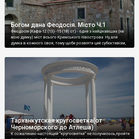
Богом дана Феодосія. Місто Ч.1
Феодосія (Кафа-12 (13) -15 (18) ст) - одне з найцікавіших (на
мою думку) міст всього Кримського півострова .Ну,але
думка в кожного своя, тому щоби розвіяти цей субєктивізм,
запрошую відвідати це
Тарханкутская кругосветка(от
Черноморского до Атлеша)
К сожалению настоящей "кругосветки" не получилось,пройти