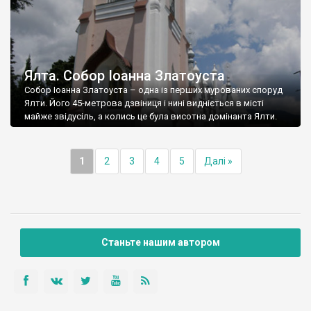
Ялта. Собор Іоанна Златоуста
Собор Іоанна Златоуста – одна із перших мурованих споруд
Ялти. Його 45-метрова дзвіниця і нині видніється в місті
майже звідусіль, а колись це була висотна домінанта Ялти.
1
2
3
4
5
Далі »
Станьте нашим автором