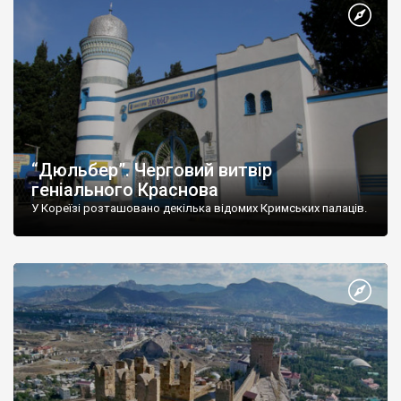
“Дюльбер”. Черговий витвір
геніального Краснова
У Кореїзі розташовано декілька відомих Кримських палаців.