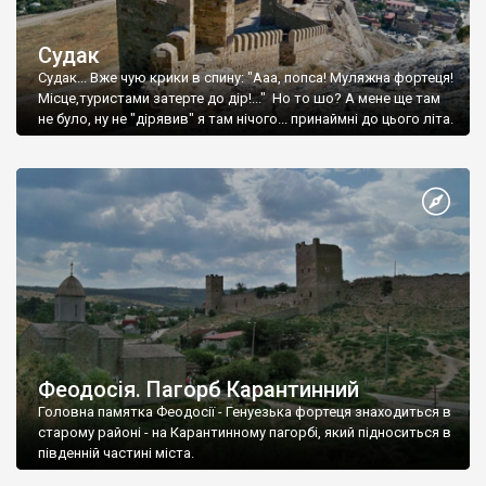
Судак
Судак... Вже чую крики в спину: "Ааа, попса! Муляжна фортеця!
Місце,туристами затерте до дір!..." Но то шо? А мене ще там
не було, ну не "дірявив" я там нічого... принаймні до цього літа.
Феодосія. Пагорб Карантинний
Головна памятка Феодосії - Генуезька фортеця знаходиться в
старому районі - на Карантинному пагорбі, який підноситься в
південній частині міста.