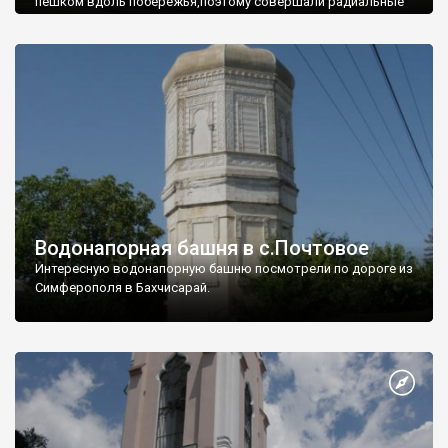
пешком вдоль побережья,поэтому совершали радиальные
вылазки из Оленевки.
Водонапорная башня в с.Почтовое
Интересную водонапорную башню посмотрели по дороге из
Симферополя в Бахчисарай.