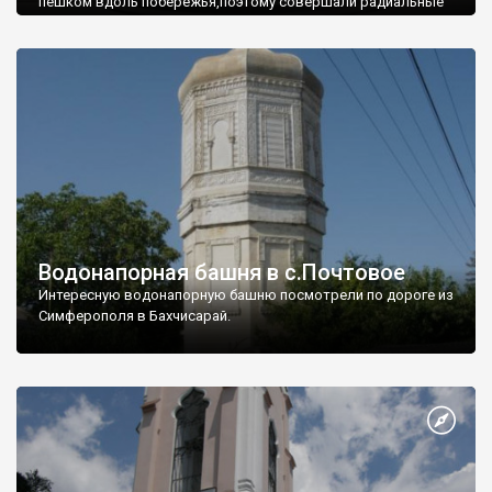
пешком вдоль побережья,поэтому совершали радиальные
вылазки из Оленевки.
Водонапорная башня в с.Почтовое
Интересную водонапорную башню посмотрели по дороге из
Симферополя в Бахчисарай.