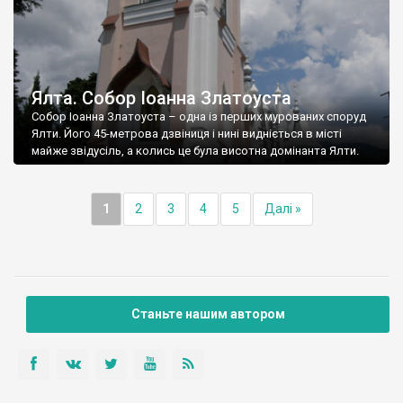
Ялта. Собор Іоанна Златоуста
Собор Іоанна Златоуста – одна із перших мурованих споруд
Ялти. Його 45-метрова дзвіниця і нині видніється в місті
майже звідусіль, а колись це була висотна домінанта Ялти.
1
2
3
4
5
Далі »
Станьте нашим автором