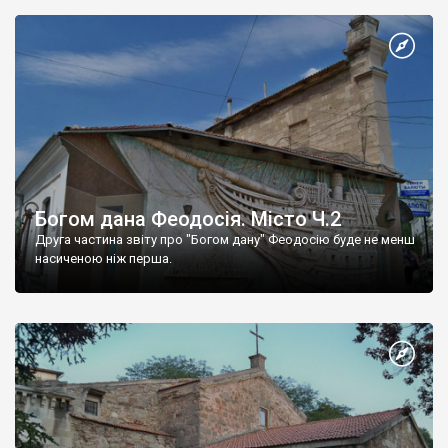
Богом дана Феодосія. Місто Ч.2
Друга частина звіту про "Богом дану" Феодосію буде не менш
насиченою ніж перша.