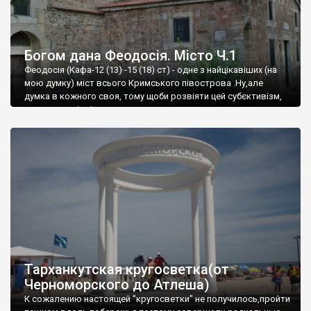
Богом дана Феодосія. Місто Ч.1
Феодосія (Кафа-12 (13) -15 (18) ст) - одне з найцікавіших (на
мою думку) міст всього Кримського півострова .Ну,але
думка в кожного своя, тому щоби розвіяти цей субєктивізм,
запрошую відвідати це
Тарханкутская кругосветка(от
Черноморского до Атлеша)
К сожалению настоящей "кругосветки" не получилось,пройти