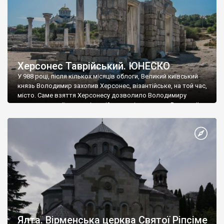
Херсонес Таврійський. ЮНЕСКО
У 988 році, після кількох місяців облоги, Великий київський
князь Володимир захопив Херсонес, візантійське, на той час,
місто. Саме взяття Херсонесу дозволило Володимиру
диктувати свої умови візантійському імператору Василю ІІ, та
одружитися з його дочкою Ганною. Цього ж року, в
Херсонесі Володимир-язичник, став Василем-християнином.
А потім було Хрещення Русі. На честь Херсонесу Таврійського
названо місто […]
Ялта. Вірменська церква Святої Ріпсіме