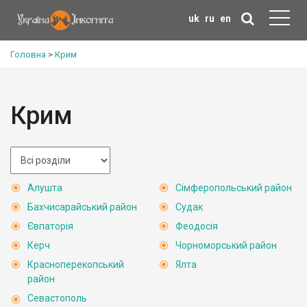
uk
ru
en
Головна
>
Крим
Крим
Алушта
Сімферопольський район
Бахчисарайський район
Судак
Євпаторія
Феодосія
Керч
Чорноморський район
Красноперекопський
Ялта
район
Севастополь