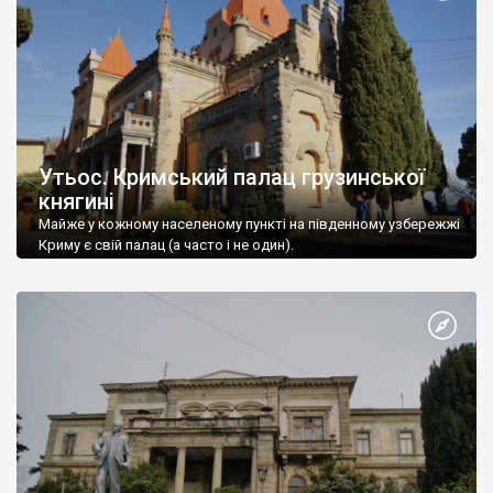
Утьос. Кримський палац грузинської
княгині
Майже у кожному населеному пункті на південному узбережжі
Криму є свій палац (а часто і не один).