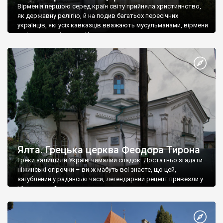
Вірменія першою серед країн світу прийняла християнство,
як державну релігію, й на подив багатьох пересічних
українців, які усіх кавказців вважають мусульманами, вірмени
є відданими вірянами Христа
Ялта. Грецька церква Феодора Тирона
Греки залишили Україні чималий спадок. Достатньо згадати
ніжинські огірочки – ви ж мабуть всі знаєте, що цей,
загублений у радянські часи, легендарний рецепт привезли у
Ніжин греки?