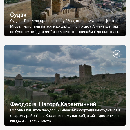
Судак
Судак... Вже чую крики в спину: "Ааа, попса! Муляжна фортеця!
Місце,туристами затерте до дір!..." Но то шо? А мене ще там
не було, ну не "дірявив" я там нічого... принаймні до цього літа.
Феодосія. Пагорб Карантинний
Головна памятка Феодосії - Генуезька фортеця знаходиться в
старому районі - на Карантинному пагорбі, який підноситься в
південній частині міста.