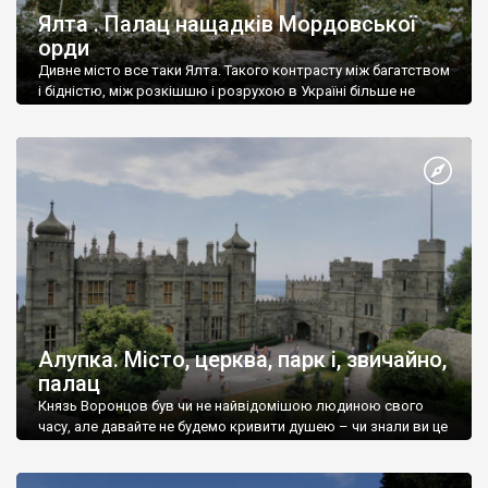
Ялта . Палац нащадків Мордовської
орди
Дивне місто все таки Ялта. Такого контрасту між багатством
і бідністю, між розкішшю і розрухою в Україні більше не
знайдеш.
Алупка. Місто, церква, парк і, звичайно,
палац
Князь Воронцов був чи не найвідомішою людиною свого
часу, але давайте не будемо кривити душею – чи знали ви це
прізвище до відвідин Алупки? Мабуть все таки ні.