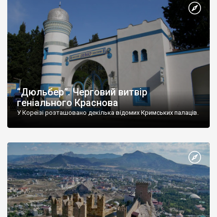
“Дюльбер”. Черговий витвір
геніального Краснова
У Кореїзі розташовано декілька відомих Кримських палаців.