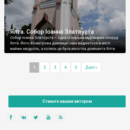
Ялта. Собор Іоанна Златоуста
Собор Іоанна Златоуста – одна із перших мурованих споруд
Ялти. Його 45-метрова дзвіниця і нині видніється в місті
майже звідусіль, а колись це була висотна домінанта Ялти.
1
2
3
4
5
Далі »
Станьте нашим автором