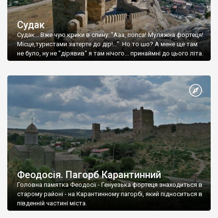
Судак
Судак... Вже чую крики в спину: "Ааа, попса! Муляжна фортеця!
Місце,туристами затерте до дір!..." Но то шо? А мене ще там
не було, ну не "дірявив" я там нічого... принаймні до цього літа.
Феодосія. Пагорб Карантинний
Головна памятка Феодосії - Генуезька фортеця знаходиться в
старому районі - на Карантинному пагорбі, який підноситься в
південній частині міста.