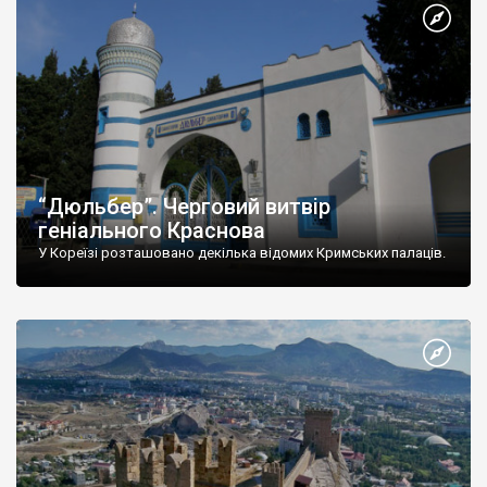
“Дюльбер”. Черговий витвір
геніального Краснова
У Кореїзі розташовано декілька відомих Кримських палаців.