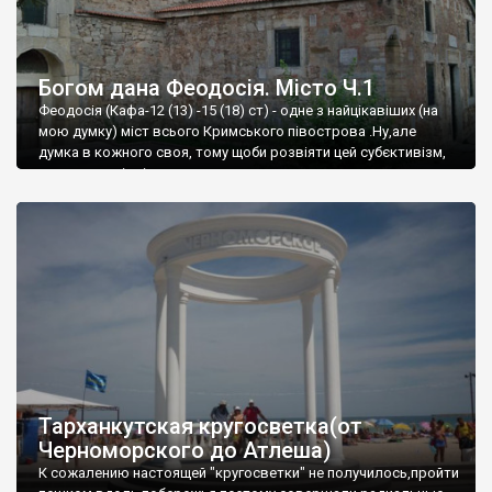
Богом дана Феодосія. Місто Ч.1
Феодосія (Кафа-12 (13) -15 (18) ст) - одне з найцікавіших (на
мою думку) міст всього Кримського півострова .Ну,але
думка в кожного своя, тому щоби розвіяти цей субєктивізм,
запрошую відвідати це
Тарханкутская кругосветка(от
Черноморского до Атлеша)
К сожалению настоящей "кругосветки" не получилось,пройти