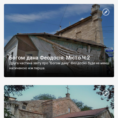
Богом дана Феодосія. Місто Ч.2
Друга частина звіту про "Богом дану" Феодосію буде не менш
насиченою ніж перша.