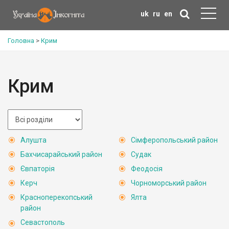
uk
ru
en
Головна
>
Крим
Крим
Алушта
Сімферопольський район
Бахчисарайський район
Судак
Євпаторія
Феодосія
Керч
Чорноморський район
Красноперекопський
Ялта
район
Севастополь