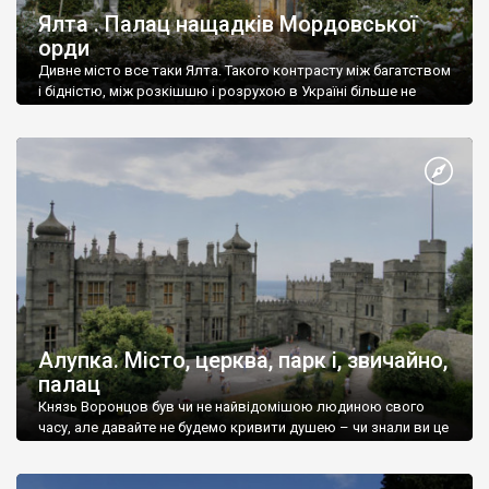
Ялта . Палац нащадків Мордовської
орди
Дивне місто все таки Ялта. Такого контрасту між багатством
і бідністю, між розкішшю і розрухою в Україні більше не
знайдеш.
Алупка. Місто, церква, парк і, звичайно,
палац
Князь Воронцов був чи не найвідомішою людиною свого
часу, але давайте не будемо кривити душею – чи знали ви це
прізвище до відвідин Алупки? Мабуть все таки ні.