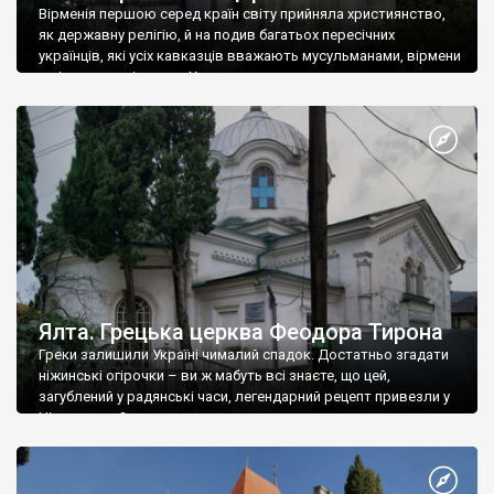
Вірменія першою серед країн світу прийняла християнство,
як державну релігію, й на подив багатьох пересічних
українців, які усіх кавказців вважають мусульманами, вірмени
є відданими вірянами Христа
Ялта. Грецька церква Феодора Тирона
Греки залишили Україні чималий спадок. Достатньо згадати
ніжинські огірочки – ви ж мабуть всі знаєте, що цей,
загублений у радянські часи, легендарний рецепт привезли у
Ніжин греки?