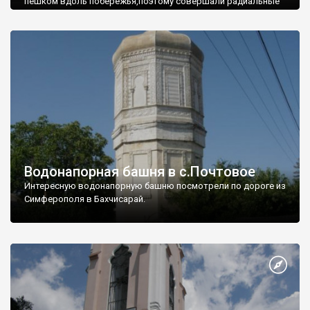
пешком вдоль побережья,поэтому совершали радиальные
вылазки из Оленевки.
Водонапорная башня в с.Почтовое
Интересную водонапорную башню посмотрели по дороге из
Симферополя в Бахчисарай.