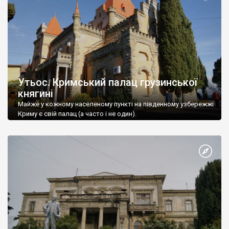
Утьос. Кримський палац грузинської
княгині
Майже у кожному населеному пункті на південному узбережжі
Криму є свій палац (а часто і не один).