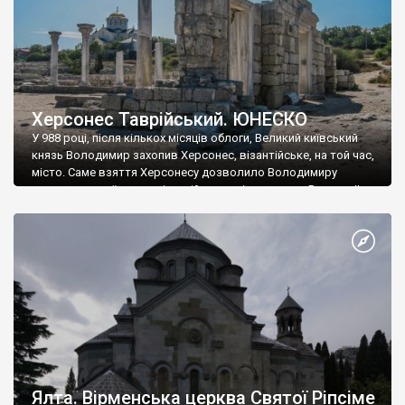
Херсонес Таврійський. ЮНЕСКО
У 988 році, після кількох місяців облоги, Великий київський
князь Володимир захопив Херсонес, візантійське, на той час,
місто. Саме взяття Херсонесу дозволило Володимиру
диктувати свої умови візантійському імператору Василю ІІ, та
одружитися з його дочкою Ганною. Цього ж року, в
Херсонесі Володимир-язичник, став Василем-християнином.
А потім було Хрещення Русі. На честь Херсонесу Таврійського
названо місто […]
Ялта. Вірменська церква Святої Ріпсіме