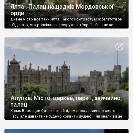
Ялта . Палац нащадків Мордовської
орди
Дивне місто все таки Ялта. Такого контрасту між багатством
і бідністю, між розкішшю і розрухою в Україні більше не
знайдеш.
Алупка. Місто, церква, парк і, звичайно,
палац
Князь Воронцов був чи не найвідомішою людиною свого
часу, але давайте не будемо кривити душею – чи знали ви це
прізвище до відвідин Алупки? Мабуть все таки ні.