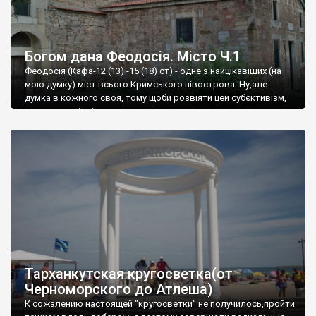
Богом дана Феодосія. Місто Ч.1
Феодосія (Кафа-12 (13) -15 (18) ст) - одне з найцікавіших (на
мою думку) міст всього Кримського півострова .Ну,але
думка в кожного своя, тому щоби розвіяти цей субєктивізм,
запрошую відвідати це
Тарханкутская кругосветка(от
Черноморского до Атлеша)
К сожалению настоящей "кругосветки" не получилось,пройти