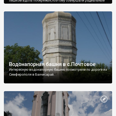
пешком вдоль побережья,поэтому совершали радиальные
вылазки из Оленевки.
Водонапорная башня в с.Почтовое
Интересную водонапорную башню посмотрели по дороге из
Симферополя в Бахчисарай.