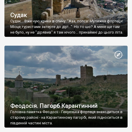
Судак
Судак... Вже чую крики в спину: "Ааа, попса! Муляжна фортеця!
Місце,туристами затерте до дір!..." Но то шо? А мене ще там
не було, ну не "дірявив" я там нічого... принаймні до цього літа.
Феодосія. Пагорб Карантинний
Головна памятка Феодосії - Генуезька фортеця знаходиться в
старому районі - на Карантинному пагорбі, який підноситься в
південній частині міста.