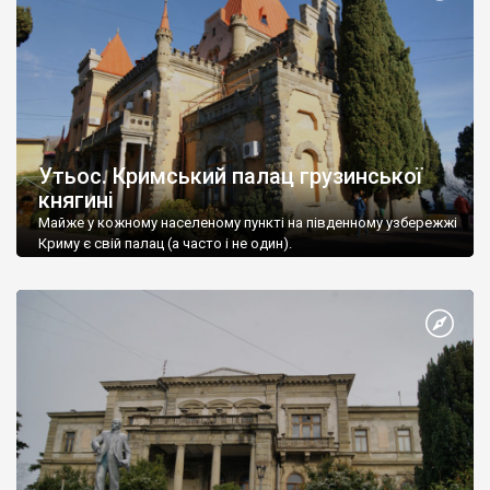
Утьос. Кримський палац грузинської
княгині
Майже у кожному населеному пункті на південному узбережжі
Криму є свій палац (а часто і не один).