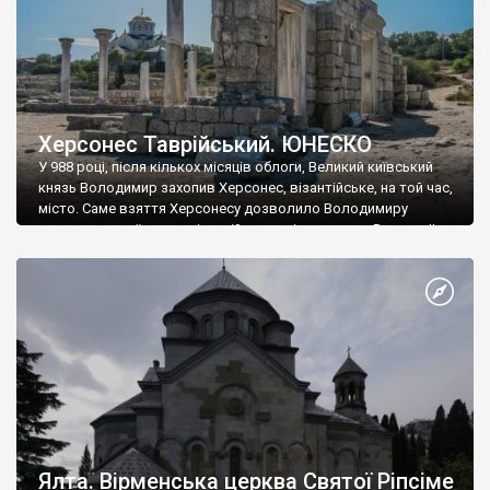
Херсонес Таврійський. ЮНЕСКО
У 988 році, після кількох місяців облоги, Великий київський
князь Володимир захопив Херсонес, візантійське, на той час,
місто. Саме взяття Херсонесу дозволило Володимиру
диктувати свої умови візантійському імператору Василю ІІ, та
одружитися з його дочкою Ганною. Цього ж року, в
Херсонесі Володимир-язичник, став Василем-християнином.
А потім було Хрещення Русі. На честь Херсонесу Таврійського
названо місто […]
Ялта. Вірменська церква Святої Ріпсіме