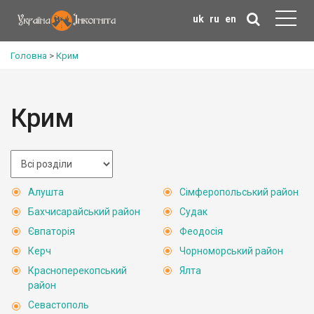
uk
ru
en
Головна
>
Крим
Крим
Алушта
Сімферопольський район
Бахчисарайський район
Судак
Євпаторія
Феодосія
Керч
Чорноморський район
Красноперекопський
Ялта
район
Севастополь