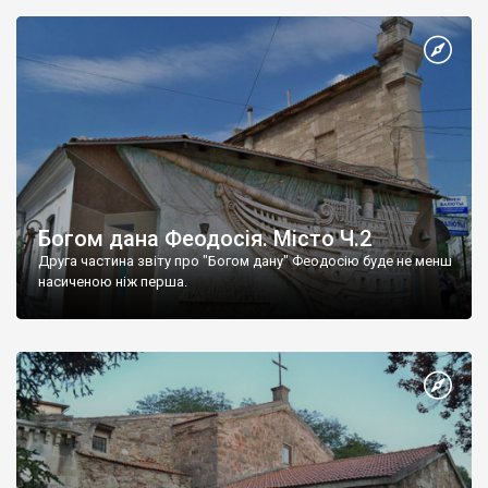
Богом дана Феодосія. Місто Ч.2
Друга частина звіту про "Богом дану" Феодосію буде не менш
насиченою ніж перша.