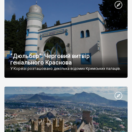
“Дюльбер”. Черговий витвір
геніального Краснова
У Кореїзі розташовано декілька відомих Кримських палаців.