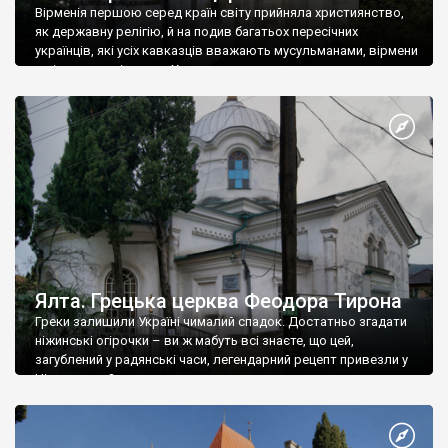
Вірменія першою серед країн світу прийняла християнство,
як державну релігію, й на подив багатьох пересічних
українців, які усіх кавказців вважають мусульманами, вірмени
є відданими вірянами Христа
Ялта. Грецька церква Феодора Тирона
Греки залишили Україні чималий спадок. Достатньо згадати
ніжинські огірочки – ви ж мабуть всі знаєте, що цей,
загублений у радянські часи, легендарний рецепт привезли у
Ніжин греки?