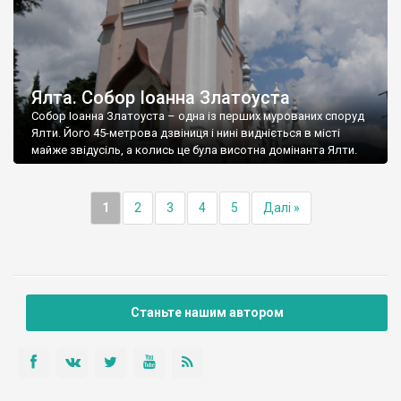
Ялта. Собор Іоанна Златоуста
Собор Іоанна Златоуста – одна із перших мурованих споруд
Ялти. Його 45-метрова дзвіниця і нині видніється в місті
майже звідусіль, а колись це була висотна домінанта Ялти.
1
2
3
4
5
Далі »
Станьте нашим автором