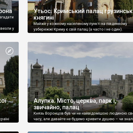
рона
Утьос. Кримський палац грузинськ
княгині
згадати
Майже у кожному населеному пункті на південному
ивезли у
узбережжі Криму є свій палац (а часто і не один).
ої
Алупка. Місто, церква, парк і,
звичайно, палац
Князь Воронцов був чи не найвідомішою людиною св
раїні
часу, але давайте не будемо кривити душею – чи знал
це прізвище до відвідин Алупки? Мабуть все таки ні.