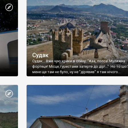
Судак
Судак... Вже чую крики в спину: "Ааа, попса! Муляжна
фортеця! Місце,туристами затерте до дір!..." Но то шо
мене ще там не було, ну не "дірявив" я там нічого...
принаймні до цього літа.