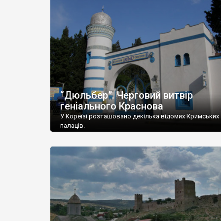
“Дюльбер”. Черговий витвір
геніального Краснова
У Кореїзі розташовано декілька відомих Кримських
палаців.