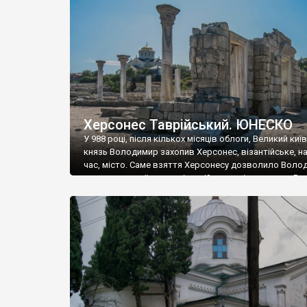
музею «Новгородський музей-заповідник» сотні арт
візантійської доби. Раритети викрадені з фондів об’
культурної спадщини ЮНЕСКО «Херсонеса Таврійсько
Офіційно – на виставку «Золото Візантії», але експер
влада в Україні вважають це лише […]
Херсонес Таврійський. ЮНЕСКО
У 988 році, після кількох місяців облоги, Великий киї
князь Володимир захопив Херсонес, візантійське, на
час, місто. Саме взяття Херсонесу дозволило Воло
диктувати свої умови візантійському імператору Вас
та одружитися з його дочкою Ганною. Цього ж року,
Херсонесі Володимир-язичник, став Василем-
християнином. А потім було Хрещення Русі. На честь
Херсонесу Таврійського названо місто […]