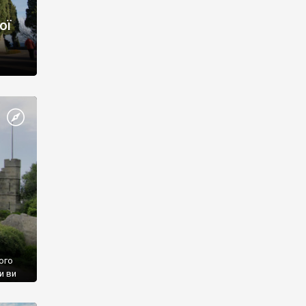
ої
ого
и ви