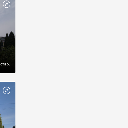
же
нство,