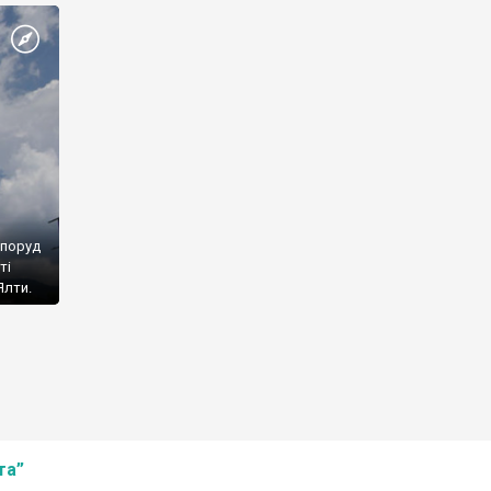
споруд
ті
Ялти.
та”