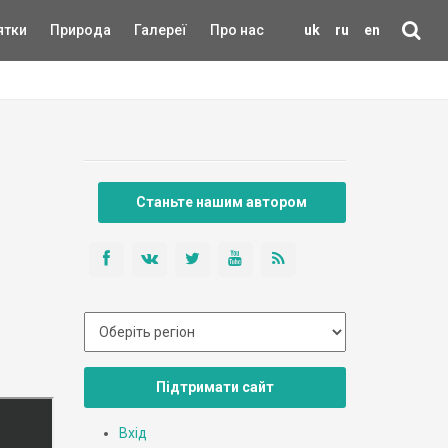
ятки
Природа
Галереї
Про нас
uk
ru
en
Станьте нашим автором
Підтримати сайт
Вхід