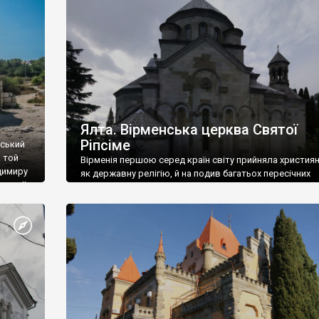
ефактів
називаються «повстяками» (postaki)…” “Вино. Крим
єкту
виробляє відмінне вино і його вдосталь: воно все ду
го».
легке біле і дуже […]
ти та
Ялта. Вірменська церква Святої
Ріпсіме
вський
 той
Вірменія першою серед країн світу прийняла христия
димиру
як державну релігію, й на подив багатьох пересічних
илю ІІ,
українців, які усіх кавказців вважають мусульманами,
 в
вірмени є відданими вірянами Христа