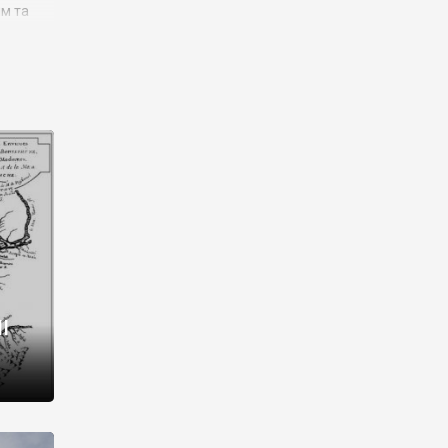
им та
ора і
є
го типу,
ей-
рний
ста:
 райони
від 2
I
і,
рукти,
 котрі