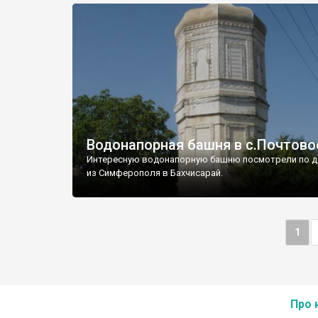
Водонапорная башня в с.Почтово
Интересную водонапорную башню посмотрели по д
из Симферополя в Бахчисарай.
1
Про 