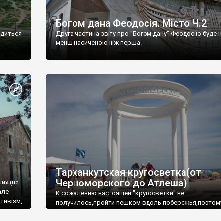
Богом дана Феодосія. Місто Ч.2
одиться
Друга частина звіту про "Богом дану" Феодосію буде 
менш насиченою ніж перша.
Тарханкутская кругосветка(от
Черноморского до Атлеша)
ших (на
але
К сожалению настоящей "кругосветки" не
тивізм,
получилось,пройти пешком вдоль побережья,поэтом
совершали радиальные вылазки из Оленевки.