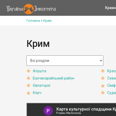
Крам
Головна
>
Крим
Крим
Алушта
Крас
Бахчисарайський район
Сева
Євпаторія
Сімф
Керч
Суда