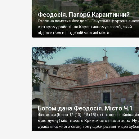
Феодосія. Пагорб Карантинний
Головна памятка Феодосії - Генуезька фортеця знах
в старому районі - на Карантинному пагорбі, який
підноситься в південній частині міста.
Богом дана Феодосія. Місто Ч.1
Феодосія (Кафа-12 (13) -15 (18) ст) - одне з найцікаві
мою думку) міст всього Кримського півострова .Ну,
думка в кожного своя, тому щоби розвіяти цей субєк
запрошую відвідати це