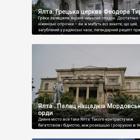
Ялта. Грецька церква Феодора Ти
Греки залишили Україні чималий спадок. Достатньо 
ніжинські огірочки – ви ж мабуть всі знаєте, що цей,
загублений у радянські часи, легендарний рецепт пр
Ніжин греки?
Ялта . Палац нащадків Мордовськ
орди
Дивне місто все таки Ялта. Такого контрасту між
багатством і бідністю, між розкішшю і розрухою в Ук
більше не знайдеш.