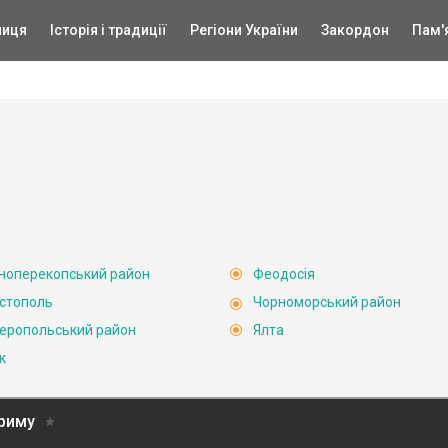
ниця
Історія і традиції
Регіони України
Закордон
Пам'
ноперекопський район
Феодосія
стополь
Чорноморський район
еропольський район
Ялта
к