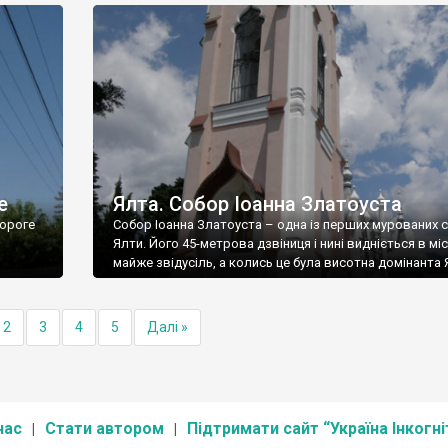
е
Ялта. Собор Іоанна Златоуста
ороге
Собор Іоанна Златоуста – одна із перших мурованих 
Ялти. Його 45-метрова дзвіниця і нині видніється в міс
майже звідусіль, а колись це була висотна домінанта 
2
3
4
5
Далі »
нас
Стати автором
Підтримати сайт “Україна Інкогні