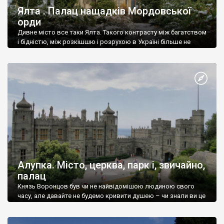
Ялта . Палац нащадків Мордовської
орди
Дивне місто все таки Ялта. Такого контрасту між багатством
і бідністю, між розкішшю і розрухою в Україні більше не
знайдеш.
Алупка. Місто, церква, парк і, звичайно,
палац
Князь Воронцов був чи не найвідомішою людиною свого
часу, але давайте не будемо кривити душею – чи знали ви це
прізвище до відвідин Алупки? Мабуть все таки ні.