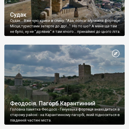
Судак
Судак... Вже чую крики в спину: "Ааа, попса! Муляжна фортеця!
Місце,туристами затерте до дір!..." Но то шо? А мене ще там
не було, ну не "дірявив" я там нічого... принаймні до цього літа.
Феодосія. Пагорб Карантинний
Головна памятка Феодосії - Генуезька фортеця знаходиться в
старому районі - на Карантинному пагорбі, який підноситься в
південній частині міста.