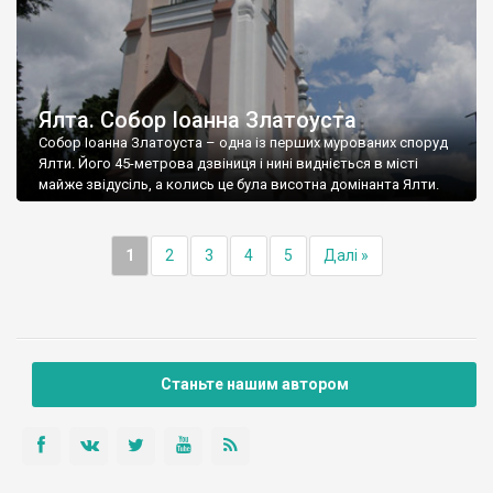
Ялта. Собор Іоанна Златоуста
Собор Іоанна Златоуста – одна із перших мурованих споруд
Ялти. Його 45-метрова дзвіниця і нині видніється в місті
майже звідусіль, а колись це була висотна домінанта Ялти.
1
2
3
4
5
Далі »
Станьте нашим автором