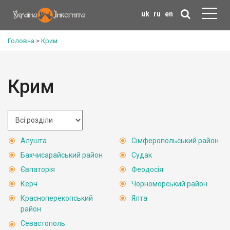
uk
ru
en
Головна
>
Крим
Крим
Алушта
Сімферопольський район
Бахчисарайський район
Судак
Євпаторія
Феодосія
Керч
Чорноморський район
Красноперекопський
Ялта
район
Севастополь