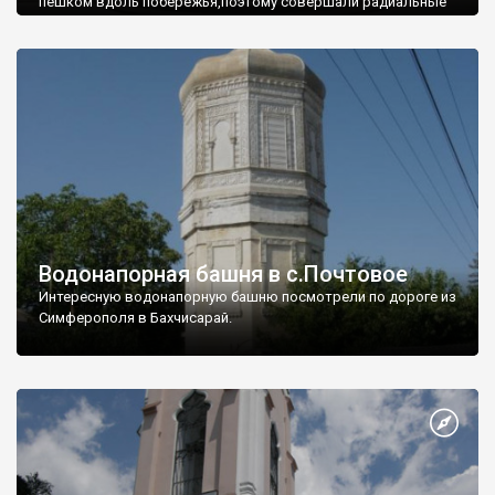
пешком вдоль побережья,поэтому совершали радиальные
вылазки из Оленевки.
Водонапорная башня в с.Почтовое
Интересную водонапорную башню посмотрели по дороге из
Симферополя в Бахчисарай.