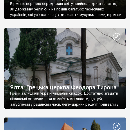
Вірменія першою серед країн світу прийняла християнство,
як державну релігію, й на подив багатьох пересічних
українців, які усіх кавказців вважають мусульманами, вірмени
є відданими вірянами Христа
Ялта. Грецька церква Феодора Тирона
Греки залишили Україні чималий спадок. Достатньо згадати
ніжинські огірочки – ви ж мабуть всі знаєте, що цей,
загублений у радянські часи, легендарний рецепт привезли у
Ніжин греки?