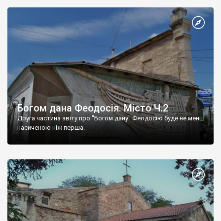
Богом дана Феодосія. Місто Ч.2
Друга частина звіту про "Богом дану" Феодосію буде не менш
насиченою ніж перша.