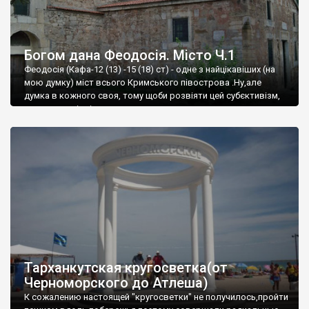
Богом дана Феодосія. Місто Ч.1
Феодосія (Кафа-12 (13) -15 (18) ст) - одне з найцікавіших (на
мою думку) міст всього Кримського півострова .Ну,але
думка в кожного своя, тому щоби розвіяти цей субєктивізм,
запрошую відвідати це
Тарханкутская кругосветка(от
Черноморского до Атлеша)
К сожалению настоящей "кругосветки" не получилось,пройти