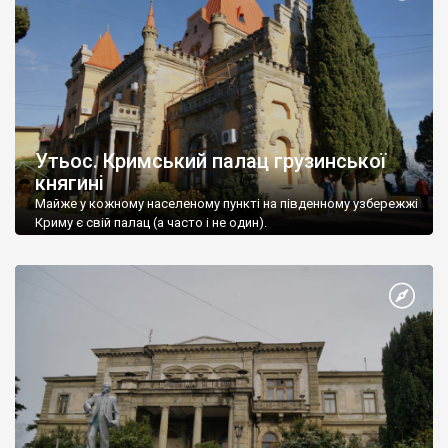
Утьос. Кримський палац грузинської
княгині
Майже у кожному населеному пункті на південному узбережжі
Криму є свій палац (а часто і не один).