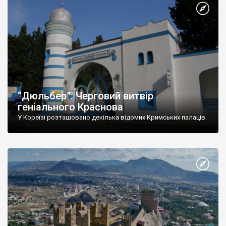
“Дюльбер”. Черговий витвір
геніального Краснова
У Кореїзі розташовано декілька відомих Кримських палаців.