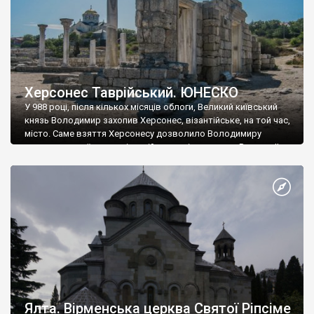
Херсонес Таврійський. ЮНЕСКО
У 988 році, після кількох місяців облоги, Великий київський
князь Володимир захопив Херсонес, візантійське, на той час,
місто. Саме взяття Херсонесу дозволило Володимиру
диктувати свої умови візантійському імператору Василю ІІ, та
одружитися з його дочкою Ганною. Цього ж року, в
Херсонесі Володимир-язичник, став Василем-християнином.
А потім було Хрещення Русі. На честь Херсонесу Таврійського
названо місто […]
Ялта. Вірменська церква Святої Ріпсіме