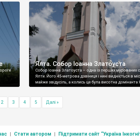
е
Ялта. Собор Іоанна Златоуста
ороге
Собор Іоанна Златоуста – одна із перших мурованих 
Ялти. Його 45-метрова дзвіниця і нині видніється в міс
майже звідусіль, а колись це була висотна домінанта 
2
3
4
5
Далі »
нас
Стати автором
Підтримати сайт “Україна Інкогні