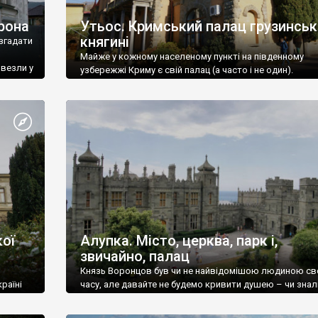
рона
Утьос. Кримський палац грузинськ
княгині
згадати
Майже у кожному населеному пункті на південному
ивезли у
узбережжі Криму є свій палац (а часто і не один).
ої
Алупка. Місто, церква, парк і,
звичайно, палац
Князь Воронцов був чи не найвідомішою людиною св
раїні
часу, але давайте не будемо кривити душею – чи знал
це прізвище до відвідин Алупки? Мабуть все таки ні.