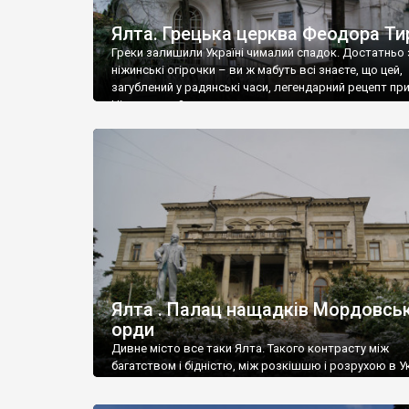
Ялта. Грецька церква Феодора Ти
Греки залишили Україні чималий спадок. Достатньо 
ніжинські огірочки – ви ж мабуть всі знаєте, що цей,
загублений у радянські часи, легендарний рецепт пр
Ніжин греки?
Ялта . Палац нащадків Мордовськ
орди
Дивне місто все таки Ялта. Такого контрасту між
багатством і бідністю, між розкішшю і розрухою в Ук
більше не знайдеш.