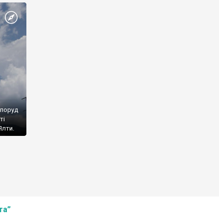
споруд
ті
Ялти.
та”