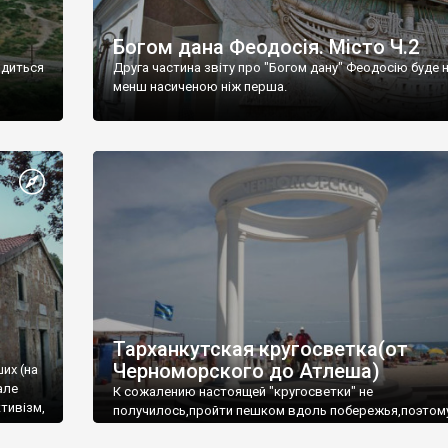
Богом дана Феодосія. Місто Ч.2
одиться
Друга частина звіту про "Богом дану" Феодосію буде 
менш насиченою ніж перша.
Тарханкутская кругосветка(от
Черноморского до Атлеша)
ших (на
але
К сожалению настоящей "кругосветки" не
тивізм,
получилось,пройти пешком вдоль побережья,поэтом
совершали радиальные вылазки из Оленевки.