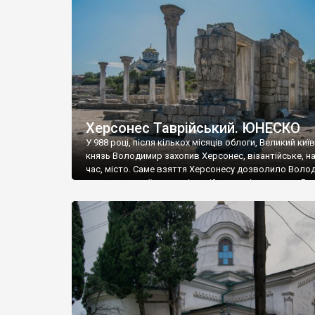
музею «Новгородський музей-заповідник» сотні арт
візантійської доби. Раритети викрадені з фондів об’
культурної спадщини ЮНЕСКО «Херсонеса Таврійсько
Офіційно – на виставку «Золото Візантії», але експер
влада в Україні вважають це лише […]
Херсонес Таврійський. ЮНЕСКО
У 988 році, після кількох місяців облоги, Великий киї
князь Володимир захопив Херсонес, візантійське, на
час, місто. Саме взяття Херсонесу дозволило Воло
диктувати свої умови візантійському імператору Вас
та одружитися з його дочкою Ганною. Цього ж року,
Херсонесі Володимир-язичник, став Василем-
християнином. А потім було Хрещення Русі. На честь
Херсонесу Таврійського названо місто […]