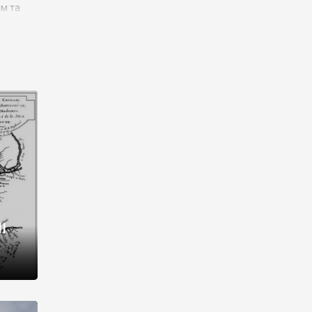
им та
ора і
є
го типу,
ей-
рний
ста:
 райони
від 2
I
і,
рукти,
 котрі