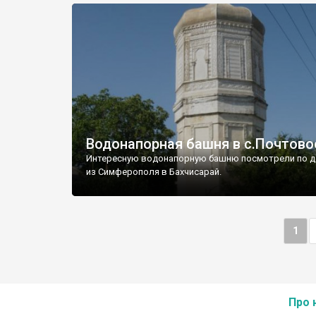
Водонапорная башня в с.Почтово
Интересную водонапорную башню посмотрели по д
из Симферополя в Бахчисарай.
1
Про 