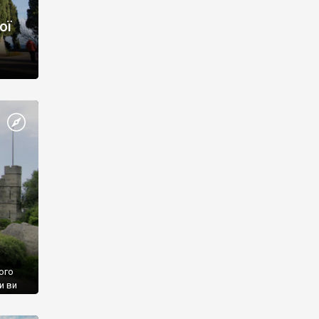
ої
ого
и ви