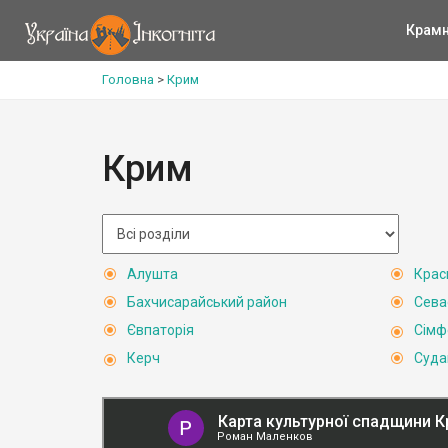
Крам
Головна
>
Крим
Крим
Алушта
Крас
Бахчисарайський район
Сева
Євпаторія
Сімф
Керч
Суда