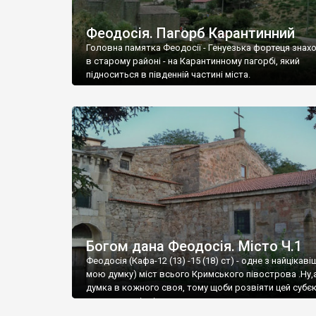
Феодосія. Пагорб Карантинний
Головна памятка Феодосії - Генуезька фортеця знах
в старому районі - на Карантинному пагорбі, який
підноситься в південній частині міста.
Богом дана Феодосія. Місто Ч.1
Феодосія (Кафа-12 (13) -15 (18) ст) - одне з найцікаві
мою думку) міст всього Кримського півострова .Ну,
думка в кожного своя, тому щоби розвіяти цей субєк
запрошую відвідати це