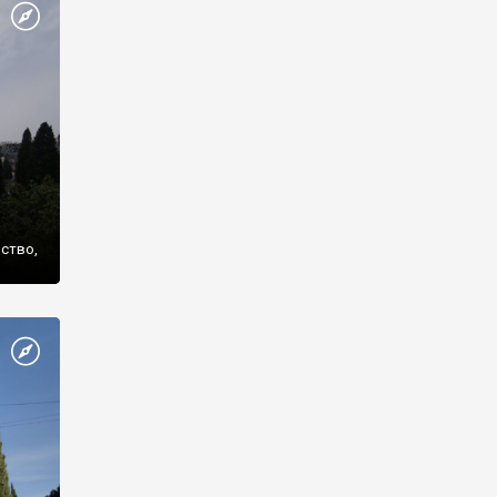
же
нство,