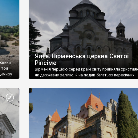
ефактів
називаються «повстяками» (postaki)…” “Вино. Крим
єкту
виробляє відмінне вино і його вдосталь: воно все ду
го».
легке біле і дуже […]
ти та
Ялта. Вірменська церква Святої
Ріпсіме
вський
 той
Вірменія першою серед країн світу прийняла христия
димиру
як державну релігію, й на подив багатьох пересічних
илю ІІ,
українців, які усіх кавказців вважають мусульманами,
 в
вірмени є відданими вірянами Христа