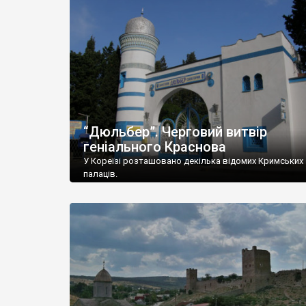
“Дюльбер”. Черговий витвір
геніального Краснова
У Кореїзі розташовано декілька відомих Кримських
палаців.