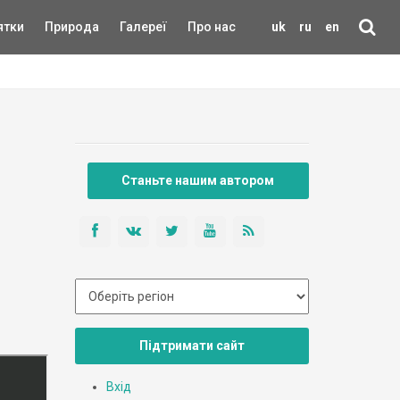
ятки
Природа
Галереї
Про нас
uk
ru
en
Станьте нашим автором
Підтримати сайт
Вхід