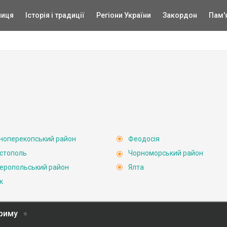
ниця
Історія і традиції
Регіони України
Закордон
Пам'
ноперекопський район
Феодосія
стополь
Чорноморський район
еропольський район
Ялта
к