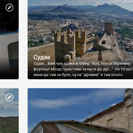
Судак
Судак... Вже чую крики в спину: "Ааа, попса! Муляжна
фортеця! Місце,туристами затерте до дір!..." Но то шо
мене ще там не було, ну не "дірявив" я там нічого...
принаймні до цього літа.