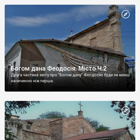
Богом дана Феодосія. Місто Ч.2
Друга частина звіту про "Богом дану" Феодосію буде не менш
насиченою ніж перша.