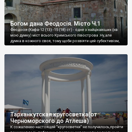
Богом дана Феодосія. Місто Ч.1
Феодосія (Кафа-12 (13) -15 (18) ст) - одне з найцікавіших (на
мою думку) міст всього Кримського півострова .Ну,але
думка в кожного своя, тому щоби розвіяти цей субєктивізм,
запрошую відвідати це
Тарханкутская кругосветка(от
Черноморского до Атлеша)
К сожалению настоящей "кругосветки" не получилось,пройти