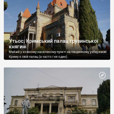
Утьос. Кримський палац грузинської
княгині
Майже у кожному населеному пункті на південному узбережжі
Криму є свій палац (а часто і не один).