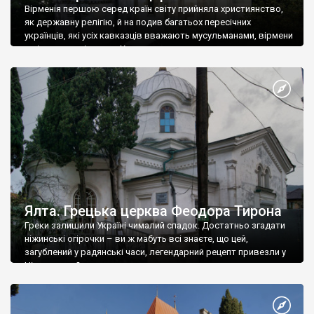
Вірменія першою серед країн світу прийняла християнство,
як державну релігію, й на подив багатьох пересічних
українців, які усіх кавказців вважають мусульманами, вірмени
є відданими вірянами Христа
Ялта. Грецька церква Феодора Тирона
Греки залишили Україні чималий спадок. Достатньо згадати
ніжинські огірочки – ви ж мабуть всі знаєте, що цей,
загублений у радянські часи, легендарний рецепт привезли у
Ніжин греки?