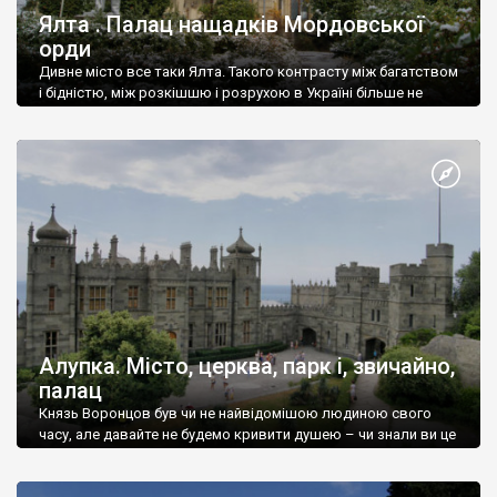
Ялта . Палац нащадків Мордовської
орди
Дивне місто все таки Ялта. Такого контрасту між багатством
і бідністю, між розкішшю і розрухою в Україні більше не
знайдеш.
Алупка. Місто, церква, парк і, звичайно,
палац
Князь Воронцов був чи не найвідомішою людиною свого
часу, але давайте не будемо кривити душею – чи знали ви це
прізвище до відвідин Алупки? Мабуть все таки ні.