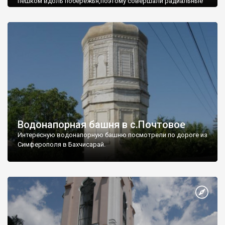
пешком вдоль побережья,поэтому совершали радиальные
вылазки из Оленевки.
Водонапорная башня в с.Почтовое
Интересную водонапорную башню посмотрели по дороге из
Симферополя в Бахчисарай.