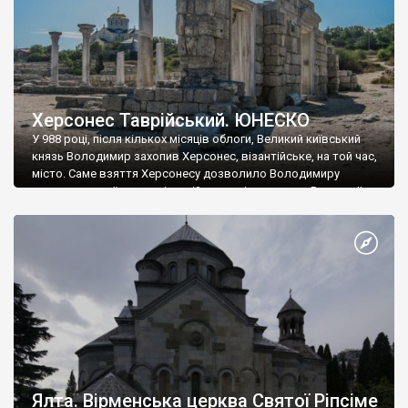
Херсонес Таврійський. ЮНЕСКО
У 988 році, після кількох місяців облоги, Великий київський
князь Володимир захопив Херсонес, візантійське, на той час,
місто. Саме взяття Херсонесу дозволило Володимиру
диктувати свої умови візантійському імператору Василю ІІ, та
одружитися з його дочкою Ганною. Цього ж року, в
Херсонесі Володимир-язичник, став Василем-християнином.
А потім було Хрещення Русі. На честь Херсонесу Таврійського
названо місто […]
Ялта. Вірменська церква Святої Ріпсіме