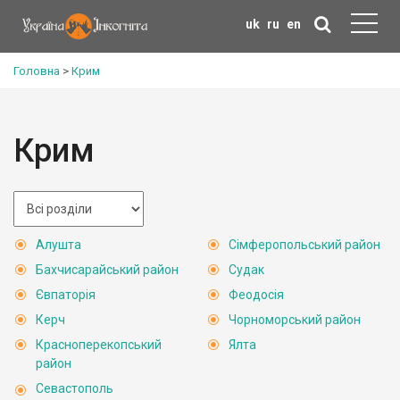
uk
ru
en
Головна
>
Крим
Крим
Алушта
Сімферопольський район
Бахчисарайський район
Судак
Євпаторія
Феодосія
Керч
Чорноморський район
Красноперекопський
Ялта
район
Севастополь