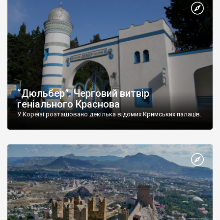
“Дюльбер”. Черговий витвір
геніального Краснова
У Кореїзі розташовано декілька відомих Кримських палаців.