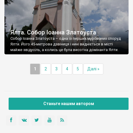
Ялта. Собор Іоанна Златоуста
Собор Іоанна Златоуста – одна із перших мурованих споруд
Ялти. Його 45-метрова дзвіниця і нині видніється в місті
майже звідусіль, а колись це була висотна домінанта Ялти.
1
2
3
4
5
Далі »
Станьте нашим автором