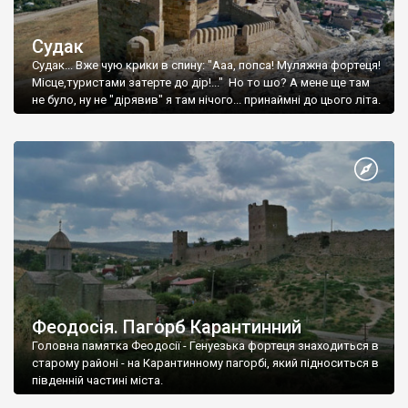
Судак
Судак... Вже чую крики в спину: "Ааа, попса! Муляжна фортеця!
Місце,туристами затерте до дір!..." Но то шо? А мене ще там
не було, ну не "дірявив" я там нічого... принаймні до цього літа.
Феодосія. Пагорб Карантинний
Головна памятка Феодосії - Генуезька фортеця знаходиться в
старому районі - на Карантинному пагорбі, який підноситься в
південній частині міста.