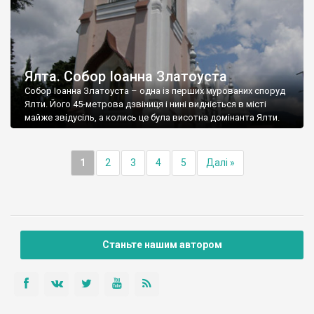
Ялта. Собор Іоанна Златоуста
Собор Іоанна Златоуста – одна із перших мурованих споруд
Ялти. Його 45-метрова дзвіниця і нині видніється в місті
майже звідусіль, а колись це була висотна домінанта Ялти.
1
2
3
4
5
Далі »
Станьте нашим автором