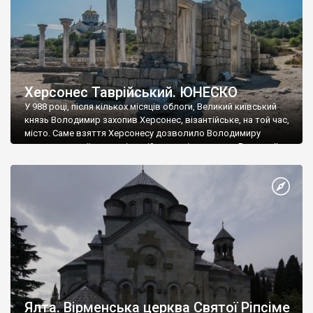
Херсонес Таврійський. ЮНЕСКО
У 988 році, після кількох місяців облоги, Великий київський
князь Володимир захопив Херсонес, візантійське, на той час,
місто. Саме взяття Херсонесу дозволило Володимиру
диктувати свої умови візантійському імператору Василю ІІ, та
одружитися з його дочкою Ганною. Цього ж року, в
Херсонесі Володимир-язичник, став Василем-християнином.
А потім було Хрещення Русі. На честь Херсонесу Таврійського
названо місто […]
Ялта. Вірменська церква Святої Ріпсіме