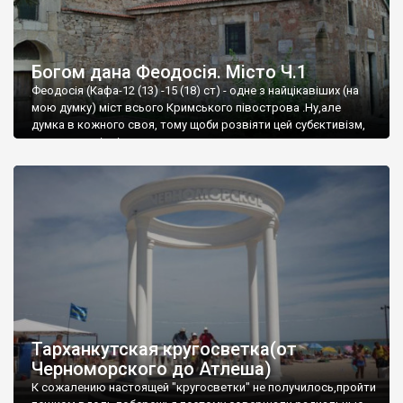
Богом дана Феодосія. Місто Ч.1
Феодосія (Кафа-12 (13) -15 (18) ст) - одне з найцікавіших (на
мою думку) міст всього Кримського півострова .Ну,але
думка в кожного своя, тому щоби розвіяти цей субєктивізм,
запрошую відвідати це
Тарханкутская кругосветка(от
Черноморского до Атлеша)
К сожалению настоящей "кругосветки" не получилось,пройти