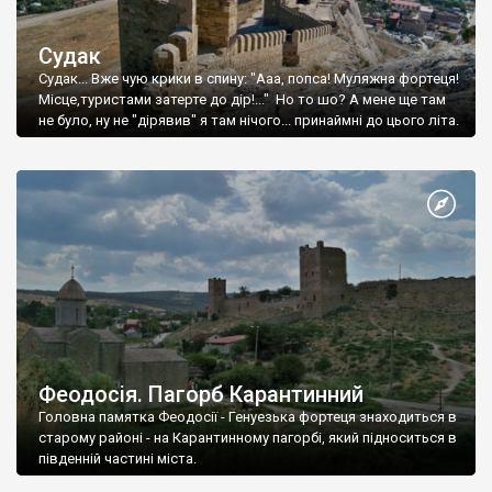
Судак
Судак... Вже чую крики в спину: "Ааа, попса! Муляжна фортеця!
Місце,туристами затерте до дір!..." Но то шо? А мене ще там
не було, ну не "дірявив" я там нічого... принаймні до цього літа.
Феодосія. Пагорб Карантинний
Головна памятка Феодосії - Генуезька фортеця знаходиться в
старому районі - на Карантинному пагорбі, який підноситься в
південній частині міста.