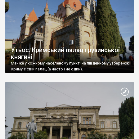
Утьос. Кримський палац грузинської
княгині
Майже у кожному населеному пункті на південному узбережжі
Криму є свій палац (а часто і не один).