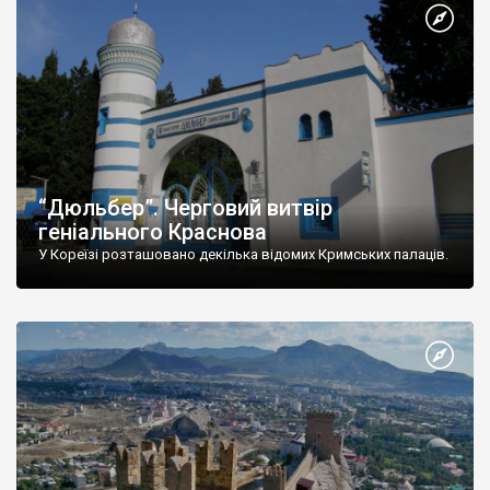
“Дюльбер”. Черговий витвір
геніального Краснова
У Кореїзі розташовано декілька відомих Кримських палаців.