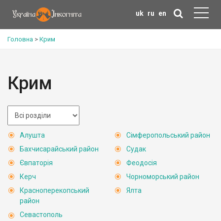
uk
ru
en
Головна
>
Крим
Крим
Алушта
Сімферопольський район
Бахчисарайський район
Судак
Євпаторія
Феодосія
Керч
Чорноморський район
Красноперекопський
Ялта
район
Севастополь