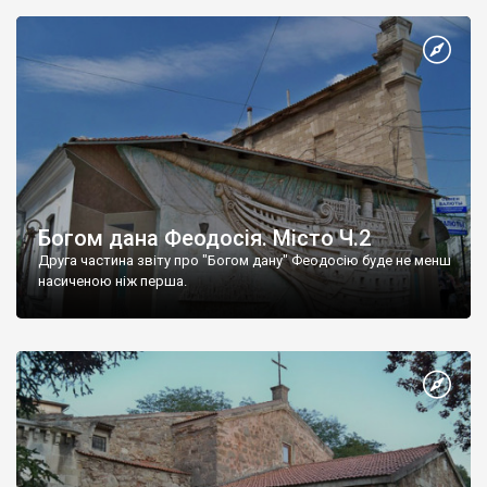
Богом дана Феодосія. Місто Ч.2
Друга частина звіту про "Богом дану" Феодосію буде не менш
насиченою ніж перша.