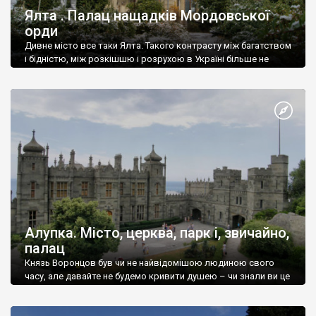
Ялта . Палац нащадків Мордовської
орди
Дивне місто все таки Ялта. Такого контрасту між багатством
і бідністю, між розкішшю і розрухою в Україні більше не
знайдеш.
Алупка. Місто, церква, парк і, звичайно,
палац
Князь Воронцов був чи не найвідомішою людиною свого
часу, але давайте не будемо кривити душею – чи знали ви це
прізвище до відвідин Алупки? Мабуть все таки ні.