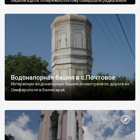
пешком вдоль побережья,поэтому совершали радиальные
вылазки из Оленевки.
Водонапорная башня в с.Почтовое
Интересную водонапорную башню посмотрели по дороге из
Симферополя в Бахчисарай.