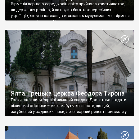
Вірменія першою серед країн світу прийняла християнство,
як державну релігію, й на подив багатьох пересічних
українців, які усіх кавказців вважають мусульманами, вірмени
є відданими вірянами Христа
Ялта. Грецька церква Феодора Тирона
Греки залишили Україні чималий спадок. Достатньо згадати
ніжинські огірочки – ви ж мабуть всі знаєте, що цей,
загублений у радянські часи, легендарний рецепт привезли у
Ніжин греки?