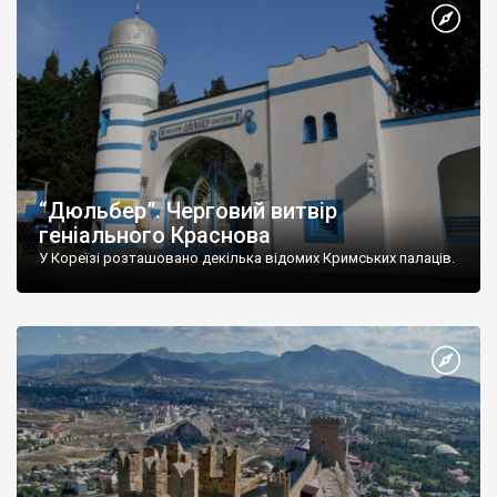
“Дюльбер”. Черговий витвір
геніального Краснова
У Кореїзі розташовано декілька відомих Кримських палаців.