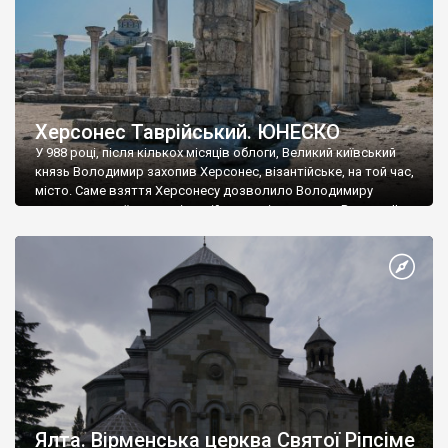
Херсонес Таврійський. ЮНЕСКО
У 988 році, після кількох місяців облоги, Великий київський
князь Володимир захопив Херсонес, візантійське, на той час,
місто. Саме взяття Херсонесу дозволило Володимиру
диктувати свої умови візантійському імператору Василю ІІ, та
одружитися з його дочкою Ганною. Цього ж року, в
Херсонесі Володимир-язичник, став Василем-християнином.
А потім було Хрещення Русі. На честь Херсонесу Таврійського
названо місто […]
Ялта. Вірменська церква Святої Ріпсіме