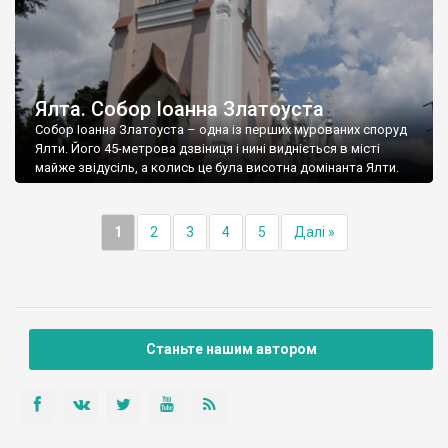
Ялта. Собор Іоанна Златоуста
Собор Іоанна Златоуста – одна із перших мурованих споруд
Ялти. Його 45-метрова дзвіниця і нині видніється в місті
майже звідусіль, а колись це була висотна домінанта Ялти.
1
2
3
4
5
Далі »
Станьте нашим автором