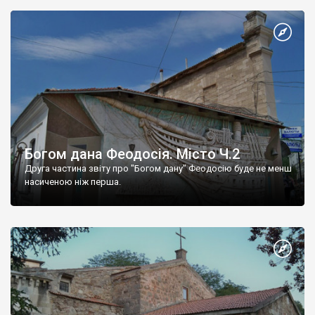
Богом дана Феодосія. Місто Ч.2
Друга частина звіту про "Богом дану" Феодосію буде не менш
насиченою ніж перша.