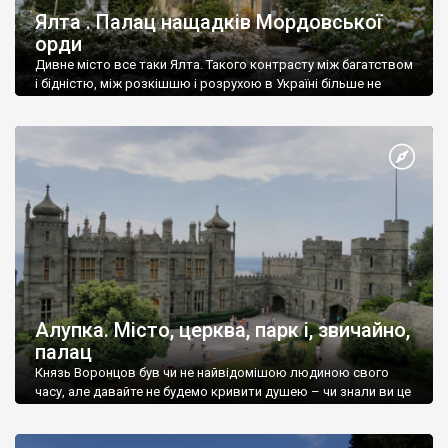
Ялта . Палац нащадків Мордовської
орди
Дивне місто все таки Ялта. Такого контрасту між багатством
і бідністю, між розкішшю і розрухою в Україні більше не
знайдеш.
Алупка. Місто, церква, парк і, звичайно,
палац
Князь Воронцов був чи не найвідомішою людиною свого
часу, але давайте не будемо кривити душею – чи знали ви це
прізвище до відвідин Алупки? Мабуть все таки ні.