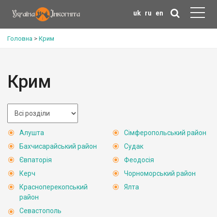
uk
ru
en
Головна
>
Крим
Крим
Алушта
Сімферопольський район
Бахчисарайський район
Судак
Євпаторія
Феодосія
Керч
Чорноморський район
Красноперекопський
Ялта
район
Севастополь