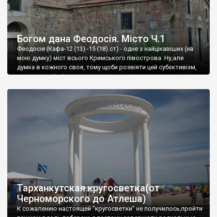
Богом дана Феодосія. Місто Ч.1
Феодосія (Кафа-12 (13) -15 (18) ст) - одне з найцікавіших (на
мою думку) міст всього Кримського півострова .Ну,але
думка в кожного своя, тому щоби розвіяти цей субєктивізм,
запрошую відвідати це
Тарханкутская кругосветка(от
Черноморского до Атлеша)
К сожалению настоящей "кругосветки" не получилось,пройти