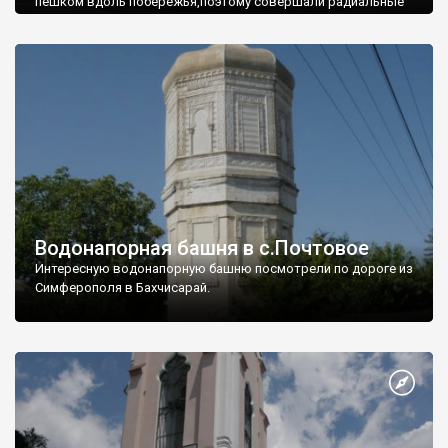
пешком вдоль побережья,поэтому совершали радиальные
вылазки из Оленевки.
Водонапорная башня в с.Почтовое
Интересную водонапорную башню посмотрели по дороге из
Симферополя в Бахчисарай.