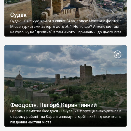
Судак
Судак... Вже чую крики в спину: "Ааа, попса! Муляжна фортеця!
Місце,туристами затерте до дір!..." Но то шо? А мене ще там
не було, ну не "дірявив" я там нічого... принаймні до цього літа.
Феодосія. Пагорб Карантинний
Головна памятка Феодосії - Генуезька фортеця знаходиться в
старому районі - на Карантинному пагорбі, який підноситься в
південній частині міста.