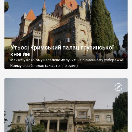
Утьос. Кримський палац грузинської
княгині
Майже у кожному населеному пункті на південному узбережжі
Криму є свій палац (а часто і не один).