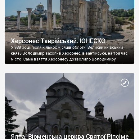
Херсонес Таврійський. ЮНЕСКО
У 988 році, після кількох місяців облоги, Великий київський
князь Володимир захопив Херсонес, візантійське, на той час,
місто. Саме взяття Херсонесу дозволило Володимиру
диктувати свої умови візантійському імператору Василю ІІ, та
одружитися з його дочкою Ганною. Цього ж року, в
Херсонесі Володимир-язичник, став Василем-християнином.
А потім було Хрещення Русі. На честь Херсонесу Таврійського
названо місто […]
Ялта. Вірменська церква Святої Ріпсіме