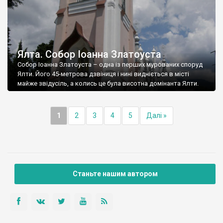
Ялта. Собор Іоанна Златоуста
Собор Іоанна Златоуста – одна із перших мурованих споруд
Ялти. Його 45-метрова дзвіниця і нині видніється в місті
майже звідусіль, а колись це була висотна домінанта Ялти.
1
2
3
4
5
Далі »
Станьте нашим автором