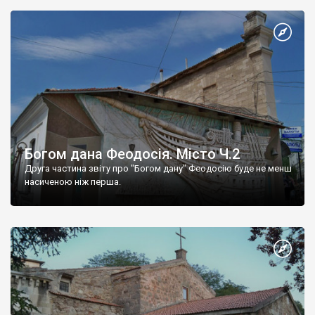
Богом дана Феодосія. Місто Ч.2
Друга частина звіту про "Богом дану" Феодосію буде не менш
насиченою ніж перша.