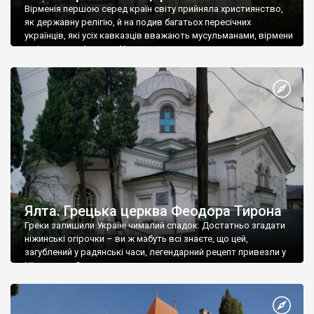
Вірменія першою серед країн світу прийняла християнство,
як державну релігію, й на подив багатьох пересічних
українців, які усіх кавказців вважають мусульманами, вірмени
є відданими вірянами Христа
Ялта. Грецька церква Феодора Тирона
Греки залишили Україні чималий спадок. Достатньо згадати
ніжинські огірочки – ви ж мабуть всі знаєте, що цей,
загублений у радянські часи, легендарний рецепт привезли у
Ніжин греки?