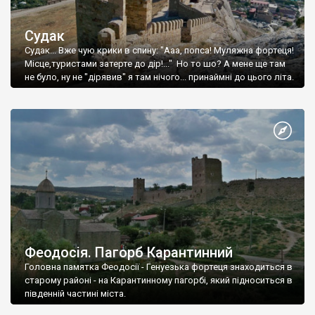
Судак
Судак... Вже чую крики в спину: "Ааа, попса! Муляжна фортеця!
Місце,туристами затерте до дір!..." Но то шо? А мене ще там
не було, ну не "дірявив" я там нічого... принаймні до цього літа.
Феодосія. Пагорб Карантинний
Головна памятка Феодосії - Генуезька фортеця знаходиться в
старому районі - на Карантинному пагорбі, який підноситься в
південній частині міста.