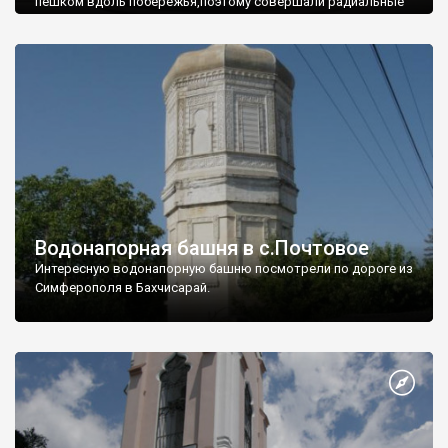
пешком вдоль побережья,поэтому совершали радиальные
вылазки из Оленевки.
Водонапорная башня в с.Почтовое
Интересную водонапорную башню посмотрели по дороге из
Симферополя в Бахчисарай.