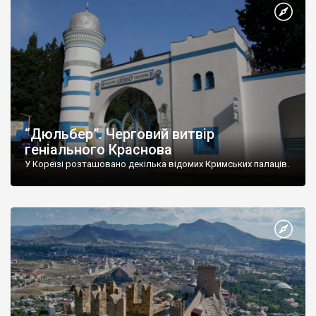
“Дюльбер”. Черговий витвір
геніального Краснова
У Кореїзі розташовано декілька відомих Кримських палаців.