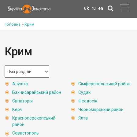
uk
ru
en
Головна
>
Крим
Крим
Алушта
Сімферопольський район
Бахчисарайський район
Судак
Євпаторія
Феодосія
Керч
Чорноморський район
Красноперекопський
Ялта
район
Севастополь