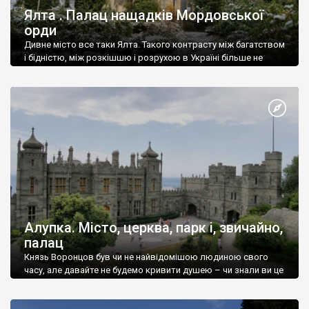
Ялта . Палац нащадків Мордовської
орди
Дивне місто все таки Ялта. Такого контрасту між багатством
і бідністю, між розкішшю і розрухою в Україні більше не
знайдеш.
Алупка. Місто, церква, парк і, звичайно,
палац
Князь Воронцов був чи не найвідомішою людиною свого
часу, але давайте не будемо кривити душею – чи знали ви це
прізвище до відвідин Алупки? Мабуть все таки ні.