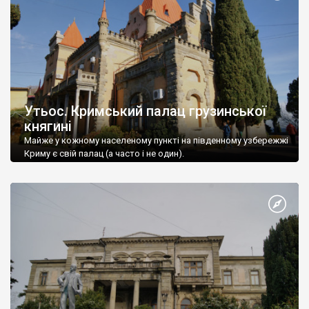
Утьос. Кримський палац грузинської
княгині
Майже у кожному населеному пункті на південному узбережжі
Криму є свій палац (а часто і не один).