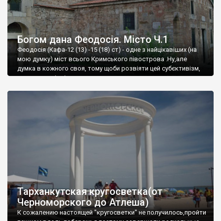
Богом дана Феодосія. Місто Ч.1
Феодосія (Кафа-12 (13) -15 (18) ст) - одне з найцікавіших (на
мою думку) міст всього Кримського півострова .Ну,але
думка в кожного своя, тому щоби розвіяти цей субєктивізм,
запрошую відвідати це
Тарханкутская кругосветка(от
Черноморского до Атлеша)
К сожалению настоящей "кругосветки" не получилось,пройти