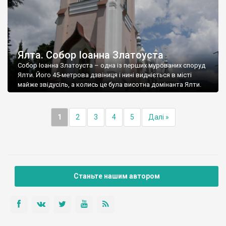
Ялта. Собор Іоанна Златоуста
Собор Іоанна Златоуста – одна із перших мурованих споруд
Ялти. Його 45-метрова дзвіниця і нині видніється в місті
майже звідусіль, а колись це була висотна домінанта Ялти.
1
2
3
4
5
Далі »
Станьте нашим автором