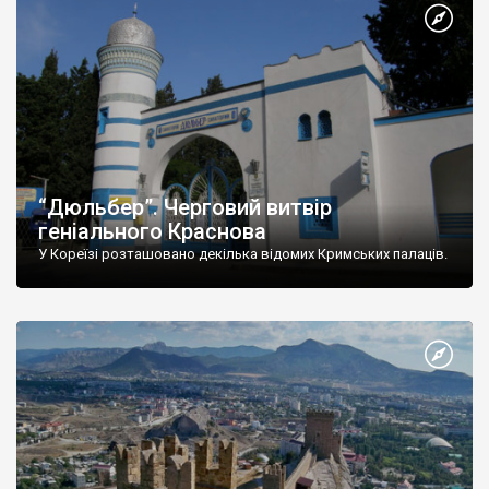
“Дюльбер”. Черговий витвір
геніального Краснова
У Кореїзі розташовано декілька відомих Кримських палаців.