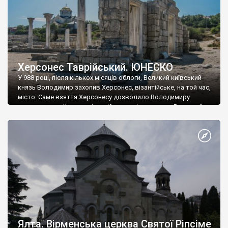
Херсонес Таврійський. ЮНЕСКО
У 988 році, після кількох місяців облоги, Великий київський
князь Володимир захопив Херсонес, візантійське, на той час,
місто. Саме взяття Херсонесу дозволило Володимиру
диктувати свої умови візантійському імператору Василю ІІ, та
одружитися з його дочкою Ганною. Цього ж року, в
Херсонесі Володимир-язичник, став Василем-християнином.
А потім було Хрещення Русі. На честь Херсонесу Таврійського
названо місто […]
Ялта. Вірменська церква Святої Ріпсіме