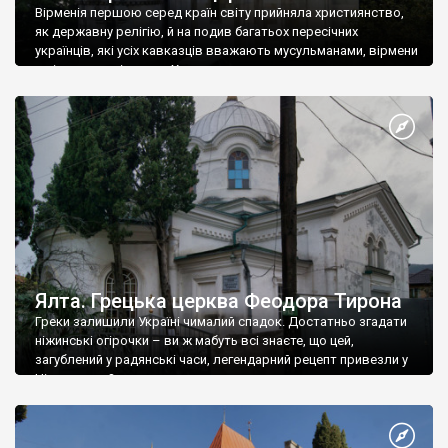
Вірменія першою серед країн світу прийняла християнство,
як державну релігію, й на подив багатьох пересічних
українців, які усіх кавказців вважають мусульманами, вірмени
є відданими вірянами Христа
Ялта. Грецька церква Феодора Тирона
Греки залишили Україні чималий спадок. Достатньо згадати
ніжинські огірочки – ви ж мабуть всі знаєте, що цей,
загублений у радянські часи, легендарний рецепт привезли у
Ніжин греки?