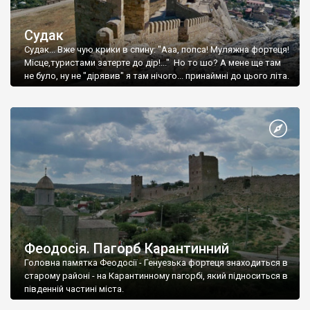
Судак
Судак... Вже чую крики в спину: "Ааа, попса! Муляжна фортеця!
Місце,туристами затерте до дір!..." Но то шо? А мене ще там
не було, ну не "дірявив" я там нічого... принаймні до цього літа.
Феодосія. Пагорб Карантинний
Головна памятка Феодосії - Генуезька фортеця знаходиться в
старому районі - на Карантинному пагорбі, який підноситься в
південній частині міста.