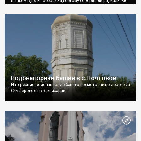
пешком вдоль побережья,поэтому совершали радиальные
вылазки из Оленевки.
Водонапорная башня в с.Почтовое
Интересную водонапорную башню посмотрели по дороге из
Симферополя в Бахчисарай.