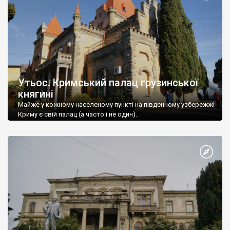
Утьос. Кримський палац грузинської
княгині
Майже у кожному населеному пункті на південному узбережжі
Криму є свій палац (а часто і не один).