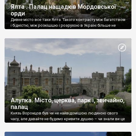
Ялта . Палац нащадків Мордовської
орди
Дивне місто все таки Ялта. Такого контрасту між багатством
і бідністю, між розкішшю і розрухою в Україні більше не
знайдеш.
Алупка. Місто, церква, парк і, звичайно,
палац
Князь Воронцов був чи не найвідомішою людиною свого
часу, але давайте не будемо кривити душею – чи знали ви це
прізвище до відвідин Алупки? Мабуть все таки ні.