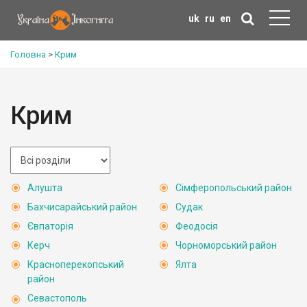
uk
ru
en
Головна
>
Крим
Крим
Алушта
Сімферопольський район
Бахчисарайський район
Судак
Євпаторія
Феодосія
Керч
Чорноморський район
Красноперекопський
Ялта
район
Севастополь