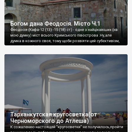
Богом дана Феодосія. Місто Ч.1
Феодосія (Кафа-12 (13) -15 (18) ст) - одне з найцікавіших (на
мою думку) міст всього Кримського півострова .Ну,але
думка в кожного своя, тому щоби розвіяти цей субєктивізм,
запрошую відвідати це
Тарханкутская кругосветка(от
Черноморского до Атлеша)
К сожалению настоящей "кругосветки" не получилось,пройти