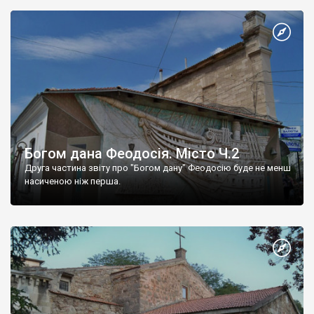
Богом дана Феодосія. Місто Ч.2
Друга частина звіту про "Богом дану" Феодосію буде не менш
насиченою ніж перша.