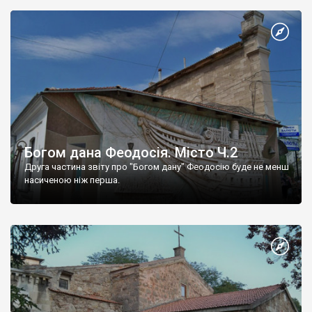
Богом дана Феодосія. Місто Ч.2
Друга частина звіту про "Богом дану" Феодосію буде не менш
насиченою ніж перша.