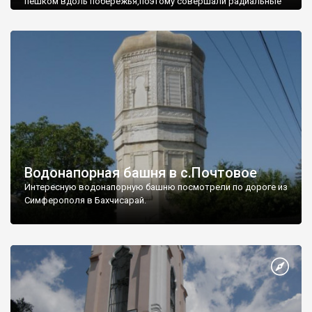
пешком вдоль побережья,поэтому совершали радиальные
вылазки из Оленевки.
Водонапорная башня в с.Почтовое
Интересную водонапорную башню посмотрели по дороге из
Симферополя в Бахчисарай.