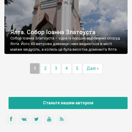
Ялта. Собор Іоанна Златоуста
Собор Іоанна Златоуста – одна із перших мурованих споруд
Ялти. Його 45-метрова дзвіниця і нині видніється в місті
майже звідусіль, а колись це була висотна домінанта Ялти.
1
2
3
4
5
Далі »
Станьте нашим автором