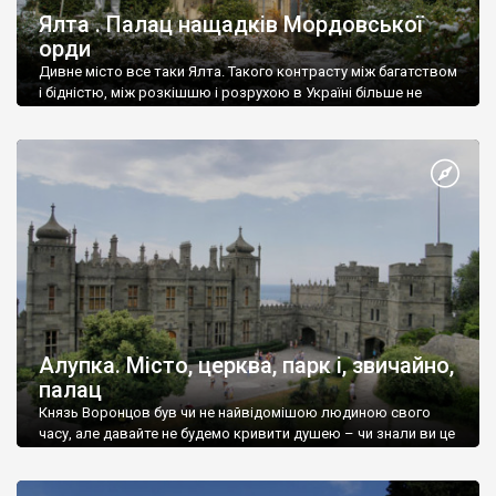
Ялта . Палац нащадків Мордовської
орди
Дивне місто все таки Ялта. Такого контрасту між багатством
і бідністю, між розкішшю і розрухою в Україні більше не
знайдеш.
Алупка. Місто, церква, парк і, звичайно,
палац
Князь Воронцов був чи не найвідомішою людиною свого
часу, але давайте не будемо кривити душею – чи знали ви це
прізвище до відвідин Алупки? Мабуть все таки ні.