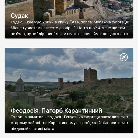
Судак
Судак... Вже чую крики в спину: "Ааа, попса! Муляжна фортеця!
Місце,туристами затерте до дір!..." Но то шо? А мене ще там
не було, ну не "дірявив" я там нічого... принаймні до цього літа.
Феодосія. Пагорб Карантинний
Головна памятка Феодосії - Генуезька фортеця знаходиться в
старому районі - на Карантинному пагорбі, який підноситься в
південній частині міста.