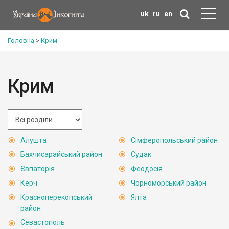
uk
ru
en
Головна
>
Крим
Крим
Алушта
Сімферопольський район
Бахчисарайський район
Судак
Євпаторія
Феодосія
Керч
Чорноморський район
Красноперекопський
Ялта
район
Севастополь