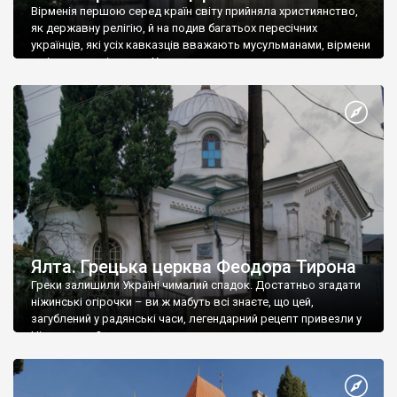
Вірменія першою серед країн світу прийняла християнство,
як державну релігію, й на подив багатьох пересічних
українців, які усіх кавказців вважають мусульманами, вірмени
є відданими вірянами Христа
Ялта. Грецька церква Феодора Тирона
Греки залишили Україні чималий спадок. Достатньо згадати
ніжинські огірочки – ви ж мабуть всі знаєте, що цей,
загублений у радянські часи, легендарний рецепт привезли у
Ніжин греки?