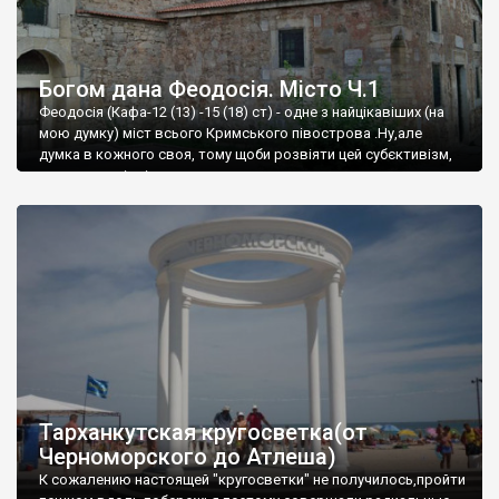
Богом дана Феодосія. Місто Ч.1
Феодосія (Кафа-12 (13) -15 (18) ст) - одне з найцікавіших (на
мою думку) міст всього Кримського півострова .Ну,але
думка в кожного своя, тому щоби розвіяти цей субєктивізм,
запрошую відвідати це
Тарханкутская кругосветка(от
Черноморского до Атлеша)
К сожалению настоящей "кругосветки" не получилось,пройти