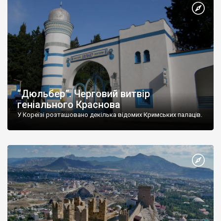
“Дюльбер”. Черговий витвір
геніального Краснова
У Кореїзі розташовано декілька відомих Кримських палаців.