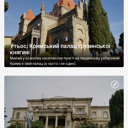
Утьос. Кримський палац грузинської
княгині
Майже у кожному населеному пункті на південному узбережжі
Криму є свій палац (а часто і не один).