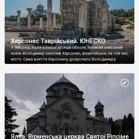
Херсонес Таврійський. ЮНЕСКО
У 988 році, після кількох місяців облоги, Великий київський
князь Володимир захопив Херсонес, візантійське, на той час,
місто. Саме взяття Херсонесу дозволило Володимиру
диктувати свої умови візантійському імператору Василю ІІ, та
одружитися з його дочкою Ганною. Цього ж року, в
Херсонесі Володимир-язичник, став Василем-християнином.
А потім було Хрещення Русі. На честь Херсонесу Таврійського
названо місто […]
Ялта. Вірменська церква Святої Ріпсіме