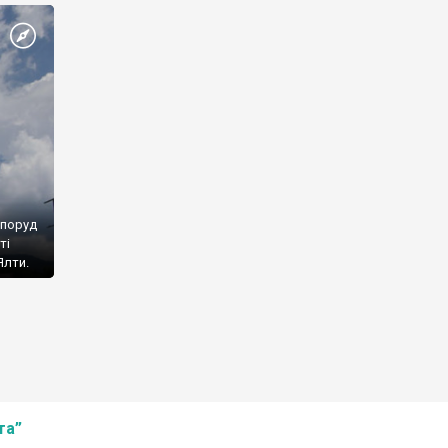
споруд
ті
Ялти.
та”