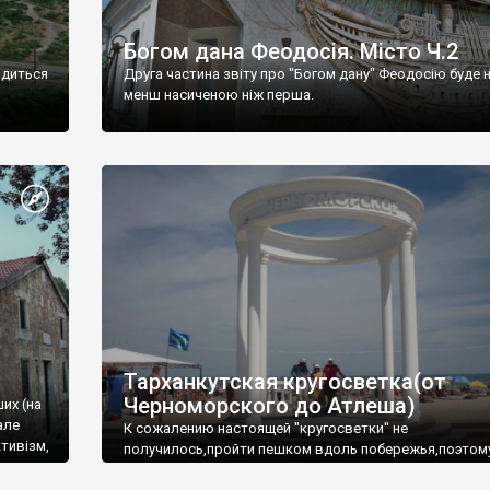
Богом дана Феодосія. Місто Ч.2
одиться
Друга частина звіту про "Богом дану" Феодосію буде 
менш насиченою ніж перша.
Тарханкутская кругосветка(от
Черноморского до Атлеша)
ших (на
але
К сожалению настоящей "кругосветки" не
тивізм,
получилось,пройти пешком вдоль побережья,поэтом
совершали радиальные вылазки из Оленевки.