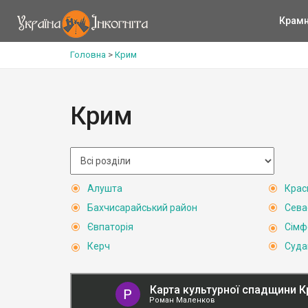
Крам
Головна
>
Крим
Крим
Алушта
Крас
Бахчисарайський район
Сева
Євпаторія
Сімф
Керч
Суда