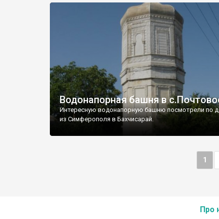
Водонапорная башня в с.Почтово
Интересную водонапорную башню посмотрели по д
из Симферополя в Бахчисарай.
1
Про 