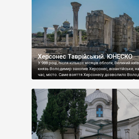
музею «Новгородський музей-заповідник» сотні арт
візантійської доби. Раритети викрадені з фондів об’
культурної спадщини ЮНЕСКО «Херсонеса Таврійсько
Офіційно – на виставку «Золото Візантії», але експер
влада в Україні вважають це лише […]
Херсонес Таврійський. ЮНЕСКО
У 988 році, після кількох місяців облоги, Великий киї
князь Володимир захопив Херсонес, візантійське, на
час, місто. Саме взяття Херсонесу дозволило Воло
диктувати свої умови візантійському імператору Вас
та одружитися з його дочкою Ганною. Цього ж року,
Херсонесі Володимир-язичник, став Василем-
християнином. А потім було Хрещення Русі. На честь
Херсонесу Таврійського названо місто […]