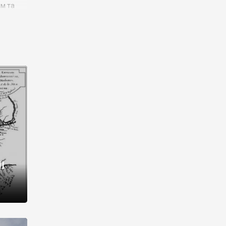
им та
ора і
є
го типу,
ей-
рний
ста:
 райони
від 2
I
і,
рукти,
 котрі