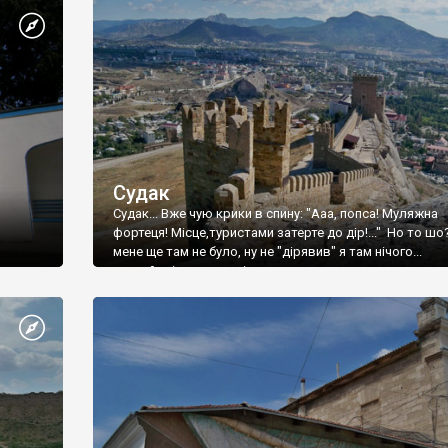
Судак
Судак... Вже чую крики в спину: "Ааа, попса! Муляжна
фортеця! Місце,туристами затерте до дір!..." Но то шо
мене ще там не було, ну не "дірявив" я там нічого...
принаймні до цього літа.