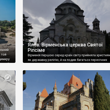
ефактів
називаються «повстяками» (postaki)…” “Вино. Крим
єкту
виробляє відмінне вино і його вдосталь: воно все ду
го».
легке біле і дуже […]
ти та
Ялта. Вірменська церква Святої
Ріпсіме
вський
 той
Вірменія першою серед країн світу прийняла христия
димиру
як державну релігію, й на подив багатьох пересічних
илю ІІ,
українців, які усіх кавказців вважають мусульманами,
 в
вірмени є відданими вірянами Христа