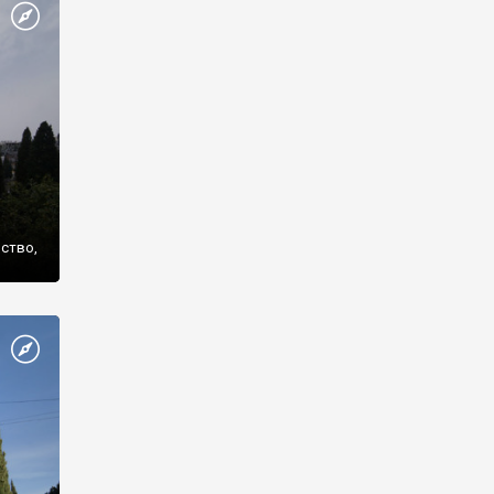
же
нство,