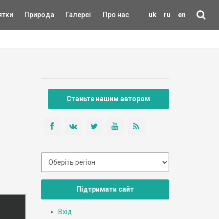
ятки
Природа
Галереї
Про нас
uk
ru
en
Станьте нашим автором
Підтримати сайт
Вхід