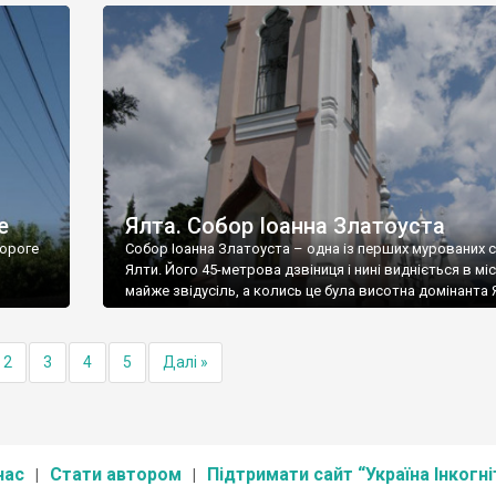
е
Ялта. Собор Іоанна Златоуста
ороге
Собор Іоанна Златоуста – одна із перших мурованих 
Ялти. Його 45-метрова дзвіниця і нині видніється в міс
майже звідусіль, а колись це була висотна домінанта 
2
3
4
5
Далі »
нас
Стати автором
Підтримати сайт “Україна Інкогні