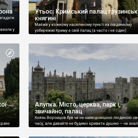
рона
Утьос. Кримський палац грузинськ
княгині
згадати
Майже у кожному населеному пункті на південному
ивезли у
узбережжі Криму є свій палац (а часто і не один).
ої
Алупка. Місто, церква, парк і,
звичайно, палац
Князь Воронцов був чи не найвідомішою людиною св
раїні
часу, але давайте не будемо кривити душею – чи знал
це прізвище до відвідин Алупки? Мабуть все таки ні.