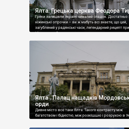
Ялта. Грецька церква Феодора Ти
Греки залишили Україні чималий спадок. Достатньо 
ніжинські огірочки – ви ж мабуть всі знаєте, що цей,
загублений у радянські часи, легендарний рецепт пр
Ніжин греки?
Ялта . Палац нащадків Мордовськ
орди
Дивне місто все таки Ялта. Такого контрасту між
багатством і бідністю, між розкішшю і розрухою в Ук
більше не знайдеш.