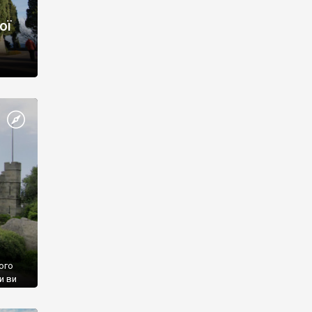
ої
ого
и ви