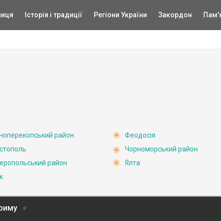
ниця
Історія і традиції
Регіони України
Закордон
Пам'
ноперекопський район
Феодосія
стополь
Чорноморський район
еропольський район
Ялта
к