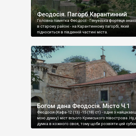
Феодосія. Пагорб Карантинний
Головна памятка Феодосії - Генуезька фортеця знах
в старому районі - на Карантинному пагорбі, який
підноситься в південній частині міста.
Богом дана Феодосія. Місто Ч.1
Феодосія (Кафа-12 (13) -15 (18) ст) - одне з найцікаві
мою думку) міст всього Кримського півострова .Ну,
думка в кожного своя, тому щоби розвіяти цей субєк
запрошую відвідати це