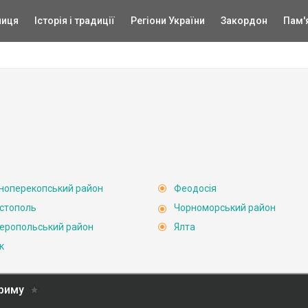
ниця
Історія і традиції
Регіони України
Закордон
Пам'
ноперекопський район
Феодосія
стополь
Чорноморський район
еропольський район
Ялта
к