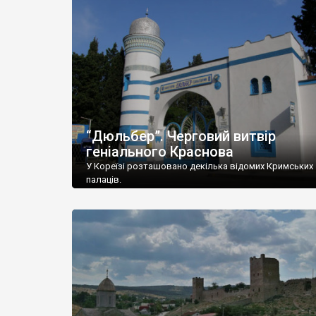
“Дюльбер”. Черговий витвір
геніального Краснова
У Кореїзі розташовано декілька відомих Кримських
палаців.