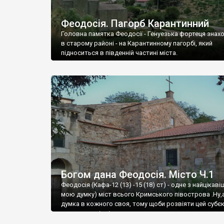
Феодосія. Пагорб Карантинний
Головна памятка Феодосії - Генуезька фортеця знах
в старому районі - на Карантинному пагорбі, який
підноситься в південній частині міста.
Богом дана Феодосія. Місто Ч.1
Феодосія (Кафа-12 (13) -15 (18) ст) - одне з найцікаві
мою думку) міст всього Кримського півострова .Ну,
думка в кожного своя, тому щоби розвіяти цей субєк
запрошую відвідати це