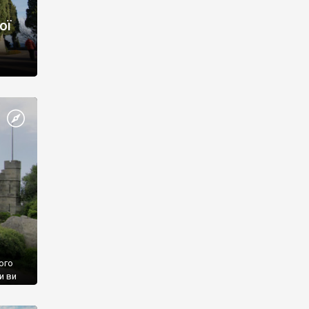
ої
ого
и ви