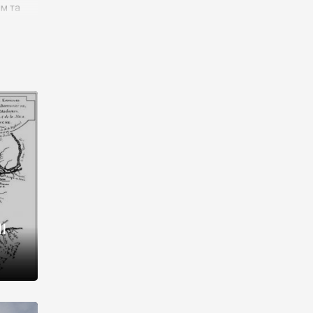
им та
ора і
є
го типу,
ей-
рний
ста:
 райони
від 2
I
і,
рукти,
 котрі