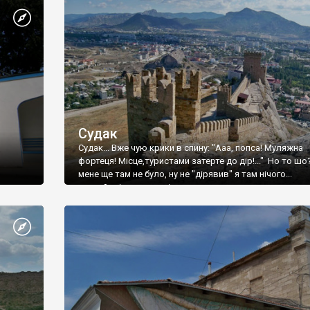
Судак
Судак... Вже чую крики в спину: "Ааа, попса! Муляжна
фортеця! Місце,туристами затерте до дір!..." Но то шо
мене ще там не було, ну не "дірявив" я там нічого...
принаймні до цього літа.