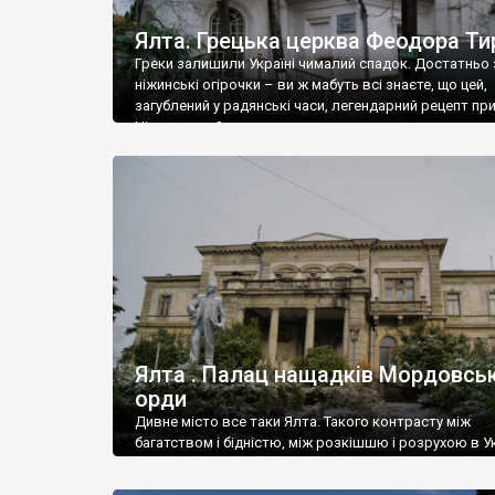
Ялта. Грецька церква Феодора Ти
Греки залишили Україні чималий спадок. Достатньо 
ніжинські огірочки – ви ж мабуть всі знаєте, що цей,
загублений у радянські часи, легендарний рецепт пр
Ніжин греки?
Ялта . Палац нащадків Мордовськ
орди
Дивне місто все таки Ялта. Такого контрасту між
багатством і бідністю, між розкішшю і розрухою в Ук
більше не знайдеш.