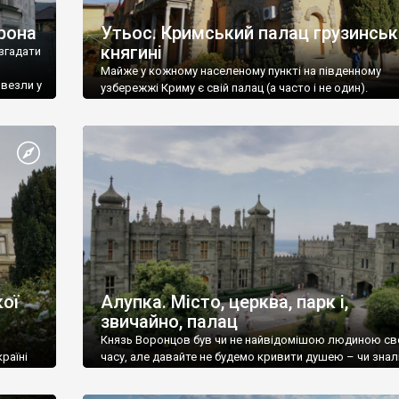
рона
Утьос. Кримський палац грузинськ
княгині
згадати
Майже у кожному населеному пункті на південному
ивезли у
узбережжі Криму є свій палац (а часто і не один).
ої
Алупка. Місто, церква, парк і,
звичайно, палац
Князь Воронцов був чи не найвідомішою людиною св
раїні
часу, але давайте не будемо кривити душею – чи знал
це прізвище до відвідин Алупки? Мабуть все таки ні.