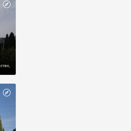
же
нство,