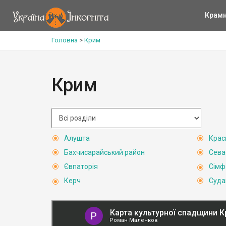
Крам
Головна
>
Крим
Крим
Алушта
Крас
Бахчисарайський район
Сева
Євпаторія
Сімф
Керч
Суда