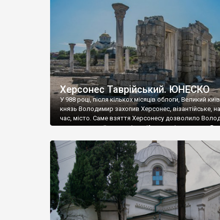
музею «Новгородський музей-заповідник» сотні арт
візантійської доби. Раритети викрадені з фондів об’
культурної спадщини ЮНЕСКО «Херсонеса Таврійсько
Офіційно – на виставку «Золото Візантії», але експер
влада в Україні вважають це лише […]
Херсонес Таврійський. ЮНЕСКО
У 988 році, після кількох місяців облоги, Великий киї
князь Володимир захопив Херсонес, візантійське, на
час, місто. Саме взяття Херсонесу дозволило Воло
диктувати свої умови візантійському імператору Вас
та одружитися з його дочкою Ганною. Цього ж року,
Херсонесі Володимир-язичник, став Василем-
християнином. А потім було Хрещення Русі. На честь
Херсонесу Таврійського названо місто […]