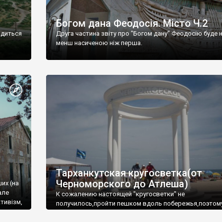
Богом дана Феодосія. Місто Ч.2
одиться
Друга частина звіту про "Богом дану" Феодосію буде 
менш насиченою ніж перша.
Тарханкутская кругосветка(от
Черноморского до Атлеша)
ших (на
але
К сожалению настоящей "кругосветки" не
тивізм,
получилось,пройти пешком вдоль побережья,поэтом
совершали радиальные вылазки из Оленевки.