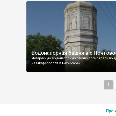
Водонапорная башня в с.Почтово
Интересную водонапорную башню посмотрели по д
из Симферополя в Бахчисарай.
1
Про 