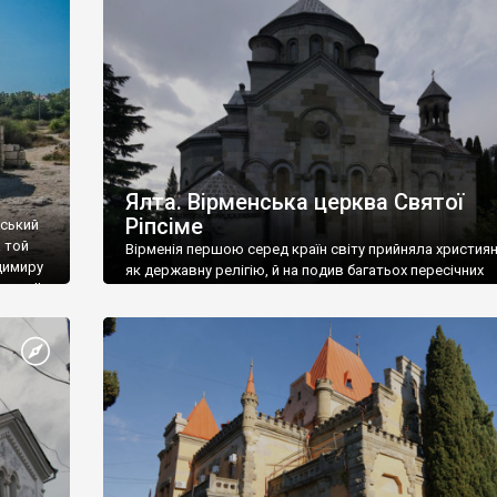
ефактів
називаються «повстяками» (postaki)…” “Вино. Крим
єкту
виробляє відмінне вино і його вдосталь: воно все ду
го».
легке біле і дуже […]
ти та
Ялта. Вірменська церква Святої
Ріпсіме
вський
 той
Вірменія першою серед країн світу прийняла христия
димиру
як державну релігію, й на подив багатьох пересічних
илю ІІ,
українців, які усіх кавказців вважають мусульманами,
 в
вірмени є відданими вірянами Христа