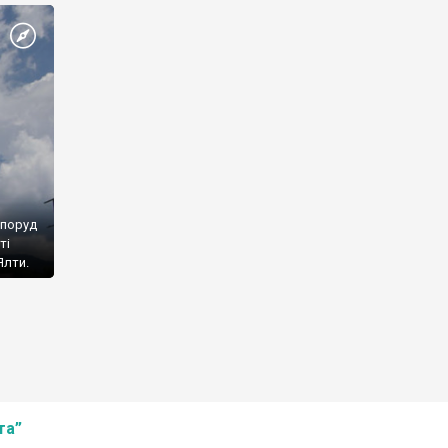
споруд
ті
Ялти.
та”