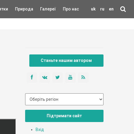
ятки
Природа
Галереї
Про нас
uk
ru
en
Станьте нашим автором
Підтримати сайт
Вхід