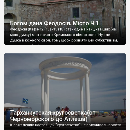
Богом дана Феодосія. Місто Ч.1
Феодосія (Кафа-12 (13) -15 (18) ст) - одне з найцікавіших (на
мою думку) міст всього Кримського півострова .Ну,але
думка в кожного своя, тому щоби розвіяти цей субєктивізм,
запрошую відвідати це
Тарханкутская кругосветка(от
Черноморского до Атлеша)
К сожалению настоящей "кругосветки" не получилось,пройти