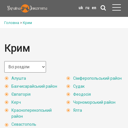
uk
ru
en
Головна
>
Крим
Крим
Алушта
Сімферопольський район
Бахчисарайський район
Судак
Євпаторія
Феодосія
Керч
Чорноморський район
Красноперекопський
Ялта
район
Севастополь