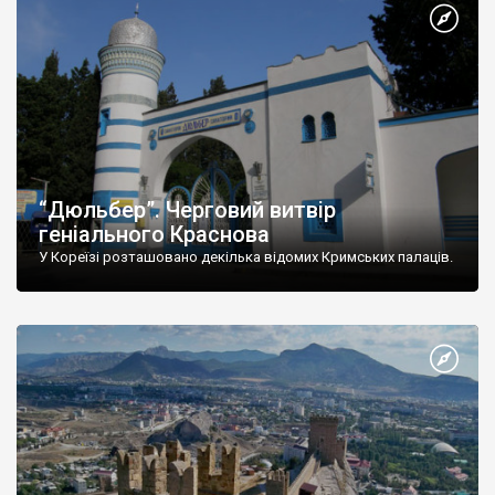
“Дюльбер”. Черговий витвір
геніального Краснова
У Кореїзі розташовано декілька відомих Кримських палаців.