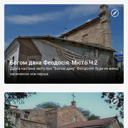
Богом дана Феодосія. Місто Ч.2
Друга частина звіту про "Богом дану" Феодосію буде не менш
насиченою ніж перша.