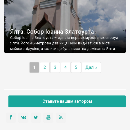
Ялта. Собор Іоанна Златоуста
Собор Іоанна Златоуста – одна із перших мурованих споруд
Ялти. Його 45-метрова дзвіниця і нині видніється в місті
майже звідусіль, а колись це була висотна домінанта Ялти.
1
2
3
4
5
Далі »
Станьте нашим автором