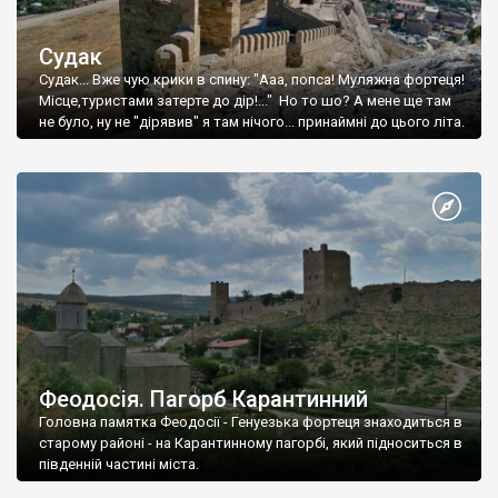
Судак
Судак... Вже чую крики в спину: "Ааа, попса! Муляжна фортеця!
Місце,туристами затерте до дір!..." Но то шо? А мене ще там
не було, ну не "дірявив" я там нічого... принаймні до цього літа.
Феодосія. Пагорб Карантинний
Головна памятка Феодосії - Генуезька фортеця знаходиться в
старому районі - на Карантинному пагорбі, який підноситься в
південній частині міста.