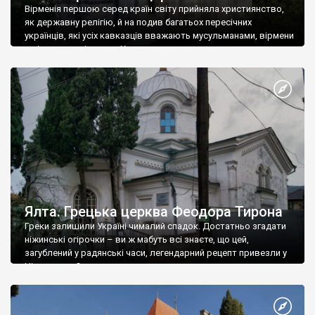
Вірменія першою серед країн світу прийняла християнство,
як державну релігію, й на подив багатьох пересічних
українців, які усіх кавказців вважають мусульманами, вірмени
є відданими вірянами Христа
Ялта. Грецька церква Феодора Тирона
Греки залишили Україні чималий спадок. Достатньо згадати
ніжинські огірочки – ви ж мабуть всі знаєте, що цей,
загублений у радянські часи, легендарний рецепт привезли у
Ніжин греки?