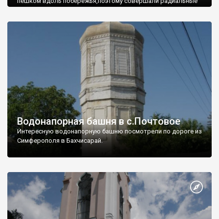
пешком вдоль побережья,поэтому совершали радиальные
вылазки из Оленевки.
Водонапорная башня в с.Почтовое
Интересную водонапорную башню посмотрели по дороге из
Симферополя в Бахчисарай.