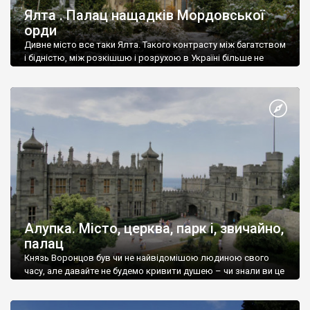
Ялта . Палац нащадків Мордовської
орди
Дивне місто все таки Ялта. Такого контрасту між багатством
і бідністю, між розкішшю і розрухою в Україні більше не
знайдеш.
Алупка. Місто, церква, парк і, звичайно,
палац
Князь Воронцов був чи не найвідомішою людиною свого
часу, але давайте не будемо кривити душею – чи знали ви це
прізвище до відвідин Алупки? Мабуть все таки ні.