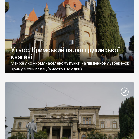
Утьос. Кримський палац грузинської
княгині
Майже у кожному населеному пункті на південному узбережжі
Криму є свій палац (а часто і не один).