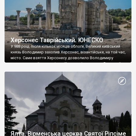
Херсонес Таврійський. ЮНЕСКО
У 988 році, після кількох місяців облоги, Великий київський
князь Володимир захопив Херсонес, візантійське, на той час,
місто. Саме взяття Херсонесу дозволило Володимиру
диктувати свої умови візантійському імператору Василю ІІ, та
одружитися з його дочкою Ганною. Цього ж року, в
Херсонесі Володимир-язичник, став Василем-християнином.
А потім було Хрещення Русі. На честь Херсонесу Таврійського
названо місто […]
Ялта. Вірменська церква Святої Ріпсіме