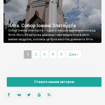
Ялта. Собор Іоанна Златоуста
Собор Іоанна Златоуста – одна із перших мурованих споруд
Ялти. Його 45-метрова дзвіниця і нині видніється в місті
майже звідусіль, а колись це була висотна домінанта Ялти.
1
2
3
4
5
Далі »
Станьте нашим автором