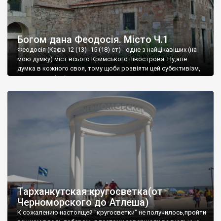
Богом дана Феодосія. Місто Ч.1
Феодосія (Кафа-12 (13) -15 (18) ст) - одне з найцікавіших (на
мою думку) міст всього Кримського півострова .Ну,але
думка в кожного своя, тому щоби розвіяти цей субєктивізм,
запрошую відвідати це
Тарханкутская кругосветка(от
Черноморского до Атлеша)
К сожалению настоящей "кругосветки" не получилось,пройти