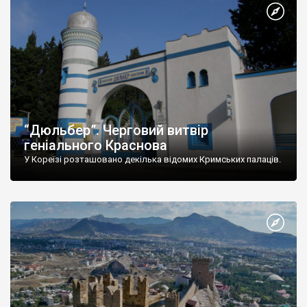
“Дюльбер”. Черговий витвір
геніального Краснова
У Кореїзі розташовано декілька відомих Кримських палаців.