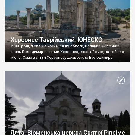
Херсонес Таврійський. ЮНЕСКО
У 988 році, після кількох місяців облоги, Великий київський
князь Володимир захопив Херсонес, візантійське, на той час,
місто. Саме взяття Херсонесу дозволило Володимиру
диктувати свої умови візантійському імператору Василю ІІ, та
одружитися з його дочкою Ганною. Цього ж року, в
Херсонесі Володимир-язичник, став Василем-християнином.
А потім було Хрещення Русі. На честь Херсонесу Таврійського
названо місто […]
Ялта. Вірменська церква Святої Ріпсіме