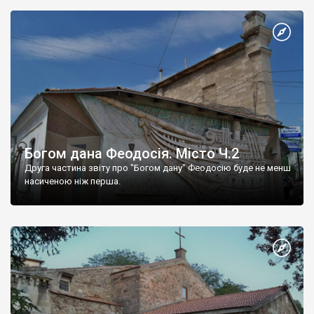
Богом дана Феодосія. Місто Ч.2
Друга частина звіту про "Богом дану" Феодосію буде не менш
насиченою ніж перша.