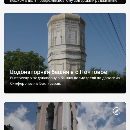
пешком вдоль побережья,поэтому совершали радиальные
вылазки из Оленевки.
Водонапорная башня в с.Почтовое
Интересную водонапорную башню посмотрели по дороге из
Симферополя в Бахчисарай.