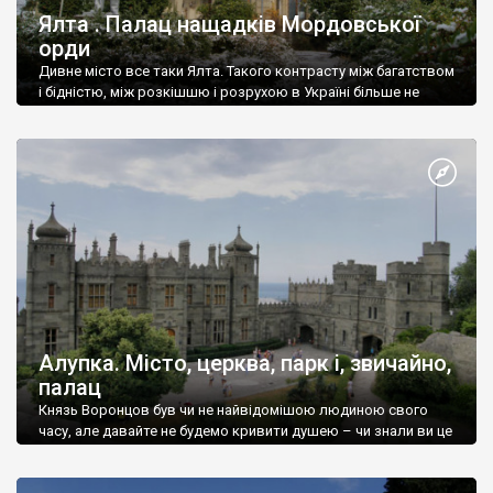
Ялта . Палац нащадків Мордовської
орди
Дивне місто все таки Ялта. Такого контрасту між багатством
і бідністю, між розкішшю і розрухою в Україні більше не
знайдеш.
Алупка. Місто, церква, парк і, звичайно,
палац
Князь Воронцов був чи не найвідомішою людиною свого
часу, але давайте не будемо кривити душею – чи знали ви це
прізвище до відвідин Алупки? Мабуть все таки ні.