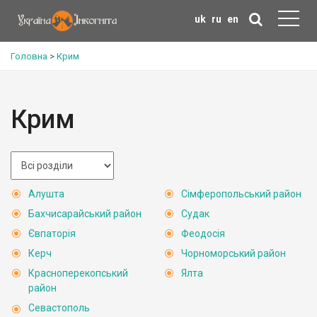
uk
ru
en
Головна
>
Крим
Крим
Алушта
Сімферопольський район
Бахчисарайський район
Судак
Євпаторія
Феодосія
Керч
Чорноморський район
Красноперекопський
Ялта
район
Севастополь