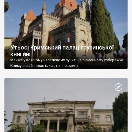
Утьос. Кримський палац грузинської
княгині
Майже у кожному населеному пункті на південному узбережжі
Криму є свій палац (а часто і не один).