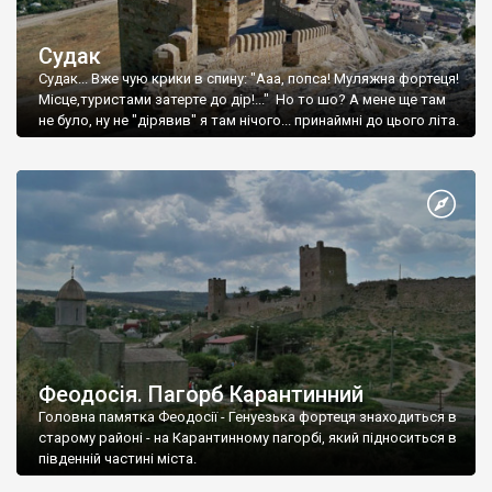
Судак
Судак... Вже чую крики в спину: "Ааа, попса! Муляжна фортеця!
Місце,туристами затерте до дір!..." Но то шо? А мене ще там
не було, ну не "дірявив" я там нічого... принаймні до цього літа.
Феодосія. Пагорб Карантинний
Головна памятка Феодосії - Генуезька фортеця знаходиться в
старому районі - на Карантинному пагорбі, який підноситься в
південній частині міста.