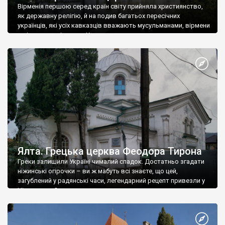
Вірменія першою серед країн світу прийняла християнство,
як державну релігію, й на подив багатьох пересічних
українців, які усіх кавказців вважають мусульманами, вірмени
є відданими вірянами Христа
Ялта. Грецька церква Феодора Тирона
Греки залишили Україні чималий спадок. Достатньо згадати
ніжинські огірочки – ви ж мабуть всі знаєте, що цей,
загублений у радянські часи, легендарний рецепт привезли у
Ніжин греки?