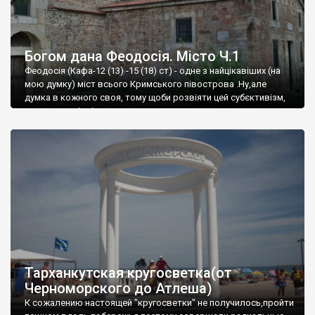
Богом дана Феодосія. Місто Ч.1
Феодосія (Кафа-12 (13) -15 (18) ст) - одне з найцікавіших (на
мою думку) міст всього Кримського півострова .Ну,але
думка в кожного своя, тому щоби розвіяти цей субєктивізм,
запрошую відвідати це
Тарханкутская кругосветка(от
Черноморского до Атлеша)
К сожалению настоящей "кругосветки" не получилось,пройти