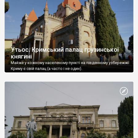
Утьос. Кримський палац грузинської
княгині
Майже у кожному населеному пункті на південному узбережжі
Криму є свій палац (а часто і не один).