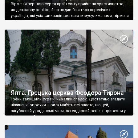
Вірменія першою серед країн світу прийняла християнство,
як державну релігію, й на подив багатьох пересічних
українців, які усіх кавказців вважають мусульманами, вірмени
є відданими вірянами Христа
Ялта. Грецька церква Феодора Тирона
Греки залишили Україні чималий спадок. Достатньо згадати
ніжинські огірочки – ви ж мабуть всі знаєте, що цей,
загублений у радянські часи, легендарний рецепт привезли у
Ніжин греки?