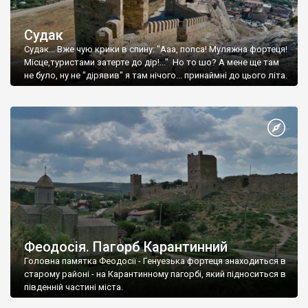
Судак
Судак... Вже чую крики в спину: "Ааа, попса! Муляжна фортеця!
Місце,туристами затерте до дір!..." Но то шо? А мене ще там
не було, ну не "дірявив" я там нічого... принаймні до цього літа.
Феодосія. Пагорб Карантинний
Головна памятка Феодосії - Генуезька фортеця знаходиться в
старому районі - на Карантинному пагорбі, який підноситься в
південній частині міста.