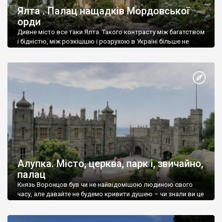
Ялта . Палац нащадків Мордовської
орди
Дивне місто все таки Ялта. Такого контрасту між багатством
і бідністю, між розкішшю і розрухою в Україні більше не
знайдеш.
Алупка. Місто, церква, парк і, звичайно,
палац
Князь Воронцов був чи не найвідомішою людиною свого
часу, але давайте не будемо кривити душею – чи знали ви це
прізвище до відвідин Алупки? Мабуть все таки ні.