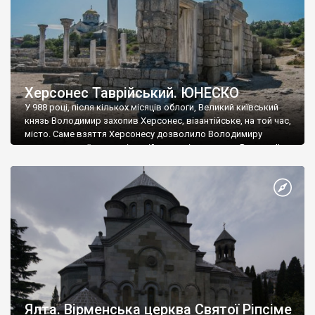
Херсонес Таврійський. ЮНЕСКО
У 988 році, після кількох місяців облоги, Великий київський
князь Володимир захопив Херсонес, візантійське, на той час,
місто. Саме взяття Херсонесу дозволило Володимиру
диктувати свої умови візантійському імператору Василю ІІ, та
одружитися з його дочкою Ганною. Цього ж року, в
Херсонесі Володимир-язичник, став Василем-християнином.
А потім було Хрещення Русі. На честь Херсонесу Таврійського
названо місто […]
Ялта. Вірменська церква Святої Ріпсіме