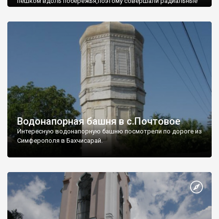
пешком вдоль побережья,поэтому совершали радиальные
вылазки из Оленевки.
Водонапорная башня в с.Почтовое
Интересную водонапорную башню посмотрели по дороге из
Симферополя в Бахчисарай.