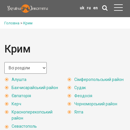
uk
ru
en
Головна
>
Крим
Крим
Алушта
Сімферопольський район
Бахчисарайський район
Судак
Євпаторія
Феодосія
Керч
Чорноморський район
Красноперекопський
Ялта
район
Севастополь