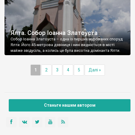
Ялта. Собор Іоанна Златоуста
Собор Іоанна Златоуста – одна із перших мурованих споруд
Ялти. Його 45-метрова дзвіниця і нині видніється в місті
майже звідусіль, а колись це була висотна домінанта Ялти.
1
2
3
4
5
Далі »
Станьте нашим автором