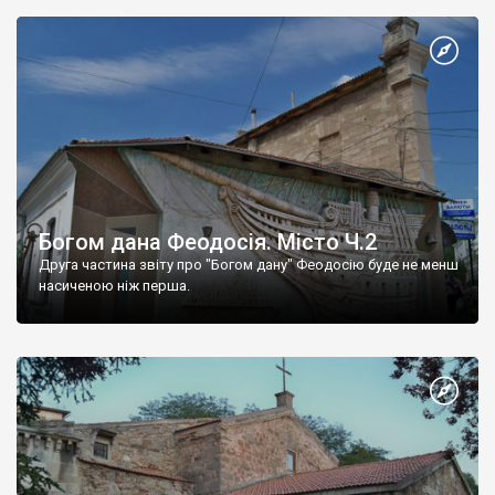
Богом дана Феодосія. Місто Ч.2
Друга частина звіту про "Богом дану" Феодосію буде не менш
насиченою ніж перша.