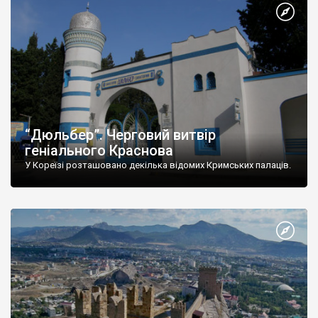
“Дюльбер”. Черговий витвір
геніального Краснова
У Кореїзі розташовано декілька відомих Кримських палаців.