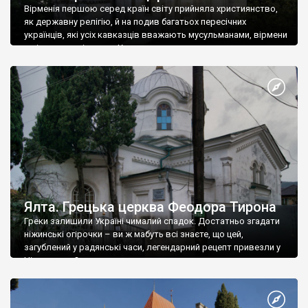
Вірменія першою серед країн світу прийняла християнство,
як державну релігію, й на подив багатьох пересічних
українців, які усіх кавказців вважають мусульманами, вірмени
є відданими вірянами Христа
Ялта. Грецька церква Феодора Тирона
Греки залишили Україні чималий спадок. Достатньо згадати
ніжинські огірочки – ви ж мабуть всі знаєте, що цей,
загублений у радянські часи, легендарний рецепт привезли у
Ніжин греки?