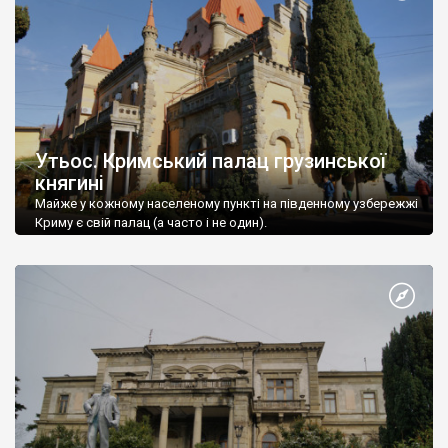
Утьос. Кримський палац грузинської
княгині
Майже у кожному населеному пункті на південному узбережжі
Криму є свій палац (а часто і не один).