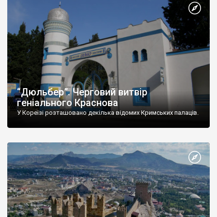
“Дюльбер”. Черговий витвір
геніального Краснова
У Кореїзі розташовано декілька відомих Кримських палаців.