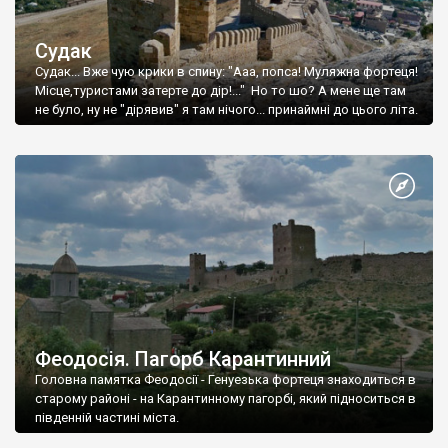
Судак
Судак... Вже чую крики в спину: "Ааа, попса! Муляжна фортеця!
Місце,туристами затерте до дір!..." Но то шо? А мене ще там
не було, ну не "дірявив" я там нічого... принаймні до цього літа.
Феодосія. Пагорб Карантинний
Головна памятка Феодосії - Генуезька фортеця знаходиться в
старому районі - на Карантинному пагорбі, який підноситься в
південній частині міста.