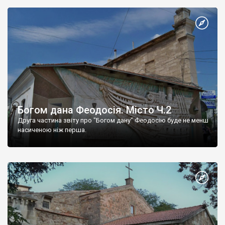
Богом дана Феодосія. Місто Ч.2
Друга частина звіту про "Богом дану" Феодосію буде не менш
насиченою ніж перша.