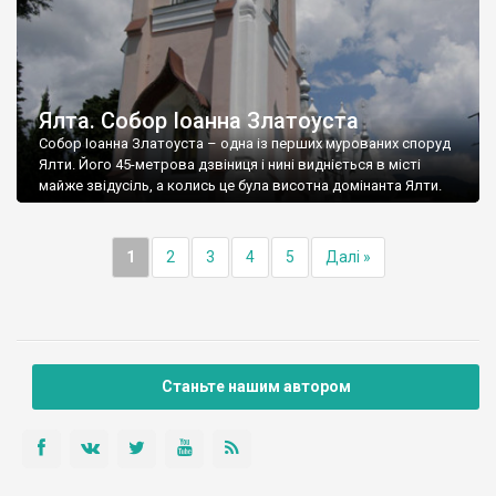
Ялта. Собор Іоанна Златоуста
Собор Іоанна Златоуста – одна із перших мурованих споруд
Ялти. Його 45-метрова дзвіниця і нині видніється в місті
майже звідусіль, а колись це була висотна домінанта Ялти.
1
2
3
4
5
Далі »
Станьте нашим автором