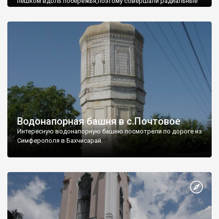
пешком вдоль побережья,поэтому совершали радиальные
вылазки из Оленевки.
Водонапорная башня в с.Почтовое
Интересную водонапорную башню посмотрели по дороге из
Симферополя в Бахчисарай.