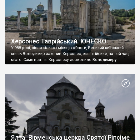
Херсонес Таврійський. ЮНЕСКО
У 988 році, після кількох місяців облоги, Великий київський
князь Володимир захопив Херсонес, візантійське, на той час,
місто. Саме взяття Херсонесу дозволило Володимиру
диктувати свої умови візантійському імператору Василю ІІ, та
одружитися з його дочкою Ганною. Цього ж року, в
Херсонесі Володимир-язичник, став Василем-християнином.
А потім було Хрещення Русі. На честь Херсонесу Таврійського
названо місто […]
Ялта. Вірменська церква Святої Ріпсіме