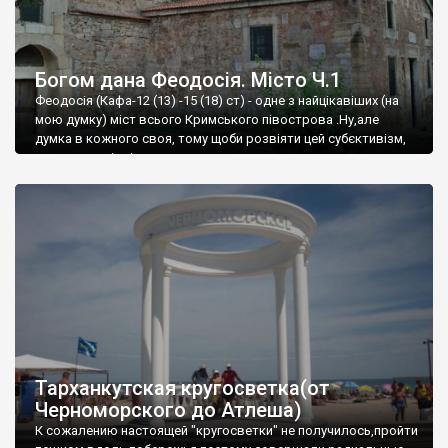
Богом дана Феодосія. Місто Ч.1
Феодосія (Кафа-12 (13) -15 (18) ст) - одне з найцікавіших (на
мою думку) міст всього Кримського півострова .Ну,але
думка в кожного своя, тому щоби розвіяти цей субєктивізм,
запрошую відвідати це
Тарханкутская кругосветка(от
Черноморского до Атлеша)
К сожалению настоящей "кругосветки" не получилось,пройти