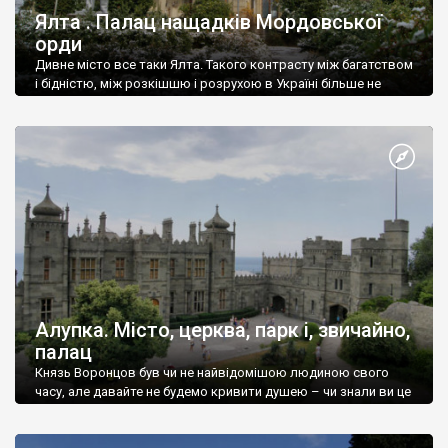
Ялта . Палац нащадків Мордовської
орди
Дивне місто все таки Ялта. Такого контрасту між багатством
і бідністю, між розкішшю і розрухою в Україні більше не
знайдеш.
Алупка. Місто, церква, парк і, звичайно,
палац
Князь Воронцов був чи не найвідомішою людиною свого
часу, але давайте не будемо кривити душею – чи знали ви це
прізвище до відвідин Алупки? Мабуть все таки ні.