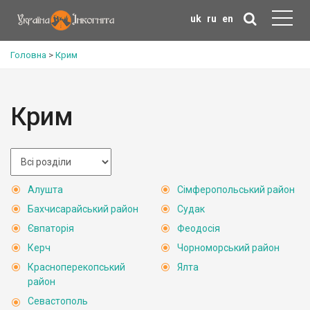
uk
ru
en
Головна
>
Крим
Крим
Алушта
Сімферопольський район
Бахчисарайський район
Судак
Євпаторія
Феодосія
Керч
Чорноморський район
Красноперекопський
Ялта
район
Севастополь