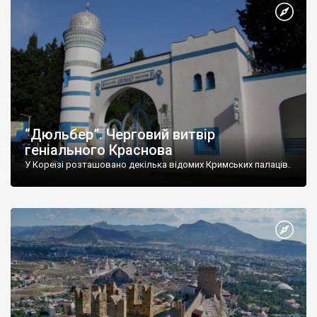
“Дюльбер”. Черговий витвір
геніального Краснова
У Кореїзі розташовано декілька відомих Кримських палаців.