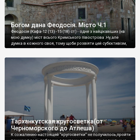
Богом дана Феодосія. Місто Ч.1
Феодосія (Кафа-12 (13) -15 (18) ст) - одне з найцікавіших (на
мою думку) міст всього Кримського півострова .Ну,але
думка в кожного своя, тому щоби розвіяти цей субєктивізм,
запрошую відвідати це
Тарханкутская кругосветка(от
Черноморского до Атлеша)
К сожалению настоящей "кругосветки" не получилось,пройти