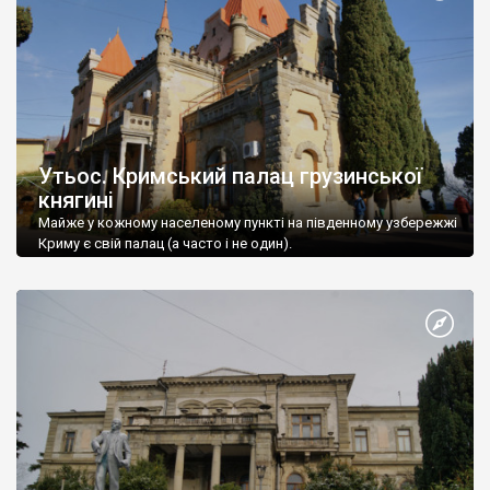
Утьос. Кримський палац грузинської
княгині
Майже у кожному населеному пункті на південному узбережжі
Криму є свій палац (а часто і не один).