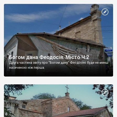
Богом дана Феодосія. Місто Ч.2
Друга частина звіту про "Богом дану" Феодосію буде не менш
насиченою ніж перша.