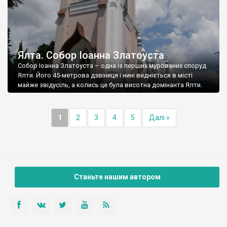
Ялта. Собор Іоанна Златоуста
Собор Іоанна Златоуста – одна із перших мурованих споруд
Ялти. Його 45-метрова дзвіниця і нині видніється в місті
майже звідусіль, а колись це була висотна домінанта Ялти.
1
2
3
4
5
Далі »
Станьте нашим автором