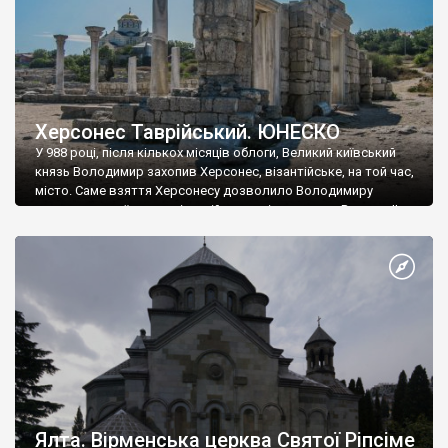
Херсонес Таврійський. ЮНЕСКО
У 988 році, після кількох місяців облоги, Великий київський
князь Володимир захопив Херсонес, візантійське, на той час,
місто. Саме взяття Херсонесу дозволило Володимиру
диктувати свої умови візантійському імператору Василю ІІ, та
одружитися з його дочкою Ганною. Цього ж року, в
Херсонесі Володимир-язичник, став Василем-християнином.
А потім було Хрещення Русі. На честь Херсонесу Таврійського
названо місто […]
Ялта. Вірменська церква Святої Ріпсіме