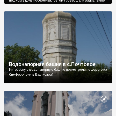
пешком вдоль побережья,поэтому совершали радиальные
вылазки из Оленевки.
Водонапорная башня в с.Почтовое
Интересную водонапорную башню посмотрели по дороге из
Симферополя в Бахчисарай.