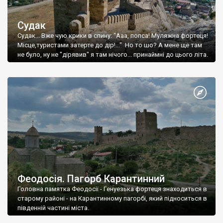
Судак
Судак... Вже чую крики в спину: "Ааа, попса! Муляжна фортеця!
Місце,туристами затерте до дір!..." Но то шо? А мене ще там
не було, ну не "дірявив" я там нічого... принаймні до цього літа.
Феодосія. Пагорб Карантинний
Головна памятка Феодосії - Генуезька фортеця знаходиться в
старому районі - на Карантинному пагорбі, який підноситься в
південній частині міста.