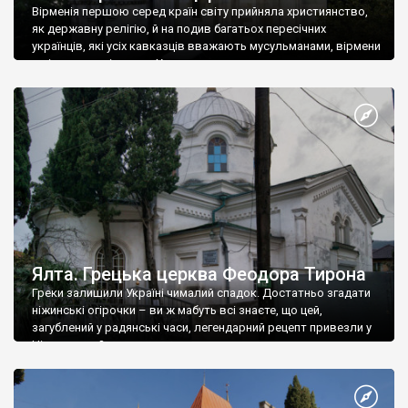
Вірменія першою серед країн світу прийняла християнство,
як державну релігію, й на подив багатьох пересічних
українців, які усіх кавказців вважають мусульманами, вірмени
є відданими вірянами Христа
Ялта. Грецька церква Феодора Тирона
Греки залишили Україні чималий спадок. Достатньо згадати
ніжинські огірочки – ви ж мабуть всі знаєте, що цей,
загублений у радянські часи, легендарний рецепт привезли у
Ніжин греки?