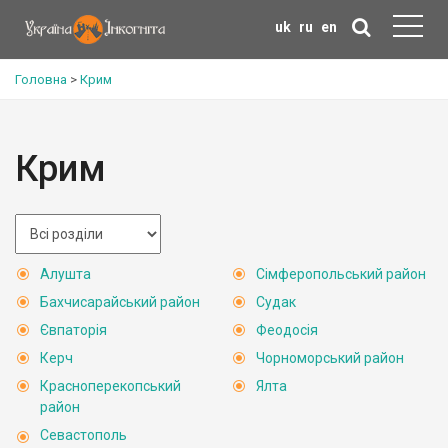
uk
ru
en
Головна
>
Крим
Крим
Алушта
Сімферопольський район
Бахчисарайський район
Судак
Євпаторія
Феодосія
Керч
Чорноморський район
Красноперекопський
Ялта
район
Севастополь