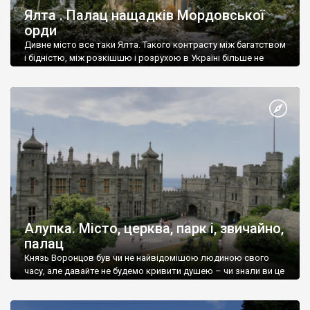
Ялта . Палац нащадків Мордовської
орди
Дивне місто все таки Ялта. Такого контрасту між багатством
і бідністю, між розкішшю і розрухою в Україні більше не
знайдеш.
Алупка. Місто, церква, парк і, звичайно,
палац
Князь Воронцов був чи не найвідомішою людиною свого
часу, але давайте не будемо кривити душею – чи знали ви це
прізвище до відвідин Алупки? Мабуть все таки ні.