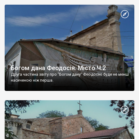
Богом дана Феодосія. Місто Ч.2
Друга частина звіту про "Богом дану" Феодосію буде не менш
насиченою ніж перша.