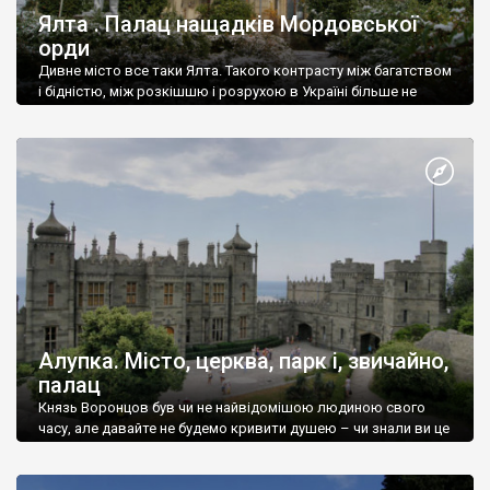
Ялта . Палац нащадків Мордовської
орди
Дивне місто все таки Ялта. Такого контрасту між багатством
і бідністю, між розкішшю і розрухою в Україні більше не
знайдеш.
Алупка. Місто, церква, парк і, звичайно,
палац
Князь Воронцов був чи не найвідомішою людиною свого
часу, але давайте не будемо кривити душею – чи знали ви це
прізвище до відвідин Алупки? Мабуть все таки ні.