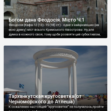
Богом дана Феодосія. Місто Ч.1
Феодосія (Кафа-12 (13) -15 (18) ст) - одне з найцікавіших (на
мою думку) міст всього Кримського півострова .Ну,але
думка в кожного своя, тому щоби розвіяти цей субєктивізм,
запрошую відвідати це
Тарханкутская кругосветка(от
Черноморского до Атлеша)
К сожалению настоящей "кругосветки" не получилось,пройти