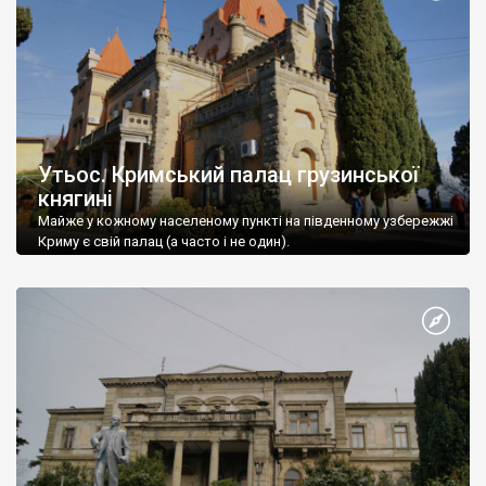
Утьос. Кримський палац грузинської
княгині
Майже у кожному населеному пункті на південному узбережжі
Криму є свій палац (а часто і не один).