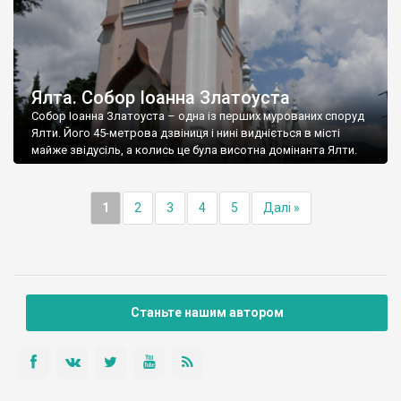
Ялта. Собор Іоанна Златоуста
Собор Іоанна Златоуста – одна із перших мурованих споруд
Ялти. Його 45-метрова дзвіниця і нині видніється в місті
майже звідусіль, а колись це була висотна домінанта Ялти.
1
2
3
4
5
Далі »
Станьте нашим автором