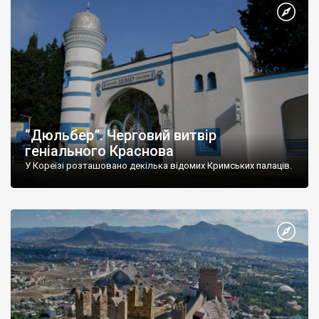
“Дюльбер”. Черговий витвір
геніального Краснова
У Кореїзі розташовано декілька відомих Кримських палаців.