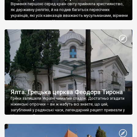
Вірменія першою серед країн світу прийняла християнство,
як державну релігію, й на подив багатьох пересічних
українців, які усіх кавказців вважають мусульманами, вірмени
є відданими вірянами Христа
Ялта. Грецька церква Феодора Тирона
Греки залишили Україні чималий спадок. Достатньо згадати
ніжинські огірочки – ви ж мабуть всі знаєте, що цей,
загублений у радянські часи, легендарний рецепт привезли у
Ніжин греки?