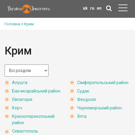
uk
ru
en
Головна
>
Крим
Крим
Алушта
Сімферопольський район
Бахчисарайський район
Судак
Євпаторія
Феодосія
Керч
Чорноморський район
Красноперекопський
Ялта
район
Севастополь