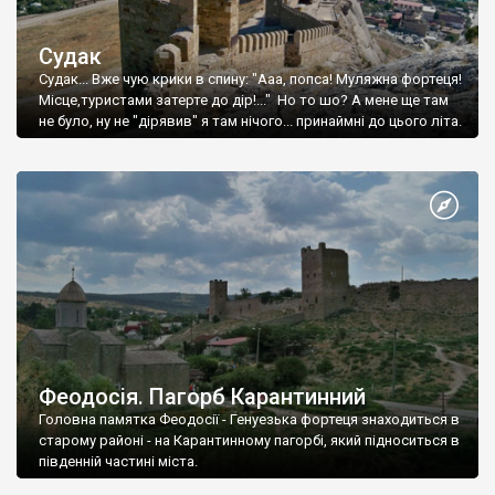
Судак
Судак... Вже чую крики в спину: "Ааа, попса! Муляжна фортеця!
Місце,туристами затерте до дір!..." Но то шо? А мене ще там
не було, ну не "дірявив" я там нічого... принаймні до цього літа.
Феодосія. Пагорб Карантинний
Головна памятка Феодосії - Генуезька фортеця знаходиться в
старому районі - на Карантинному пагорбі, який підноситься в
південній частині міста.