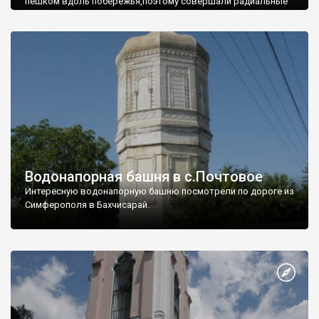
пешком вдоль побережья,поэтому совершали радиальные
вылазки из Оленевки.
Водонапорная башня в с.Почтовое
Интересную водонапорную башню посмотрели по дороге из
Симферополя в Бахчисарай.