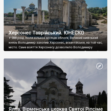
Херсонес Таврійський. ЮНЕСКО
У 988 році, після кількох місяців облоги, Великий київський
князь Володимир захопив Херсонес, візантійське, на той час,
місто. Саме взяття Херсонесу дозволило Володимиру
диктувати свої умови візантійському імператору Василю ІІ, та
одружитися з його дочкою Ганною. Цього ж року, в
Херсонесі Володимир-язичник, став Василем-християнином.
А потім було Хрещення Русі. На честь Херсонесу Таврійського
названо місто […]
Ялта. Вірменська церква Святої Ріпсіме