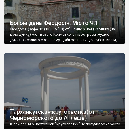
Богом дана Феодосія. Місто Ч.1
Феодосія (Кафа-12 (13) -15 (18) ст) - одне з найцікавіших (на
мою думку) міст всього Кримського півострова .Ну,але
думка в кожного своя, тому щоби розвіяти цей субєктивізм,
запрошую відвідати це
Тарханкутская кругосветка(от
Черноморского до Атлеша)
К сожалению настоящей "кругосветки" не получилось,пройти