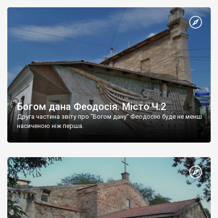
Богом дана Феодосія. Місто Ч.2
Друга частина звіту про "Богом дану" Феодосію буде не менш
насиченою ніж перша.