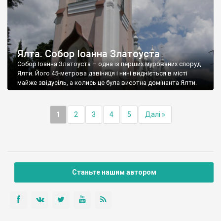
Ялта. Собор Іоанна Златоуста
Собор Іоанна Златоуста – одна із перших мурованих споруд
Ялти. Його 45-метрова дзвіниця і нині видніється в місті
майже звідусіль, а колись це була висотна домінанта Ялти.
1
2
3
4
5
Далі »
Станьте нашим автором