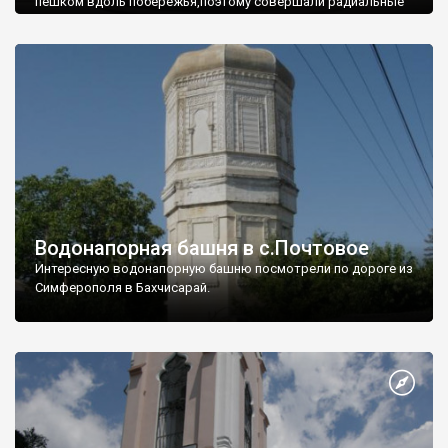
пешком вдоль побережья,поэтому совершали радиальные
вылазки из Оленевки.
Водонапорная башня в с.Почтовое
Интересную водонапорную башню посмотрели по дороге из
Симферополя в Бахчисарай.