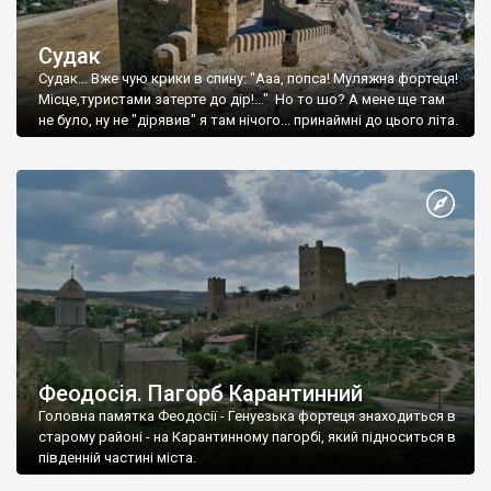
Судак
Судак... Вже чую крики в спину: "Ааа, попса! Муляжна фортеця!
Місце,туристами затерте до дір!..." Но то шо? А мене ще там
не було, ну не "дірявив" я там нічого... принаймні до цього літа.
Феодосія. Пагорб Карантинний
Головна памятка Феодосії - Генуезька фортеця знаходиться в
старому районі - на Карантинному пагорбі, який підноситься в
південній частині міста.