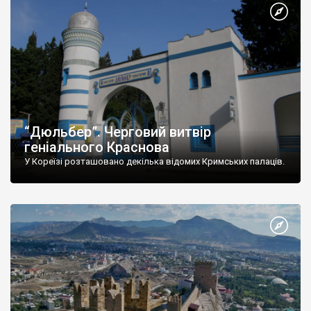
“Дюльбер”. Черговий витвір
геніального Краснова
У Кореїзі розташовано декілька відомих Кримських палаців.