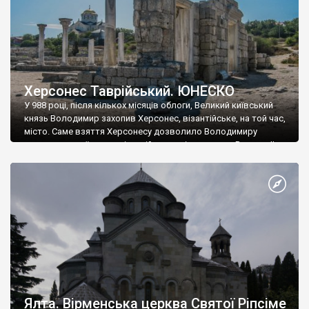
Херсонес Таврійський. ЮНЕСКО
У 988 році, після кількох місяців облоги, Великий київський
князь Володимир захопив Херсонес, візантійське, на той час,
місто. Саме взяття Херсонесу дозволило Володимиру
диктувати свої умови візантійському імператору Василю ІІ, та
одружитися з його дочкою Ганною. Цього ж року, в
Херсонесі Володимир-язичник, став Василем-християнином.
А потім було Хрещення Русі. На честь Херсонесу Таврійського
названо місто […]
Ялта. Вірменська церква Святої Ріпсіме