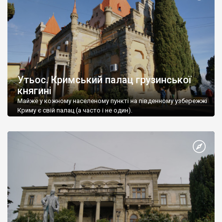
Утьос. Кримський палац грузинської
княгині
Майже у кожному населеному пункті на південному узбережжі
Криму є свій палац (а часто і не один).