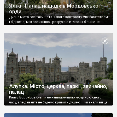
Ялта . Палац нащадків Мордовської
орди
Дивне місто все таки Ялта. Такого контрасту між багатством
і бідністю, між розкішшю і розрухою в Україні більше не
знайдеш.
Алупка. Місто, церква, парк і, звичайно,
палац
Князь Воронцов був чи не найвідомішою людиною свого
часу, але давайте не будемо кривити душею – чи знали ви це
прізвище до відвідин Алупки? Мабуть все таки ні.