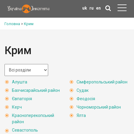
uk
ru
en
Головна
>
Крим
Крим
Алушта
Сімферопольський район
Бахчисарайський район
Судак
Євпаторія
Феодосія
Керч
Чорноморський район
Красноперекопський
Ялта
район
Севастополь