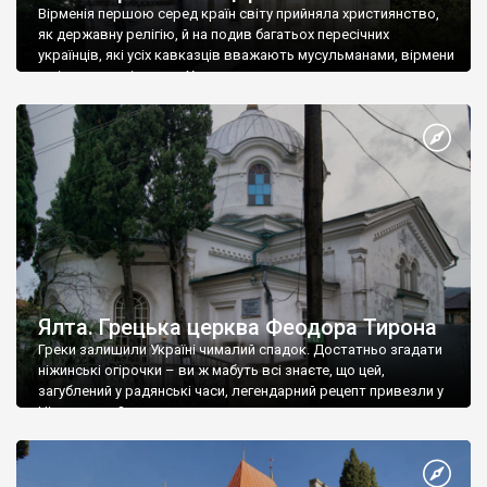
Вірменія першою серед країн світу прийняла християнство,
як державну релігію, й на подив багатьох пересічних
українців, які усіх кавказців вважають мусульманами, вірмени
є відданими вірянами Христа
Ялта. Грецька церква Феодора Тирона
Греки залишили Україні чималий спадок. Достатньо згадати
ніжинські огірочки – ви ж мабуть всі знаєте, що цей,
загублений у радянські часи, легендарний рецепт привезли у
Ніжин греки?