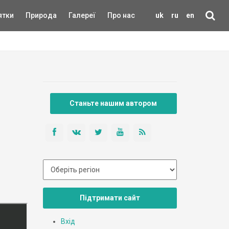
ятки
Природа
Галереї
Про нас
uk
ru
en
Станьте нашим автором
Підтримати сайт
Вхід