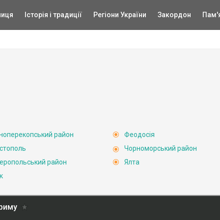
ниця
Історія і традиції
Регіони України
Закордон
Пам'
ноперекопський район
Феодосія
стополь
Чорноморський район
еропольський район
Ялта
к