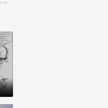
им та
ора і
є
го типу,
ей-
рний
ста:
 райони
від 2
I
і,
рукти,
 котрі