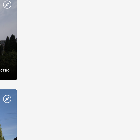
же
нство,