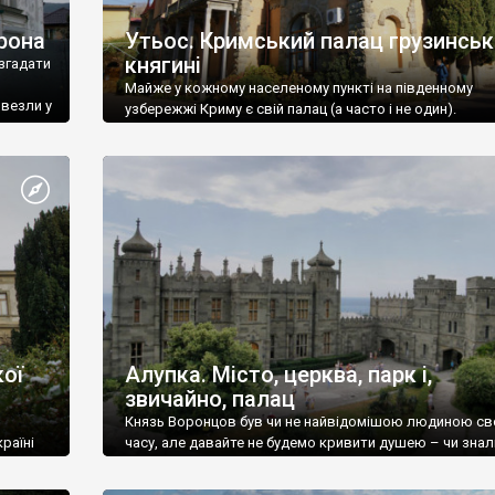
рона
Утьос. Кримський палац грузинськ
княгині
згадати
Майже у кожному населеному пункті на південному
ивезли у
узбережжі Криму є свій палац (а часто і не один).
ої
Алупка. Місто, церква, парк і,
звичайно, палац
Князь Воронцов був чи не найвідомішою людиною св
раїні
часу, але давайте не будемо кривити душею – чи знал
це прізвище до відвідин Алупки? Мабуть все таки ні.