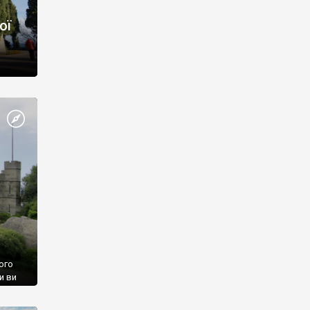
ої
ого
и ви