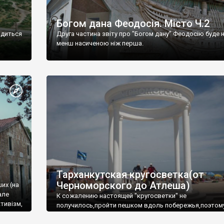
Богом дана Феодосія. Місто Ч.2
одиться
Друга частина звіту про "Богом дану" Феодосію буде 
менш насиченою ніж перша.
Тарханкутская кругосветка(от
Черноморского до Атлеша)
ших (на
але
К сожалению настоящей "кругосветки" не
тивізм,
получилось,пройти пешком вдоль побережья,поэтом
совершали радиальные вылазки из Оленевки.