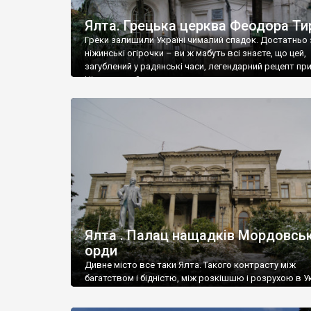
Ялта. Грецька церква Феодора Ти
Греки залишили Україні чималий спадок. Достатньо 
ніжинські огірочки – ви ж мабуть всі знаєте, що цей,
загублений у радянські часи, легендарний рецепт пр
Ніжин греки?
Ялта . Палац нащадків Мордовськ
орди
Дивне місто все таки Ялта. Такого контрасту між
багатством і бідністю, між розкішшю і розрухою в Ук
більше не знайдеш.