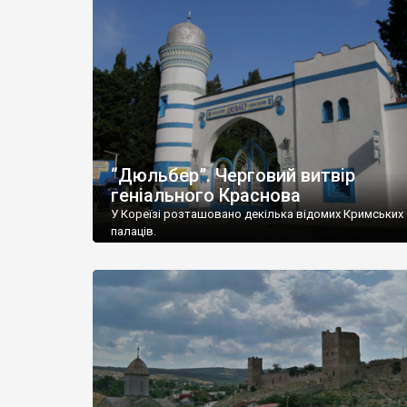
“Дюльбер”. Черговий витвір
геніального Краснова
У Кореїзі розташовано декілька відомих Кримських
палаців.