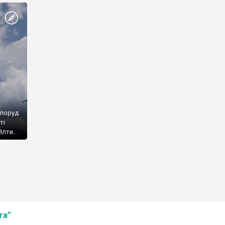
споруд
ті
Ялти.
та”