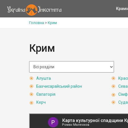
Крам
Головна
>
Крим
Крим
Алушта
Крас
Бахчисарайський район
Сева
Євпаторія
Сімф
Керч
Суда