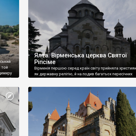
ефактів
називаються «повстяками» (postaki)…” “Вино. Крим
єкту
виробляє відмінне вино і його вдосталь: воно все ду
го».
легке біле і дуже […]
ти та
Ялта. Вірменська церква Святої
Ріпсіме
вський
 той
Вірменія першою серед країн світу прийняла христия
димиру
як державну релігію, й на подив багатьох пересічних
илю ІІ,
українців, які усіх кавказців вважають мусульманами,
 в
вірмени є відданими вірянами Христа