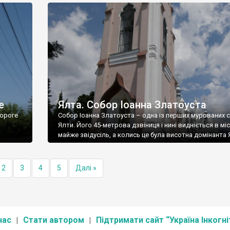
е
Ялта. Собор Іоанна Златоуста
ороге
Собор Іоанна Златоуста – одна із перших мурованих 
Ялти. Його 45-метрова дзвіниця і нині видніється в міс
майже звідусіль, а колись це була висотна домінанта 
2
3
4
5
Далі »
нас
Стати автором
Підтримати сайт “Україна Інкогні