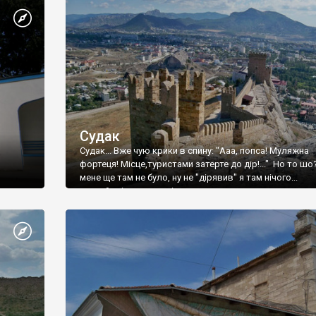
Судак
Судак... Вже чую крики в спину: "Ааа, попса! Муляжна
фортеця! Місце,туристами затерте до дір!..." Но то шо
мене ще там не було, ну не "дірявив" я там нічого...
принаймні до цього літа.