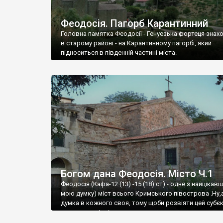
Феодосія. Пагорб Карантинний
Головна памятка Феодосії - Генуезька фортеця знах
в старому районі - на Карантинному пагорбі, який
підноситься в південній частині міста.
Богом дана Феодосія. Місто Ч.1
Феодосія (Кафа-12 (13) -15 (18) ст) - одне з найцікаві
мою думку) міст всього Кримського півострова .Ну,
думка в кожного своя, тому щоби розвіяти цей субєк
запрошую відвідати це