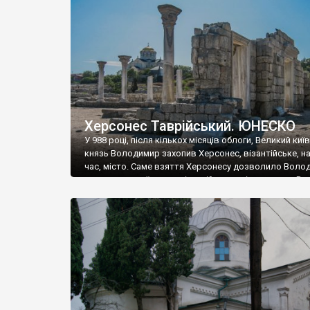
музею «Новгородський музей-заповідник» сотні арт
візантійської доби. Раритети викрадені з фондів об’
культурної спадщини ЮНЕСКО «Херсонеса Таврійсько
Офіційно – на виставку «Золото Візантії», але експер
влада в Україні вважають це лише […]
Херсонес Таврійський. ЮНЕСКО
У 988 році, після кількох місяців облоги, Великий киї
князь Володимир захопив Херсонес, візантійське, на
час, місто. Саме взяття Херсонесу дозволило Воло
диктувати свої умови візантійському імператору Вас
та одружитися з його дочкою Ганною. Цього ж року,
Херсонесі Володимир-язичник, став Василем-
християнином. А потім було Хрещення Русі. На честь
Херсонесу Таврійського названо місто […]