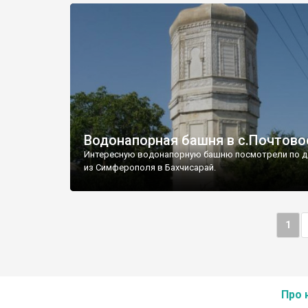
Водонапорная башня в с.Почтово
Интересную водонапорную башню посмотрели по д
из Симферополя в Бахчисарай.
1
Про 