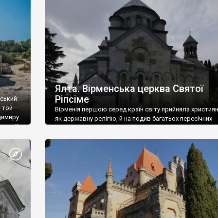
ефактів
називаються «повстяками» (postaki)…” “Вино. Крим
єкту
виробляє відмінне вино і його вдосталь: воно все ду
го».
легке біле і дуже […]
ти та
Ялта. Вірменська церква Святої
Ріпсіме
вський
 той
Вірменія першою серед країн світу прийняла христия
димиру
як державну релігію, й на подив багатьох пересічних
илю ІІ,
українців, які усіх кавказців вважають мусульманами,
 в
вірмени є відданими вірянами Христа