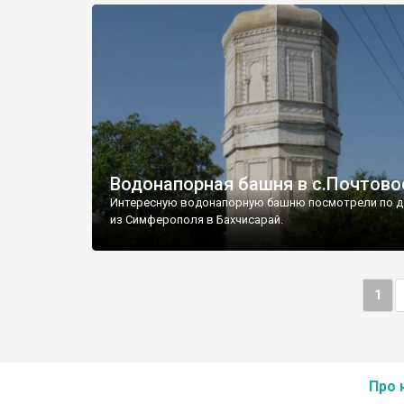
Водонапорная башня в с.Почтово
Интересную водонапорную башню посмотрели по д
из Симферополя в Бахчисарай.
1
Про 