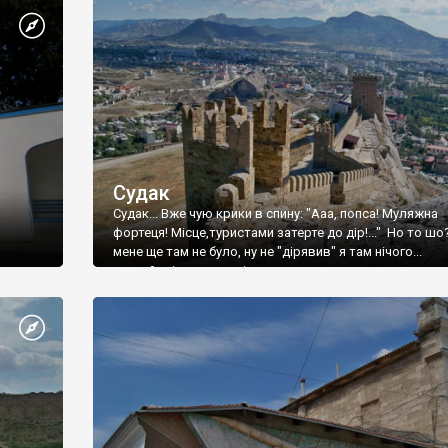
Судак
Судак... Вже чую крики в спину: "Ааа, попса! Муляжна
фортеця! Місце,туристами затерте до дір!..." Но то шо
мене ще там не було, ну не "дірявив" я там нічого...
принаймні до цього літа.