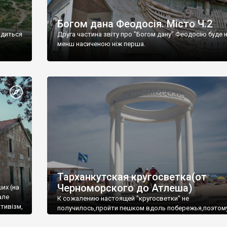
Богом дана Феодосія. Місто Ч.2
одиться
Друга частина звіту про "Богом дану" Феодосію буде 
менш насиченою ніж перша.
Тарханкутская кругосветка(от
Черноморского до Атлеша)
ших (на
але
К сожалению настоящей "кругосветки" не
тивізм,
получилось,пройти пешком вдоль побережья,поэтом
совершали радиальные вылазки из Оленевки.