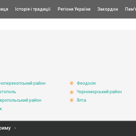
ниця
Історія і традиції
Регіони України
Закордон
Пам'
ноперекопський район
Феодосія
стополь
Чорноморський район
еропольський район
Ялта
к