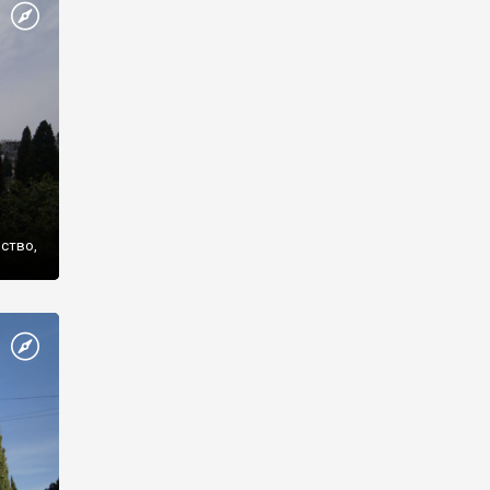
же
нство,