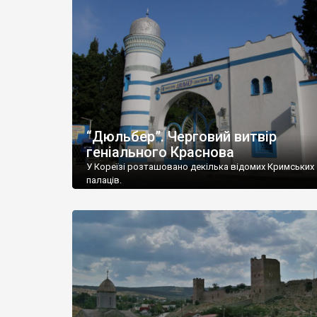
“Дюльбер”. Черговий витвір
геніального Краснова
У Кореїзі розташовано декілька відомих Кримських
палаців.