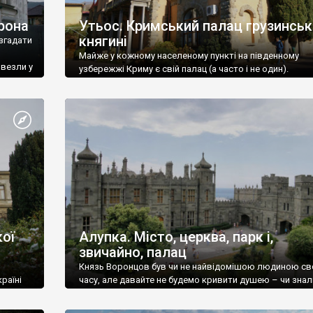
рона
Утьос. Кримський палац грузинськ
княгині
згадати
Майже у кожному населеному пункті на південному
ивезли у
узбережжі Криму є свій палац (а часто і не один).
ої
Алупка. Місто, церква, парк і,
звичайно, палац
Князь Воронцов був чи не найвідомішою людиною св
раїні
часу, але давайте не будемо кривити душею – чи знал
це прізвище до відвідин Алупки? Мабуть все таки ні.