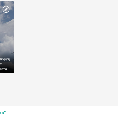
споруд
ті
Ялти.
та”