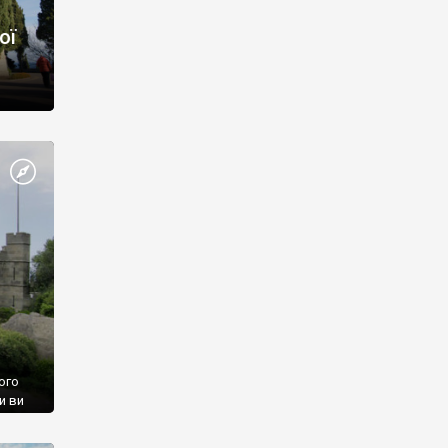
ої
ого
и ви