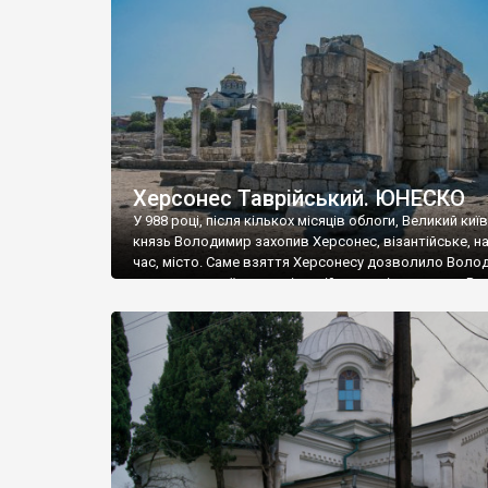
музею «Новгородський музей-заповідник» сотні арт
візантійської доби. Раритети викрадені з фондів об’
культурної спадщини ЮНЕСКО «Херсонеса Таврійсько
Офіційно – на виставку «Золото Візантії», але експер
влада в Україні вважають це лише […]
Херсонес Таврійський. ЮНЕСКО
У 988 році, після кількох місяців облоги, Великий киї
князь Володимир захопив Херсонес, візантійське, на
час, місто. Саме взяття Херсонесу дозволило Воло
диктувати свої умови візантійському імператору Вас
та одружитися з його дочкою Ганною. Цього ж року,
Херсонесі Володимир-язичник, став Василем-
християнином. А потім було Хрещення Русі. На честь
Херсонесу Таврійського названо місто […]