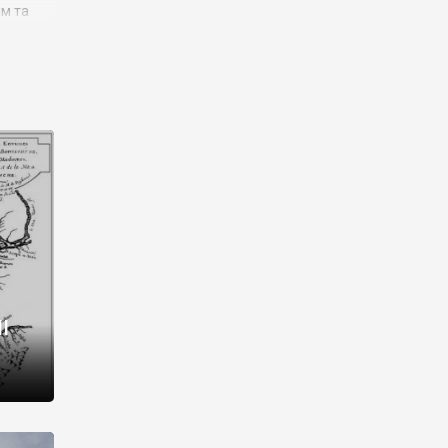
им та
ора і
є
го типу,
ей-
рний
ста:
 райони
від 2
I
і,
рукти,
 котрі