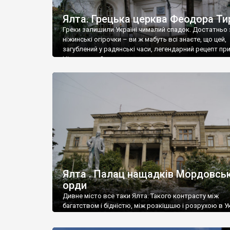
Ялта. Грецька церква Феодора Ти
Греки залишили Україні чималий спадок. Достатньо 
ніжинські огірочки – ви ж мабуть всі знаєте, що цей,
загублений у радянські часи, легендарний рецепт пр
Ніжин греки?
Ялта . Палац нащадків Мордовськ
орди
Дивне місто все таки Ялта. Такого контрасту між
багатством і бідністю, між розкішшю і розрухою в Ук
більше не знайдеш.