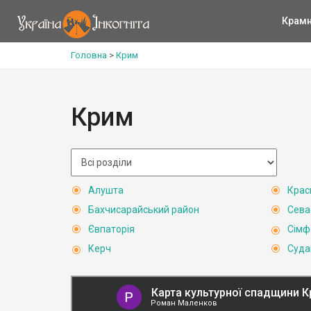
Крам
Головна
>
Крим
Крим
Алушта
Крас
Бахчисарайський район
Сева
Євпаторія
Сімф
Керч
Суда