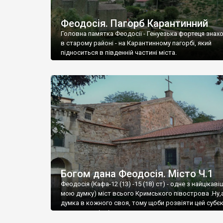
Феодосія. Пагорб Карантинний
Головна памятка Феодосії - Генуезька фортеця знах
в старому районі - на Карантинному пагорбі, який
підноситься в південній частині міста.
Богом дана Феодосія. Місто Ч.1
Феодосія (Кафа-12 (13) -15 (18) ст) - одне з найцікаві
мою думку) міст всього Кримського півострова .Ну,
думка в кожного своя, тому щоби розвіяти цей субєк
запрошую відвідати це