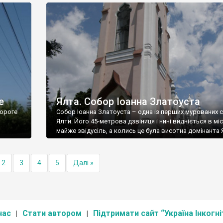
е
Ялта. Собор Іоанна Златоуста
ороге
Собор Іоанна Златоуста – одна із перших мурованих 
Ялти. Його 45-метрова дзвіниця і нині видніється в міс
майже звідусіль, а колись це була висотна домінанта 
2
3
4
5
Далі »
нас
Стати автором
Підтримати сайт “Україна Інкогні