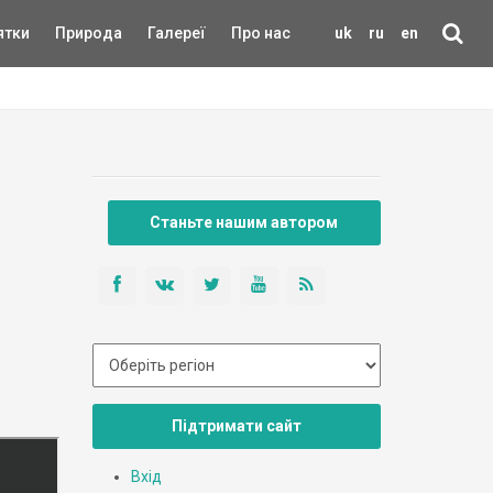
ятки
Природа
Галереї
Про нас
uk
ru
en
Станьте нашим автором
Підтримати сайт
Вхід