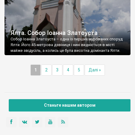
Ялта. Собор Іоанна Златоуста
Собор Іоанна Златоуста – одна із перших мурованих споруд
Ялти. Його 45-метрова дзвіниця і нині видніється в місті
майже звідусіль, а колись це була висотна домінанта Ялти.
1
2
3
4
5
Далі »
Станьте нашим автором