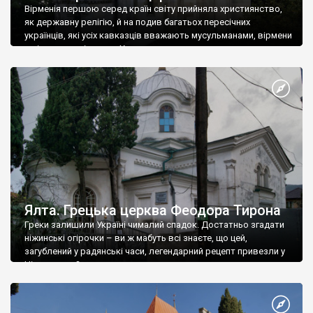
Вірменія першою серед країн світу прийняла християнство,
як державну релігію, й на подив багатьох пересічних
українців, які усіх кавказців вважають мусульманами, вірмени
є відданими вірянами Христа
Ялта. Грецька церква Феодора Тирона
Греки залишили Україні чималий спадок. Достатньо згадати
ніжинські огірочки – ви ж мабуть всі знаєте, що цей,
загублений у радянські часи, легендарний рецепт привезли у
Ніжин греки?