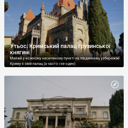
Утьос. Кримський палац грузинської
княгині
Майже у кожному населеному пункті на південному узбережжі
Криму є свій палац (а часто і не один).