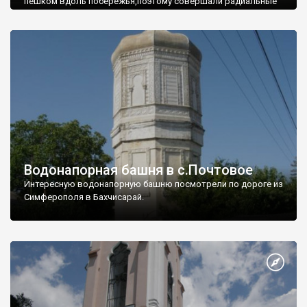
пешком вдоль побережья,поэтому совершали радиальные
вылазки из Оленевки.
Водонапорная башня в с.Почтовое
Интересную водонапорную башню посмотрели по дороге из
Симферополя в Бахчисарай.