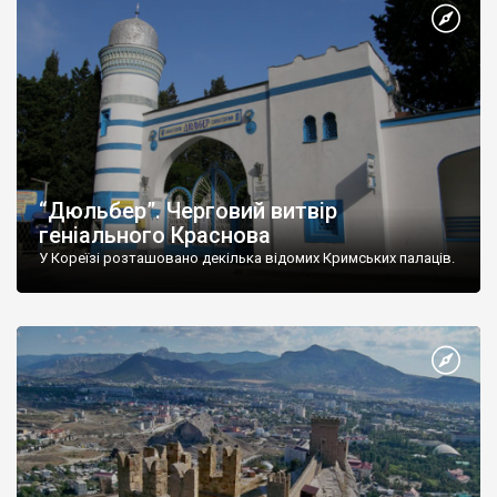
“Дюльбер”. Черговий витвір
геніального Краснова
У Кореїзі розташовано декілька відомих Кримських палаців.