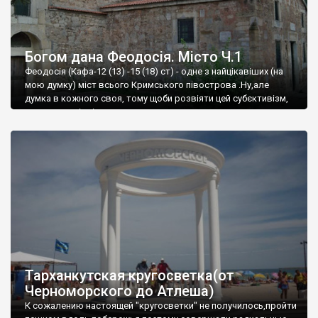
Богом дана Феодосія. Місто Ч.1
Феодосія (Кафа-12 (13) -15 (18) ст) - одне з найцікавіших (на
мою думку) міст всього Кримського півострова .Ну,але
думка в кожного своя, тому щоби розвіяти цей субєктивізм,
запрошую відвідати це
Тарханкутская кругосветка(от
Черноморского до Атлеша)
К сожалению настоящей "кругосветки" не получилось,пройти