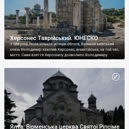
Херсонес Таврійський. ЮНЕСКО
У 988 році, після кількох місяців облоги, Великий київський
князь Володимир захопив Херсонес, візантійське, на той час,
місто. Саме взяття Херсонесу дозволило Володимиру
диктувати свої умови візантійському імператору Василю ІІ, та
одружитися з його дочкою Ганною. Цього ж року, в
Херсонесі Володимир-язичник, став Василем-християнином.
А потім було Хрещення Русі. На честь Херсонесу Таврійського
названо місто […]
Ялта. Вірменська церква Святої Ріпсіме