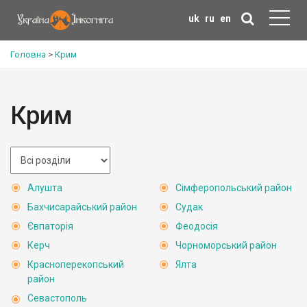
uk
ru
en
Головна
>
Крим
Крим
Алушта
Сімферопольський район
Бахчисарайський район
Судак
Євпаторія
Феодосія
Керч
Чорноморський район
Красноперекопський
Ялта
район
Севастополь