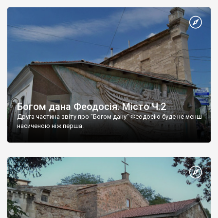
Богом дана Феодосія. Місто Ч.2
Друга частина звіту про "Богом дану" Феодосію буде не менш
насиченою ніж перша.