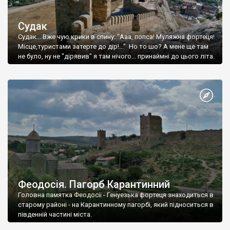
Судак
Судак... Вже чую крики в спину: "Ааа, попса! Муляжна фортеця!
Місце,туристами затерте до дір!..." Но то шо? А мене ще там
не було, ну не "дірявив" я там нічого... принаймні до цього літа.
Феодосія. Пагорб Карантинний
Головна памятка Феодосії - Генуезька фортеця знаходиться в
старому районі - на Карантинному пагорбі, який підноситься в
південній частині міста.