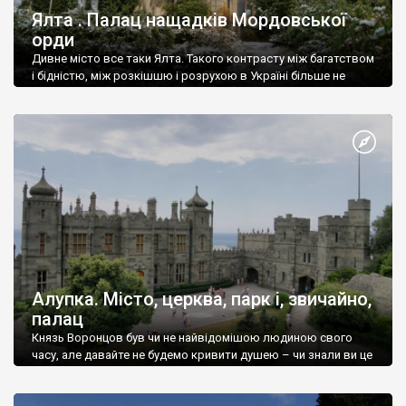
Ялта . Палац нащадків Мордовської
орди
Дивне місто все таки Ялта. Такого контрасту між багатством
і бідністю, між розкішшю і розрухою в Україні більше не
знайдеш.
Алупка. Місто, церква, парк і, звичайно,
палац
Князь Воронцов був чи не найвідомішою людиною свого
часу, але давайте не будемо кривити душею – чи знали ви це
прізвище до відвідин Алупки? Мабуть все таки ні.