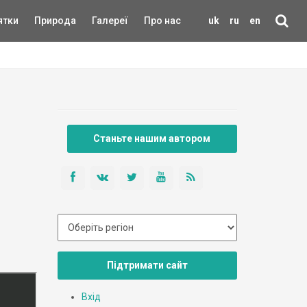
ятки
Природа
Галереї
Про нас
uk
ru
en
Станьте нашим автором
Підтримати сайт
Вхід