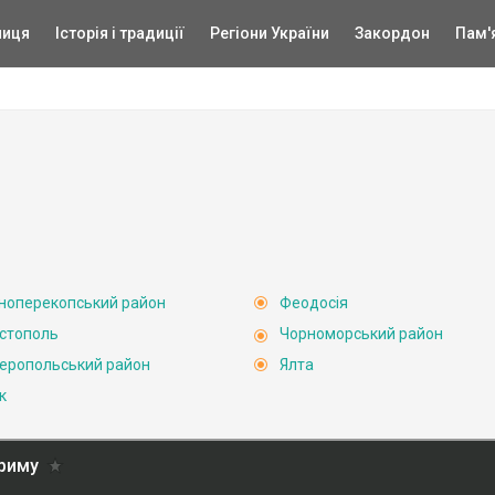
ниця
Історія і традиції
Регіони України
Закордон
Пам'
ноперекопський район
Феодосія
стополь
Чорноморський район
еропольський район
Ялта
к