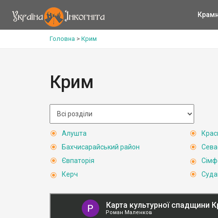
Крам
Головна
>
Крим
Крим
Алушта
Крас
Бахчисарайський район
Сева
Євпаторія
Сімф
Керч
Суда