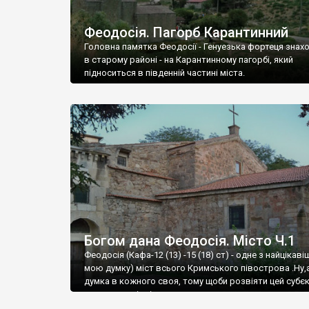
Феодосія. Пагорб Карантинний
Головна памятка Феодосії - Генуезька фортеця знах
в старому районі - на Карантинному пагорбі, який
підноситься в південній частині міста.
Богом дана Феодосія. Місто Ч.1
Феодосія (Кафа-12 (13) -15 (18) ст) - одне з найцікаві
мою думку) міст всього Кримського півострова .Ну,
думка в кожного своя, тому щоби розвіяти цей субєк
запрошую відвідати це