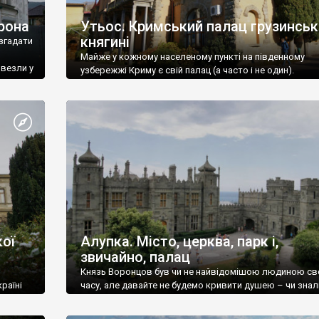
рона
Утьос. Кримський палац грузинськ
княгині
згадати
Майже у кожному населеному пункті на південному
ивезли у
узбережжі Криму є свій палац (а часто і не один).
ої
Алупка. Місто, церква, парк і,
звичайно, палац
Князь Воронцов був чи не найвідомішою людиною св
раїні
часу, але давайте не будемо кривити душею – чи знал
це прізвище до відвідин Алупки? Мабуть все таки ні.