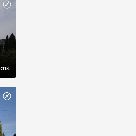
же
нство,