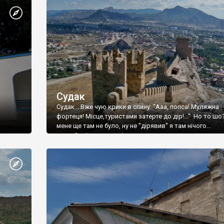
Судак
Судак... Вже чую крики в спину: "Ааа, попса! Муляжна
фортеця! Місце,туристами затерте до дір!..." Но то шо
мене ще там не було, ну не "дірявив" я там нічого...
принаймні до цього літа.