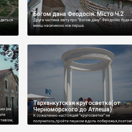
Богом дана Феодосія. Місто Ч.2
одиться
Друга частина звіту про "Богом дану" Феодосію буде 
менш насиченою ніж перша.
Тарханкутская кругосветка(от
Черноморского до Атлеша)
ших (на
але
К сожалению настоящей "кругосветки" не
тивізм,
получилось,пройти пешком вдоль побережья,поэтом
совершали радиальные вылазки из Оленевки.