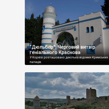
“Дюльбер”. Черговий витвір
геніального Краснова
У Кореїзі розташовано декілька відомих Кримських
палаців.