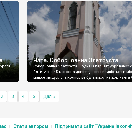
е
Ялта. Собор Іоанна Златоуста
ороге
Собор Іоанна Златоуста – одна із перших мурованих 
Ялти. Його 45-метрова дзвіниця і нині видніється в міс
майже звідусіль, а колись це була висотна домінанта 
2
3
4
5
Далі »
нас
Стати автором
Підтримати сайт “Україна Інкогні