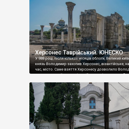
музею «Новгородський музей-заповідник» сотні арт
візантійської доби. Раритети викрадені з фондів об’
культурної спадщини ЮНЕСКО «Херсонеса Таврійсько
Офіційно – на виставку «Золото Візантії», але експер
влада в Україні вважають це лише […]
Херсонес Таврійський. ЮНЕСКО
У 988 році, після кількох місяців облоги, Великий киї
князь Володимир захопив Херсонес, візантійське, на
час, місто. Саме взяття Херсонесу дозволило Воло
диктувати свої умови візантійському імператору Вас
та одружитися з його дочкою Ганною. Цього ж року,
Херсонесі Володимир-язичник, став Василем-
християнином. А потім було Хрещення Русі. На честь
Херсонесу Таврійського названо місто […]