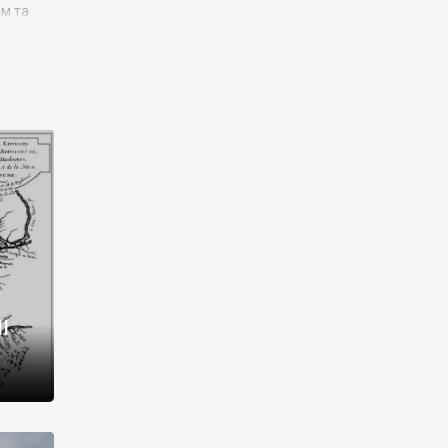
им та
ора і
є
го типу,
ей-
рний
ста:
 райони
від 2
I
і,
рукти,
 котрі