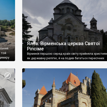
ефактів
називаються «повстяками» (postaki)…” “Вино. Крим
єкту
виробляє відмінне вино і його вдосталь: воно все ду
го».
легке біле і дуже […]
ти та
Ялта. Вірменська церква Святої
Ріпсіме
вський
 той
Вірменія першою серед країн світу прийняла христия
димиру
як державну релігію, й на подив багатьох пересічних
илю ІІ,
українців, які усіх кавказців вважають мусульманами,
 в
вірмени є відданими вірянами Христа