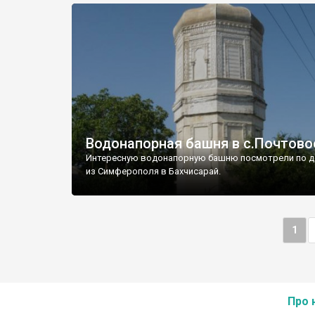
Водонапорная башня в с.Почтово
Интересную водонапорную башню посмотрели по д
из Симферополя в Бахчисарай.
1
Про 