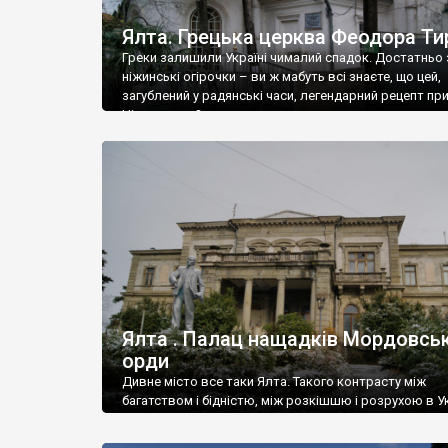
Ялта. Грецька церква Феодора Ти
Греки залишили Україні чималий спадок. Достатньо 
ніжинські огірочки – ви ж мабуть всі знаєте, що цей,
загублений у радянські часи, легендарний рецепт пр
Ніжин греки?
Ялта . Палац нащадків Мордовськ
орди
Дивне місто все таки Ялта. Такого контрасту між
багатством і бідністю, між розкішшю і розрухою в Ук
більше не знайдеш.