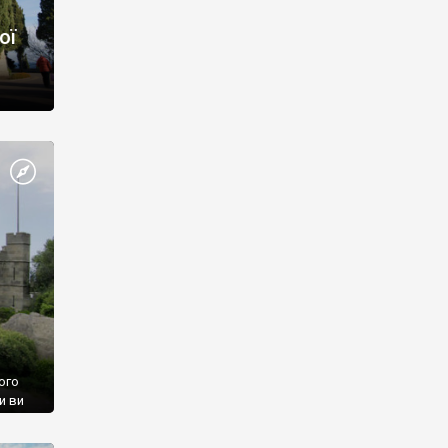
ої
ого
и ви