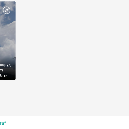
споруд
ті
Ялти.
та”