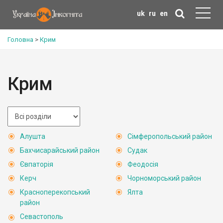
uk
ru
en
Головна
>
Крим
Крим
Алушта
Сімферопольський район
Бахчисарайський район
Судак
Євпаторія
Феодосія
Керч
Чорноморський район
Красноперекопський
Ялта
район
Севастополь