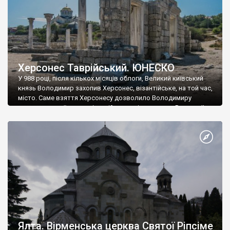
Херсонес Таврійський. ЮНЕСКО
У 988 році, після кількох місяців облоги, Великий київський
князь Володимир захопив Херсонес, візантійське, на той час,
місто. Саме взяття Херсонесу дозволило Володимиру
диктувати свої умови візантійському імператору Василю ІІ, та
одружитися з його дочкою Ганною. Цього ж року, в
Херсонесі Володимир-язичник, став Василем-християнином.
А потім було Хрещення Русі. На честь Херсонесу Таврійського
названо місто […]
Ялта. Вірменська церква Святої Ріпсіме