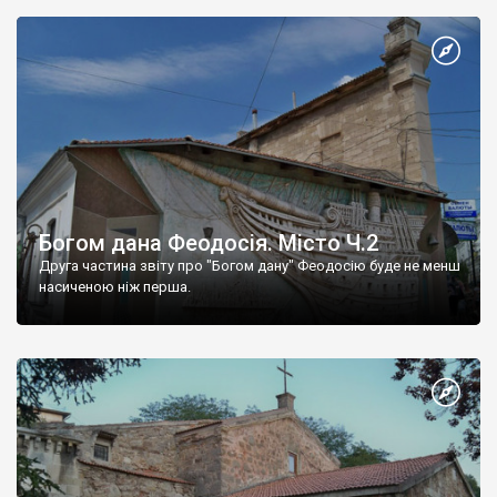
Богом дана Феодосія. Місто Ч.2
Друга частина звіту про "Богом дану" Феодосію буде не менш
насиченою ніж перша.