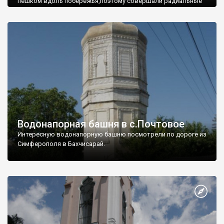
пешком вдоль побережья,поэтому совершали радиальные
вылазки из Оленевки.
Водонапорная башня в с.Почтовое
Интересную водонапорную башню посмотрели по дороге из
Симферополя в Бахчисарай.