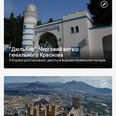
“Дюльбер”. Черговий витвір
геніального Краснова
У Кореїзі розташовано декілька відомих Кримських палаців.