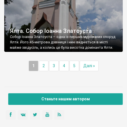
Ялта. Собор Іоанна Златоуста
Собор Іоанна Златоуста – одна із перших мурованих споруд
Ялти. Його 45-метрова дзвіниця і нині видніється в місті
майже звідусіль, а колись це була висотна домінанта Ялти.
1
2
3
4
5
Далі »
Станьте нашим автором