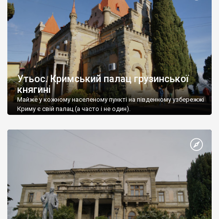
Утьос. Кримський палац грузинської
княгині
Майже у кожному населеному пункті на південному узбережжі
Криму є свій палац (а часто і не один).