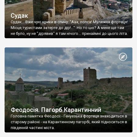
Судак
Судак... Вже чую крики в спину: "Ааа, попса! Муляжна фортеця!
Місце,туристами затерте до дір!..." Но то шо? А мене ще там
не було, ну не "дірявив" я там нічого... принаймні до цього літа.
Феодосія. Пагорб Карантинний
Головна памятка Феодосії - Генуезька фортеця знаходиться в
старому районі - на Карантинному пагорбі, який підноситься в
південній частині міста.