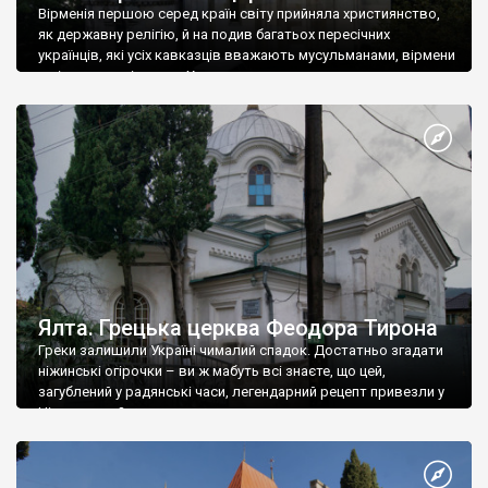
Вірменія першою серед країн світу прийняла християнство,
як державну релігію, й на подив багатьох пересічних
українців, які усіх кавказців вважають мусульманами, вірмени
є відданими вірянами Христа
Ялта. Грецька церква Феодора Тирона
Греки залишили Україні чималий спадок. Достатньо згадати
ніжинські огірочки – ви ж мабуть всі знаєте, що цей,
загублений у радянські часи, легендарний рецепт привезли у
Ніжин греки?