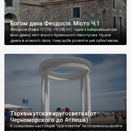
Богом дана Феодосія. Місто Ч.1
Феодосія (Кафа-12 (13) -15 (18) ст) - одне з найцікавіших (на
мою думку) міст всього Кримського півострова .Ну,але
думка в кожного своя, тому щоби розвіяти цей субєктивізм,
запрошую відвідати це
Тарханкутская кругосветка(от
Черноморского до Атлеша)
К сожалению настоящей "кругосветки" не получилось,пройти