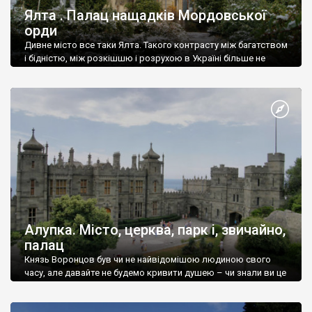
Ялта . Палац нащадків Мордовської
орди
Дивне місто все таки Ялта. Такого контрасту між багатством
і бідністю, між розкішшю і розрухою в Україні більше не
знайдеш.
Алупка. Місто, церква, парк і, звичайно,
палац
Князь Воронцов був чи не найвідомішою людиною свого
часу, але давайте не будемо кривити душею – чи знали ви це
прізвище до відвідин Алупки? Мабуть все таки ні.