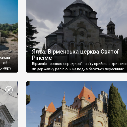
ефактів
називаються «повстяками» (postaki)…” “Вино. Крим
єкту
виробляє відмінне вино і його вдосталь: воно все ду
го».
легке біле і дуже […]
ти та
Ялта. Вірменська церква Святої
Ріпсіме
вський
 той
Вірменія першою серед країн світу прийняла христия
димиру
як державну релігію, й на подив багатьох пересічних
илю ІІ,
українців, які усіх кавказців вважають мусульманами,
 в
вірмени є відданими вірянами Христа