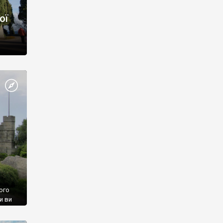
ої
ого
и ви