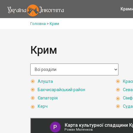
Крам
Головна
>
Крим
Крим
Алушта
Крас
Бахчисарайський район
Сева
Євпаторія
Сімф
Керч
Суда