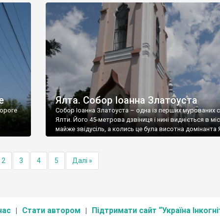
е
Ялта. Собор Іоанна Златоуста
ороге
Собор Іоанна Златоуста – одна із перших мурованих 
Ялти. Його 45-метрова дзвіниця і нині видніється в міс
майже звідусіль, а колись це була висотна домінанта 
2
3
4
5
Далі »
нас
Стати автором
Підтримати сайт “Україна Інкогні