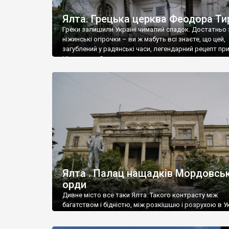
Ялта. Грецька церква Феодора Ти
Греки залишили Україні чималий спадок. Достатньо 
ніжинські огірочки – ви ж мабуть всі знаєте, що цей,
загублений у радянські часи, легендарний рецепт пр
Ніжин греки?
Ялта . Палац нащадків Мордовськ
орди
Дивне місто все таки Ялта. Такого контрасту між
багатством і бідністю, між розкішшю і розрухою в Ук
більше не знайдеш.