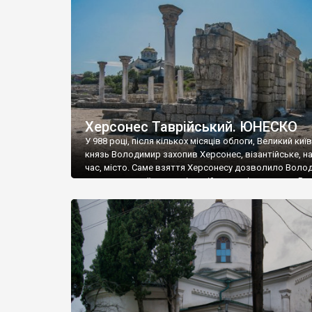
музею «Новгородський музей-заповідник» сотні арт
візантійської доби. Раритети викрадені з фондів об’
культурної спадщини ЮНЕСКО «Херсонеса Таврійсько
Офіційно – на виставку «Золото Візантії», але експер
влада в Україні вважають це лише […]
Херсонес Таврійський. ЮНЕСКО
У 988 році, після кількох місяців облоги, Великий киї
князь Володимир захопив Херсонес, візантійське, на
час, місто. Саме взяття Херсонесу дозволило Воло
диктувати свої умови візантійському імператору Вас
та одружитися з його дочкою Ганною. Цього ж року,
Херсонесі Володимир-язичник, став Василем-
християнином. А потім було Хрещення Русі. На честь
Херсонесу Таврійського названо місто […]