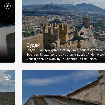
Судак
Судак... Вже чую крики в спину: "Ааа, попса! Муляжна
фортеця! Місце,туристами затерте до дір!..." Но то шо
мене ще там не було, ну не "дірявив" я там нічого...
принаймні до цього літа.