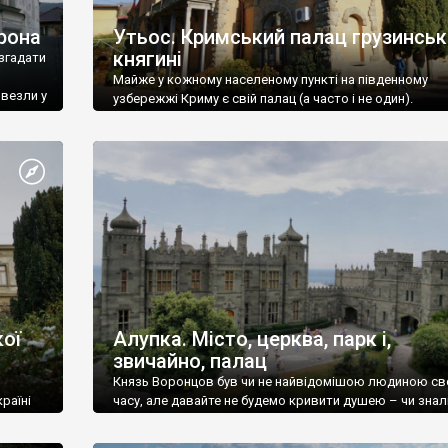
рона
Утьос. Кримський палац грузинськ
княгині
згадати
Майже у кожному населеному пункті на південному
ивезли у
узбережжі Криму є свій палац (а часто і не один).
ої
Алупка. Місто, церква, парк і,
звичайно, палац
Князь Воронцов був чи не найвідомішою людиною св
раїні
часу, але давайте не будемо кривити душею – чи знал
це прізвище до відвідин Алупки? Мабуть все таки ні.