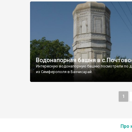
Водонапорная башня в с.Почтово
Интересную водонапорную башню посмотрели по д
из Симферополя в Бахчисарай.
1
Про 