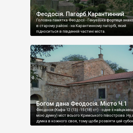
Феодосія. Пагорб Карантинний
Головна памятка Феодосії - Генуезька фортеця знах
в старому районі - на Карантинному пагорбі, який
підноситься в південній частині міста.
Богом дана Феодосія. Місто Ч.1
Феодосія (Кафа-12 (13) -15 (18) ст) - одне з найцікаві
мою думку) міст всього Кримського півострова .Ну,
думка в кожного своя, тому щоби розвіяти цей субєк
запрошую відвідати це