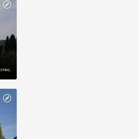
же
нство,