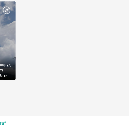
споруд
ті
Ялти.
та”