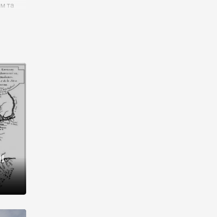
им та
ора і
є
го типу,
ей-
рний
ста:
 райони
від 2
I
і,
рукти,
 котрі