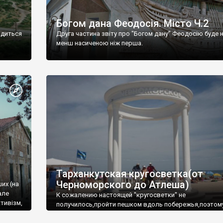
Богом дана Феодосія. Місто Ч.2
одиться
Друга частина звіту про "Богом дану" Феодосію буде 
менш насиченою ніж перша.
Тарханкутская кругосветка(от
Черноморского до Атлеша)
ших (на
але
К сожалению настоящей "кругосветки" не
тивізм,
получилось,пройти пешком вдоль побережья,поэтом
совершали радиальные вылазки из Оленевки.