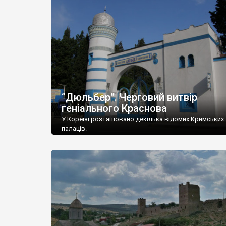
“Дюльбер”. Черговий витвір
геніального Краснова
У Кореїзі розташовано декілька відомих Кримських
палаців.