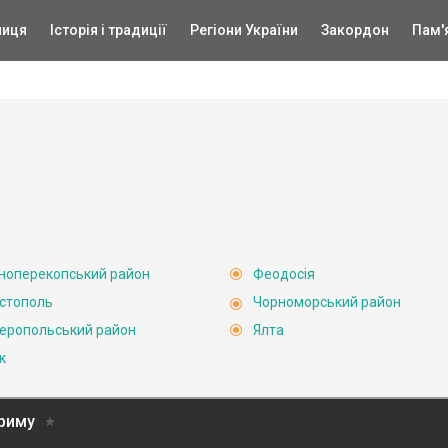
ниця
Історія і традиції
Регіони України
Закордон
Пам'
ноперекопський район
Феодосія
стополь
Чорноморський район
еропольський район
Ялта
к