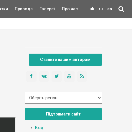
ятки
Природа
Галереї
Про нас
uk
ru
en
Станьте нашим автором
Підтримати сайт
Вхід