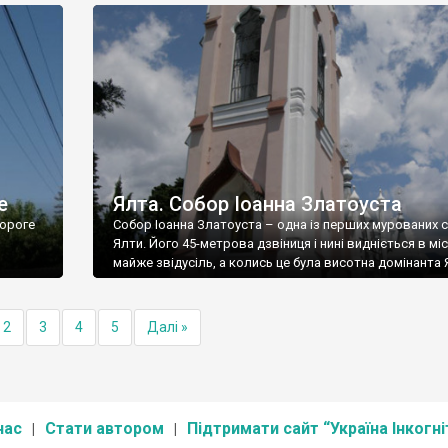
е
Ялта. Собор Іоанна Златоуста
ороге
Собор Іоанна Златоуста – одна із перших мурованих 
Ялти. Його 45-метрова дзвіниця і нині видніється в міс
майже звідусіль, а колись це була висотна домінанта 
2
3
4
5
Далі »
нас
Стати автором
Підтримати сайт “Україна Інкогні