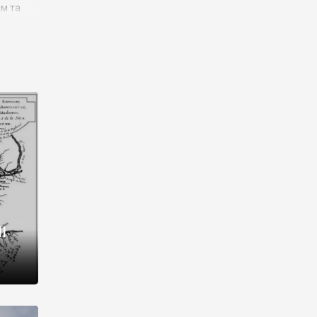
им та
ора і
є
го типу,
ей-
рний
ста:
 райони
від 2
I
і,
рукти,
 котрі