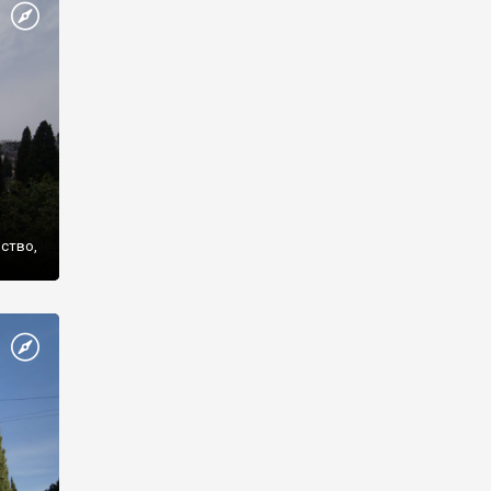
же
нство,