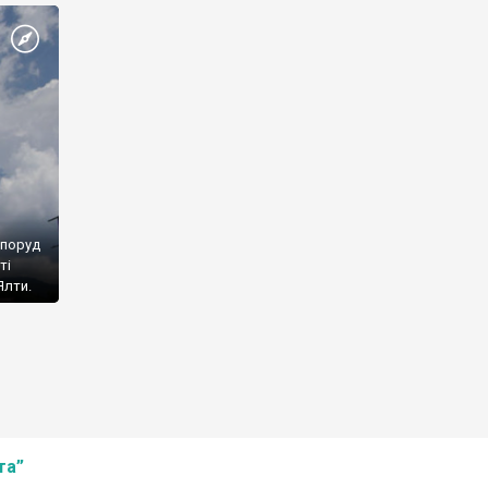
споруд
ті
Ялти.
та”