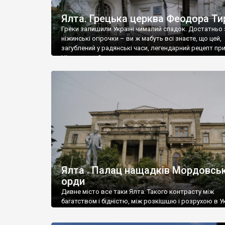
Ялта. Грецька церква Феодора Ти
Греки залишили Україні чималий спадок. Достатньо 
ніжинські огірочки – ви ж мабуть всі знаєте, що цей,
загублений у радянські часи, легендарний рецепт пр
Ніжин греки?
Ялта . Палац нащадків Мордовськ
орди
Дивне місто все таки Ялта. Такого контрасту між
багатством і бідністю, між розкішшю і розрухою в Ук
більше не знайдеш.