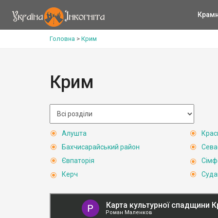
Крам
Головна
>
Крим
Крим
Алушта
Крас
Бахчисарайський район
Сева
Євпаторія
Сімф
Керч
Суда