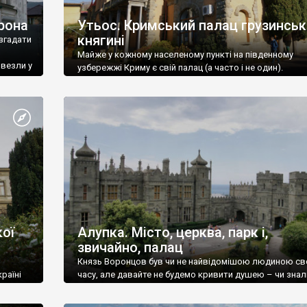
рона
Утьос. Кримський палац грузинськ
княгині
згадати
Майже у кожному населеному пункті на південному
ивезли у
узбережжі Криму є свій палац (а часто і не один).
ої
Алупка. Місто, церква, парк і,
звичайно, палац
Князь Воронцов був чи не найвідомішою людиною св
раїні
часу, але давайте не будемо кривити душею – чи знал
це прізвище до відвідин Алупки? Мабуть все таки ні.