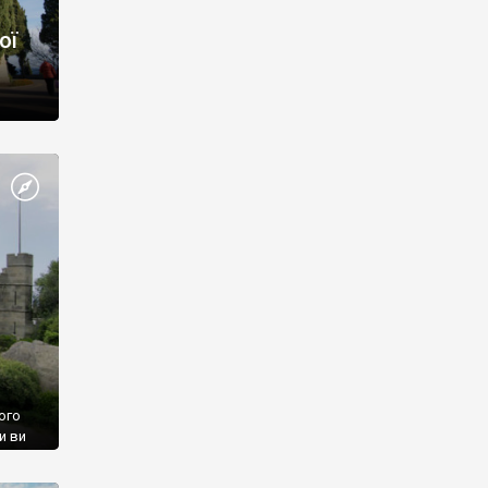
ої
ого
и ви