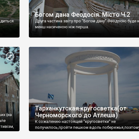
Богом дана Феодосія. Місто Ч.2
одиться
Друга частина звіту про "Богом дану" Феодосію буде 
менш насиченою ніж перша.
Тарханкутская кругосветка(от
Черноморского до Атлеша)
ших (на
але
К сожалению настоящей "кругосветки" не
тивізм,
получилось,пройти пешком вдоль побережья,поэтом
совершали радиальные вылазки из Оленевки.