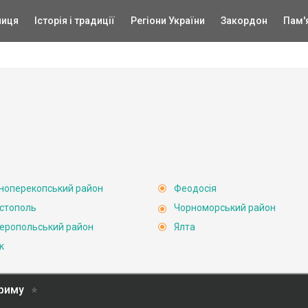
ниця
Історія і традиції
Регіони України
Закордон
Пам'
ноперекопський район
Феодосія
стополь
Чорноморський район
еропольський район
Ялта
к