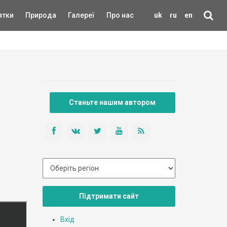
ятки
Природа
Галереї
Про нас
uk
ru
en
Станьте нашим автором
Підтримати сайт
Вхід