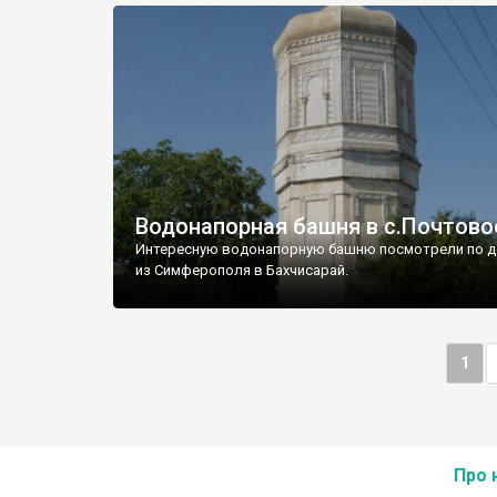
Водонапорная башня в с.Почтово
Интересную водонапорную башню посмотрели по д
из Симферополя в Бахчисарай.
1
Про 