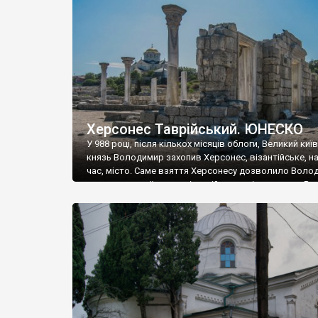
музею «Новгородський музей-заповідник» сотні арт
візантійської доби. Раритети викрадені з фондів об’
культурної спадщини ЮНЕСКО «Херсонеса Таврійсько
Офіційно – на виставку «Золото Візантії», але експер
влада в Україні вважають це лише […]
Херсонес Таврійський. ЮНЕСКО
У 988 році, після кількох місяців облоги, Великий киї
князь Володимир захопив Херсонес, візантійське, на
час, місто. Саме взяття Херсонесу дозволило Воло
диктувати свої умови візантійському імператору Вас
та одружитися з його дочкою Ганною. Цього ж року,
Херсонесі Володимир-язичник, став Василем-
християнином. А потім було Хрещення Русі. На честь
Херсонесу Таврійського названо місто […]