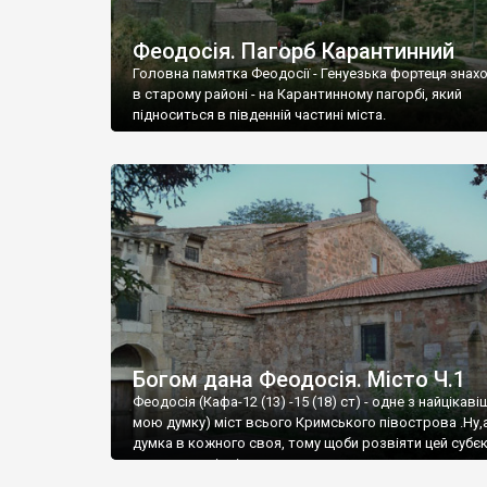
Феодосія. Пагорб Карантинний
Головна памятка Феодосії - Генуезька фортеця знах
в старому районі - на Карантинному пагорбі, який
підноситься в південній частині міста.
Богом дана Феодосія. Місто Ч.1
Феодосія (Кафа-12 (13) -15 (18) ст) - одне з найцікаві
мою думку) міст всього Кримського півострова .Ну,
думка в кожного своя, тому щоби розвіяти цей субєк
запрошую відвідати це