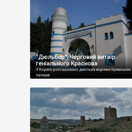
“Дюльбер”. Черговий витвір
геніального Краснова
У Кореїзі розташовано декілька відомих Кримських
палаців.