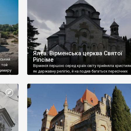
ефактів
називаються «повстяками» (postaki)…” “Вино. Крим
єкту
виробляє відмінне вино і його вдосталь: воно все ду
го».
легке біле і дуже […]
ти та
Ялта. Вірменська церква Святої
Ріпсіме
вський
 той
Вірменія першою серед країн світу прийняла христия
димиру
як державну релігію, й на подив багатьох пересічних
илю ІІ,
українців, які усіх кавказців вважають мусульманами,
 в
вірмени є відданими вірянами Христа