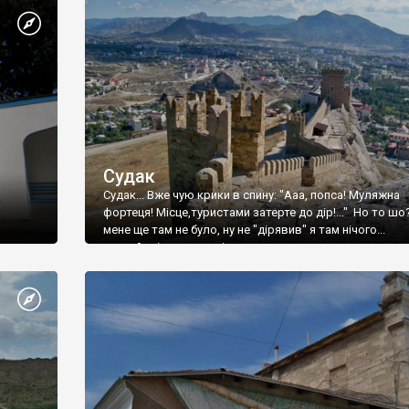
Судак
Судак... Вже чую крики в спину: "Ааа, попса! Муляжна
фортеця! Місце,туристами затерте до дір!..." Но то шо
мене ще там не було, ну не "дірявив" я там нічого...
принаймні до цього літа.