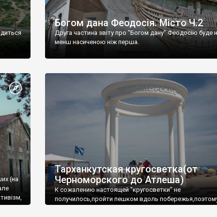
Богом дана Феодосія. Місто Ч.2
одиться
Друга частина звіту про "Богом дану" Феодосію буде 
менш насиченою ніж перша.
Тарханкутская кругосветка(от
Черноморского до Атлеша)
ших (на
але
К сожалению настоящей "кругосветки" не
тивізм,
получилось,пройти пешком вдоль побережья,поэтом
совершали радиальные вылазки из Оленевки.