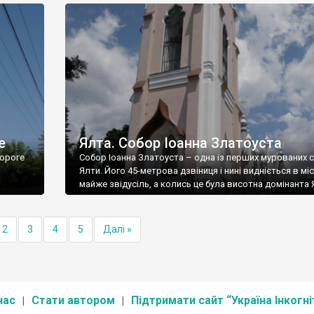
е
Ялта. Собор Іоанна Златоуста
ороге
Собор Іоанна Златоуста – одна із перших мурованих 
Ялти. Його 45-метрова дзвіниця і нині видніється в міс
майже звідусіль, а колись це була висотна домінанта 
2
3
4
5
Далі »
нас
Стати автором
Підтримати сайт “Україна Інкогні