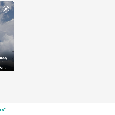
споруд
ті
Ялти.
та”