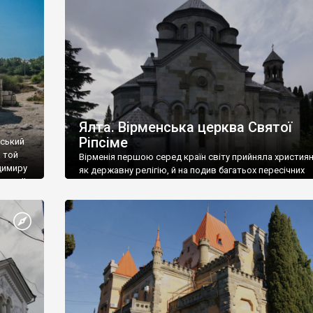
ефактів
називаються «повстяками» (postaki)…” “Вино. Крим
єкту
виробляє відмінне вино і його вдосталь: воно все ду
го».
легке біле і дуже […]
ти та
Ялта. Вірменська церква Святої
Ріпсіме
вський
 той
Вірменія першою серед країн світу прийняла христия
димиру
як державну релігію, й на подив багатьох пересічних
илю ІІ,
українців, які усіх кавказців вважають мусульманами,
 в
вірмени є відданими вірянами Христа