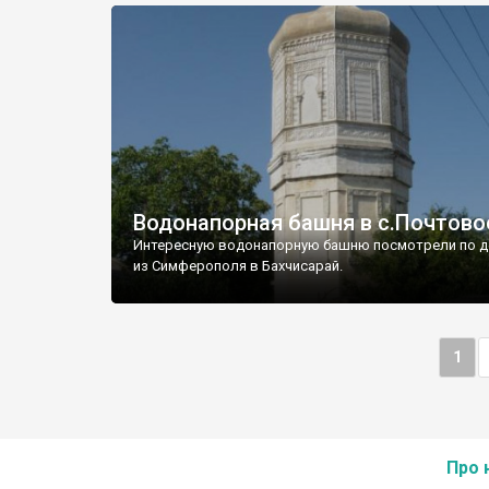
Водонапорная башня в с.Почтово
Интересную водонапорную башню посмотрели по д
из Симферополя в Бахчисарай.
1
Про 