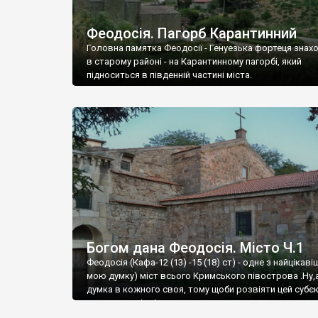
Феодосія. Пагорб Карантинний
Головна памятка Феодосії - Генуезька фортеця знах
в старому районі - на Карантинному пагорбі, який
підноситься в південній частині міста.
Богом дана Феодосія. Місто Ч.1
Феодосія (Кафа-12 (13) -15 (18) ст) - одне з найцікаві
мою думку) міст всього Кримського півострова .Ну,
думка в кожного своя, тому щоби розвіяти цей субєк
запрошую відвідати це