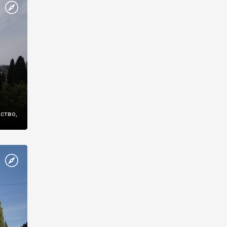
же
нство,