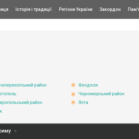
ниця
Історія і традиції
Регіони України
Закордон
Пам'
ноперекопський район
Феодосія
стополь
Чорноморський район
еропольський район
Ялта
к