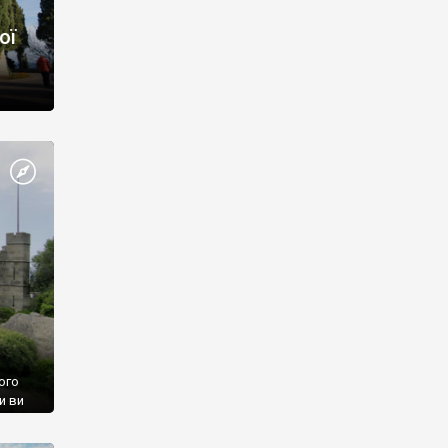
ої
ого
и ви