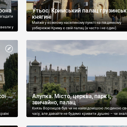
рона
Утьос. Кримський палац грузинськ
княгині
згадати
Майже у кожному населеному пункті на південному
ивезли у
узбережжі Криму є свій палац (а часто і не один).
ої
Алупка. Місто, церква, парк і,
звичайно, палац
Князь Воронцов був чи не найвідомішою людиною св
раїні
часу, але давайте не будемо кривити душею – чи знал
це прізвище до відвідин Алупки? Мабуть все таки ні.