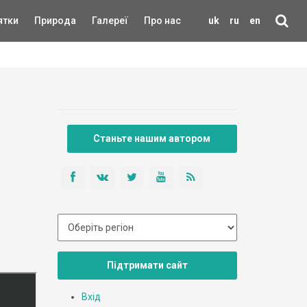
ятки
Природа
Галереї
Про нас
uk
ru
en
Станьте нашим автором
Підтримати сайт
Вхід