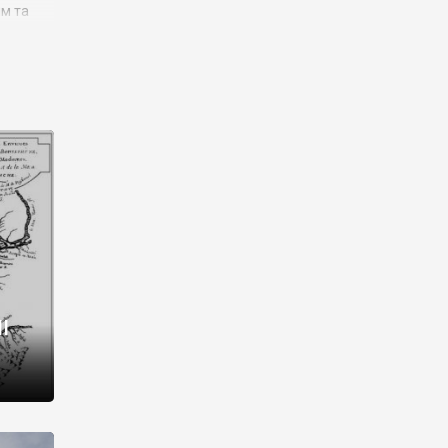
им та
ора і
є
го типу,
ей-
рний
ста:
 райони
від 2
I
і,
рукти,
 котрі