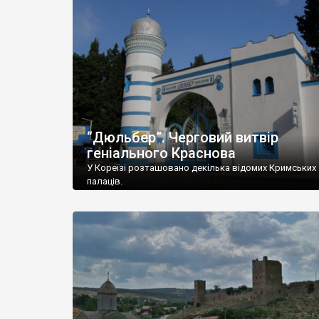
“Дюльбер”. Черговий витвір
геніального Краснова
У Кореїзі розташовано декілька відомих Кримських
палаців.