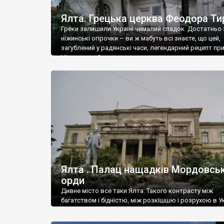
Ялта. Грецька церква Феодора Ти
Греки залишили Україні чималий спадок. Достатньо 
ніжинські огірочки – ви ж мабуть всі знаєте, що цей,
загублений у радянські часи, легендарний рецепт пр
Ніжин греки?
Ялта . Палац нащадків Мордовськ
орди
Дивне місто все таки Ялта. Такого контрасту між
багатством і бідністю, між розкішшю і розрухою в Ук
більше не знайдеш.