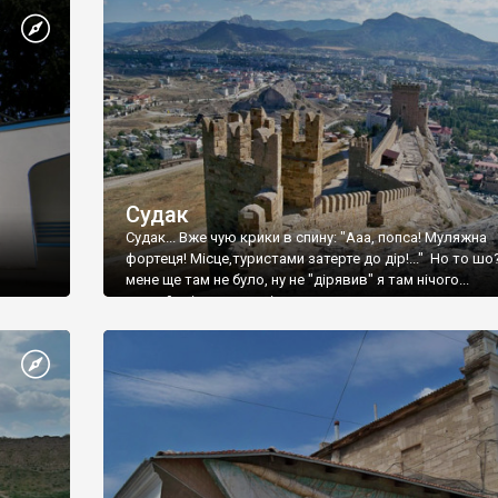
Судак
Судак... Вже чую крики в спину: "Ааа, попса! Муляжна
фортеця! Місце,туристами затерте до дір!..." Но то шо
мене ще там не було, ну не "дірявив" я там нічого...
принаймні до цього літа.