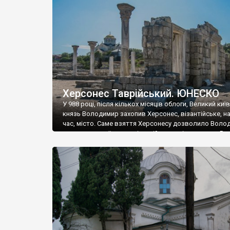
музею «Новгородський музей-заповідник» сотні арт
візантійської доби. Раритети викрадені з фондів об’
культурної спадщини ЮНЕСКО «Херсонеса Таврійсько
Офіційно – на виставку «Золото Візантії», але експер
влада в Україні вважають це лише […]
Херсонес Таврійський. ЮНЕСКО
У 988 році, після кількох місяців облоги, Великий киї
князь Володимир захопив Херсонес, візантійське, на
час, місто. Саме взяття Херсонесу дозволило Воло
диктувати свої умови візантійському імператору Вас
та одружитися з його дочкою Ганною. Цього ж року,
Херсонесі Володимир-язичник, став Василем-
християнином. А потім було Хрещення Русі. На честь
Херсонесу Таврійського названо місто […]