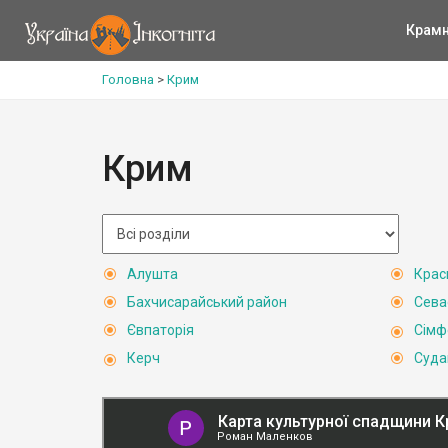
Крам
Головна
>
Крим
Крим
Алушта
Крас
Бахчисарайський район
Сева
Євпаторія
Сімф
Керч
Суда