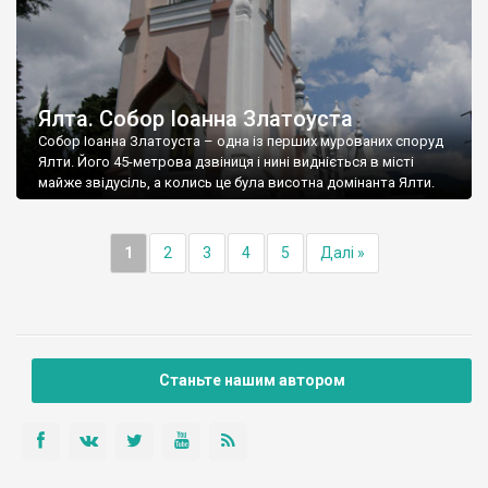
Ялта. Собор Іоанна Златоуста
Собор Іоанна Златоуста – одна із перших мурованих споруд
Ялти. Його 45-метрова дзвіниця і нині видніється в місті
майже звідусіль, а колись це була висотна домінанта Ялти.
1
2
3
4
5
Далі »
Станьте нашим автором