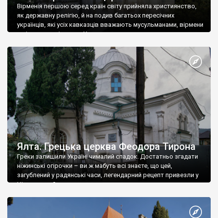
Вірменія першою серед країн світу прийняла християнство,
як державну релігію, й на подив багатьох пересічних
українців, які усіх кавказців вважають мусульманами, вірмени
є відданими вірянами Христа
Ялта. Грецька церква Феодора Тирона
Греки залишили Україні чималий спадок. Достатньо згадати
ніжинські огірочки – ви ж мабуть всі знаєте, що цей,
загублений у радянські часи, легендарний рецепт привезли у
Ніжин греки?