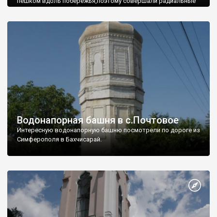
пешком вдоль побережья,поэтому совершали радиальные
вылазки из Оленевки.
Водонапорная башня в с.Почтовое
Интересную водонапорную башню посмотрели по дороге из
Симферополя в Бахчисарай.