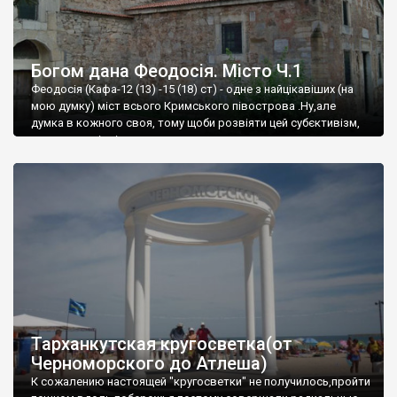
Богом дана Феодосія. Місто Ч.1
Феодосія (Кафа-12 (13) -15 (18) ст) - одне з найцікавіших (на
мою думку) міст всього Кримського півострова .Ну,але
думка в кожного своя, тому щоби розвіяти цей субєктивізм,
запрошую відвідати це
Тарханкутская кругосветка(от
Черноморского до Атлеша)
К сожалению настоящей "кругосветки" не получилось,пройти