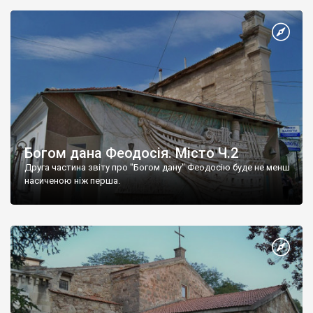
Богом дана Феодосія. Місто Ч.2
Друга частина звіту про "Богом дану" Феодосію буде не менш
насиченою ніж перша.