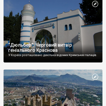
“Дюльбер”. Черговий витвір
геніального Краснова
У Кореїзі розташовано декілька відомих Кримських палаців.