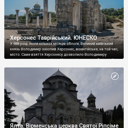
Херсонес Таврійський. ЮНЕСКО
У 988 році, після кількох місяців облоги, Великий київський
князь Володимир захопив Херсонес, візантійське, на той час,
місто. Саме взяття Херсонесу дозволило Володимиру
диктувати свої умови візантійському імператору Василю ІІ, та
одружитися з його дочкою Ганною. Цього ж року, в
Херсонесі Володимир-язичник, став Василем-християнином.
А потім було Хрещення Русі. На честь Херсонесу Таврійського
названо місто […]
Ялта. Вірменська церква Святої Ріпсіме