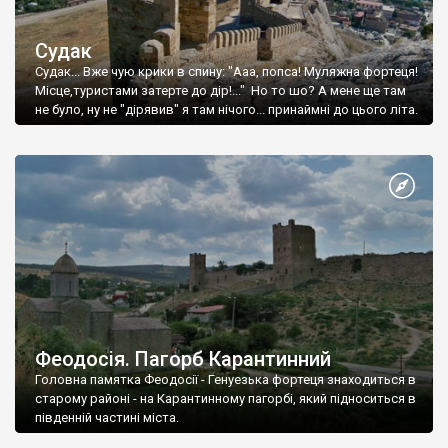
Судак
Судак... Вже чую крики в спину: "Ааа, попса! Муляжна фортеця!
Місце,туристами затерте до дір!..." Но то шо? А мене ще там
не було, ну не "дірявив" я там нічого... принаймні до цього літа.
Феодосія. Пагорб Карантинний
Головна памятка Феодосії - Генуезька фортеця знаходиться в
старому районі - на Карантинному пагорбі, який підноситься в
південній частині міста.