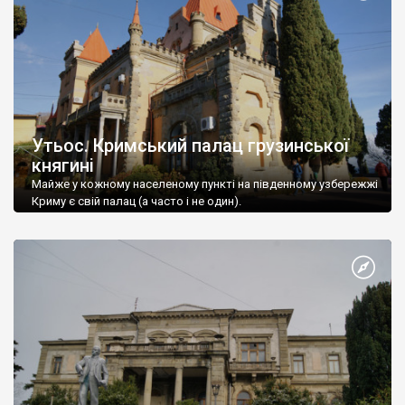
Утьос. Кримський палац грузинської
княгині
Майже у кожному населеному пункті на південному узбережжі
Криму є свій палац (а часто і не один).