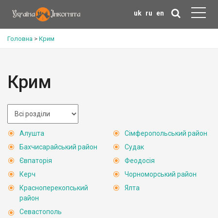
uk
ru
en
Головна
>
Крим
Крим
Алушта
Сімферопольський район
Бахчисарайський район
Судак
Євпаторія
Феодосія
Керч
Чорноморський район
Красноперекопський
Ялта
район
Севастополь