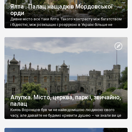
Ялта . Палац нащадків Мордовської
орди
Дивне місто все таки Ялта. Такого контрасту між багатством
і бідністю, між розкішшю і розрухою в Україні більше не
знайдеш.
Алупка. Місто, церква, парк і, звичайно,
палац
Князь Воронцов був чи не найвідомішою людиною свого
часу, але давайте не будемо кривити душею – чи знали ви це
прізвище до відвідин Алупки? Мабуть все таки ні.