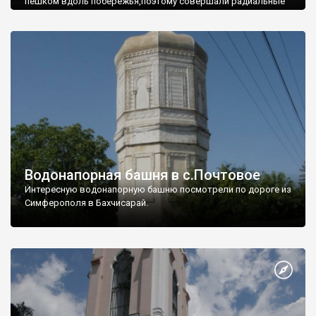
пешком вдоль побережья,поэтому совершали радиальные
вылазки из Оленевки.
Водонапорная башня в с.Почтовое
Интересную водонапорную башню посмотрели по дороге из
Симферополя в Бахчисарай.