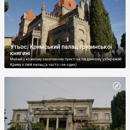
Утьос. Кримський палац грузинської
княгині
Майже у кожному населеному пункті на південному узбережжі
Криму є свій палац (а часто і не один).