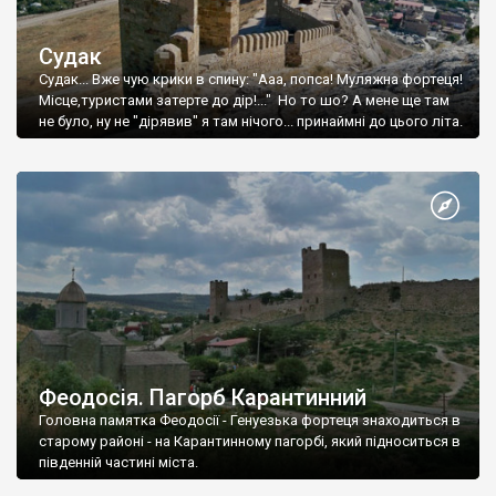
Судак
Судак... Вже чую крики в спину: "Ааа, попса! Муляжна фортеця!
Місце,туристами затерте до дір!..." Но то шо? А мене ще там
не було, ну не "дірявив" я там нічого... принаймні до цього літа.
Феодосія. Пагорб Карантинний
Головна памятка Феодосії - Генуезька фортеця знаходиться в
старому районі - на Карантинному пагорбі, який підноситься в
південній частині міста.