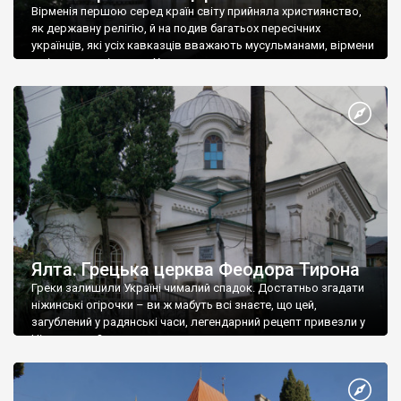
Вірменія першою серед країн світу прийняла християнство,
як державну релігію, й на подив багатьох пересічних
українців, які усіх кавказців вважають мусульманами, вірмени
є відданими вірянами Христа
Ялта. Грецька церква Феодора Тирона
Греки залишили Україні чималий спадок. Достатньо згадати
ніжинські огірочки – ви ж мабуть всі знаєте, що цей,
загублений у радянські часи, легендарний рецепт привезли у
Ніжин греки?