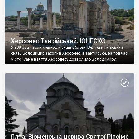
Херсонес Таврійський. ЮНЕСКО
У 988 році, після кількох місяців облоги, Великий київський
князь Володимир захопив Херсонес, візантійське, на той час,
місто. Саме взяття Херсонесу дозволило Володимиру
диктувати свої умови візантійському імператору Василю ІІ, та
одружитися з його дочкою Ганною. Цього ж року, в
Херсонесі Володимир-язичник, став Василем-християнином.
А потім було Хрещення Русі. На честь Херсонесу Таврійського
названо місто […]
Ялта. Вірменська церква Святої Ріпсіме