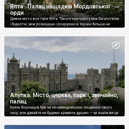
Ялта . Палац нащадків Мордовської
орди
Дивне місто все таки Ялта. Такого контрасту між багатством
і бідністю, між розкішшю і розрухою в Україні більше не
знайдеш.
Алупка. Місто, церква, парк і, звичайно,
палац
Князь Воронцов був чи не найвідомішою людиною свого
часу, але давайте не будемо кривити душею – чи знали ви це
прізвище до відвідин Алупки? Мабуть все таки ні.