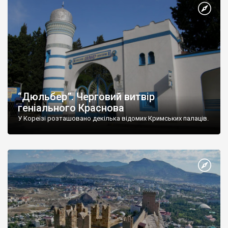
“Дюльбер”. Черговий витвір
геніального Краснова
У Кореїзі розташовано декілька відомих Кримських палаців.