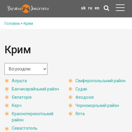
uk
ru
en
Головна
>
Крим
Крим
Алушта
Сімферопольський район
Бахчисарайський район
Судак
Євпаторія
Феодосія
Керч
Чорноморський район
Красноперекопський
Ялта
район
Севастополь