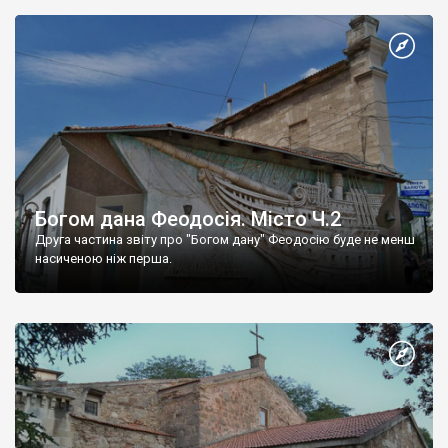
Богом дана Феодосія. Місто Ч.2
Друга частина звіту про "Богом дану" Феодосію буде не менш
насиченою ніж перша.