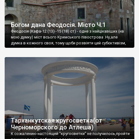
Богом дана Феодосія. Місто Ч.1
Феодосія (Кафа-12 (13) -15 (18) ст) - одне з найцікавіших (на
мою думку) міст всього Кримського півострова .Ну,але
думка в кожного своя, тому щоби розвіяти цей субєктивізм,
запрошую відвідати це
Тарханкутская кругосветка(от
Черноморского до Атлеша)
К сожалению настоящей "кругосветки" не получилось,пройти