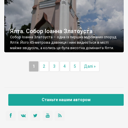
Ялта. Собор Іоанна Златоуста
Собор Іоанна Златоуста – одна із перших мурованих споруд
Ялти. Його 45-метрова дзвіниця і нині видніється в місті
майже звідусіль, а колись це була висотна домінанта Ялти.
1
2
3
4
5
Далі »
Станьте нашим автором