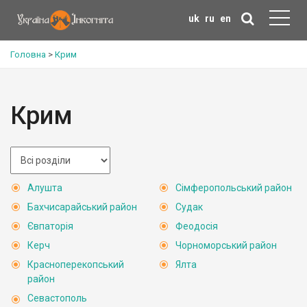
uk
ru
en
Головна
>
Крим
Крим
Алушта
Сімферопольський район
Бахчисарайський район
Судак
Євпаторія
Феодосія
Керч
Чорноморський район
Красноперекопський
Ялта
район
Севастополь