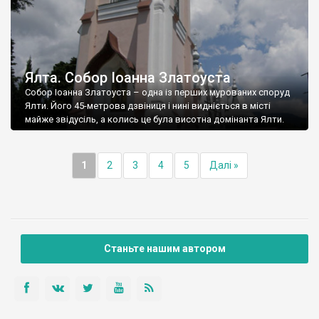
Ялта. Собор Іоанна Златоуста
Собор Іоанна Златоуста – одна із перших мурованих споруд
Ялти. Його 45-метрова дзвіниця і нині видніється в місті
майже звідусіль, а колись це була висотна домінанта Ялти.
1
2
3
4
5
Далі »
Станьте нашим автором