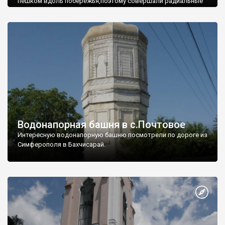
пешком вдоль побережья,поэтому совершали радиальные
вылазки из Оленевки.
Водонапорная башня в с.Почтовое
Интересную водонапорную башню посмотрели по дороге из
Симферополя в Бахчисарай.