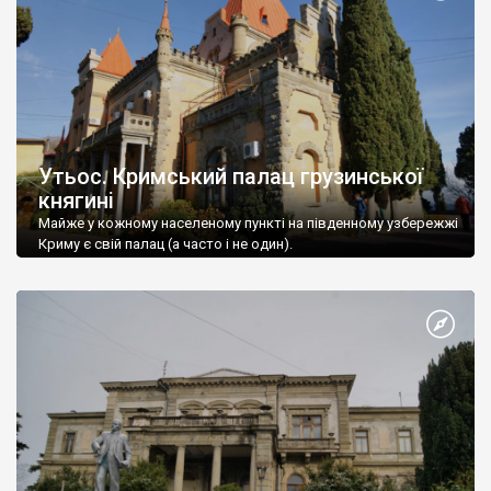
Утьос. Кримський палац грузинської
княгині
Майже у кожному населеному пункті на південному узбережжі
Криму є свій палац (а часто і не один).