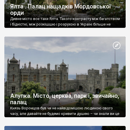
Ялта . Палац нащадків Мордовської
орди
Дивне місто все таки Ялта. Такого контрасту між багатством
і бідністю, між розкішшю і розрухою в Україні більше не
знайдеш.
Алупка. Місто, церква, парк і, звичайно,
палац
Князь Воронцов був чи не найвідомішою людиною свого
часу, але давайте не будемо кривити душею – чи знали ви це
прізвище до відвідин Алупки? Мабуть все таки ні.