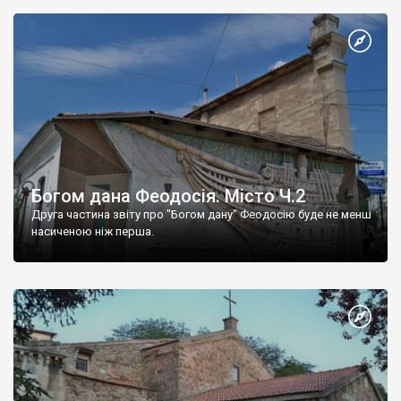
Богом дана Феодосія. Місто Ч.2
Друга частина звіту про "Богом дану" Феодосію буде не менш
насиченою ніж перша.