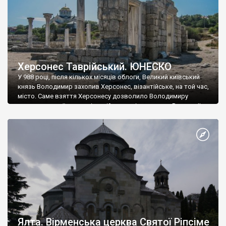
Херсонес Таврійський. ЮНЕСКО
У 988 році, після кількох місяців облоги, Великий київський
князь Володимир захопив Херсонес, візантійське, на той час,
місто. Саме взяття Херсонесу дозволило Володимиру
диктувати свої умови візантійському імператору Василю ІІ, та
одружитися з його дочкою Ганною. Цього ж року, в
Херсонесі Володимир-язичник, став Василем-християнином.
А потім було Хрещення Русі. На честь Херсонесу Таврійського
названо місто […]
Ялта. Вірменська церква Святої Ріпсіме