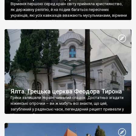
Вірменія першою серед країн світу прийняла християнство,
як державну релігію, й на подив багатьох пересічних
українців, які усіх кавказців вважають мусульманами, вірмени
є відданими вірянами Христа
Ялта. Грецька церква Феодора Тирона
Греки залишили Україні чималий спадок. Достатньо згадати
ніжинські огірочки – ви ж мабуть всі знаєте, що цей,
загублений у радянські часи, легендарний рецепт привезли у
Ніжин греки?