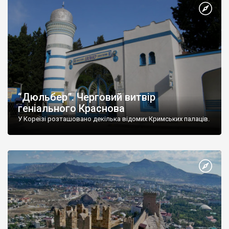
“Дюльбер”. Черговий витвір
геніального Краснова
У Кореїзі розташовано декілька відомих Кримських палаців.