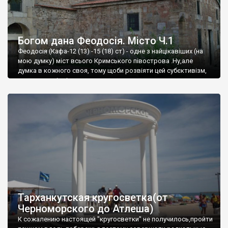
Богом дана Феодосія. Місто Ч.1
Феодосія (Кафа-12 (13) -15 (18) ст) - одне з найцікавіших (на
мою думку) міст всього Кримського півострова .Ну,але
думка в кожного своя, тому щоби розвіяти цей субєктивізм,
запрошую відвідати це
Тарханкутская кругосветка(от
Черноморского до Атлеша)
К сожалению настоящей "кругосветки" не получилось,пройти