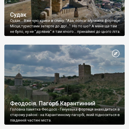
Судак
Судак... Вже чую крики в спину: "Ааа, попса! Муляжна фортеця!
Місце,туристами затерте до дір!..." Но то шо? А мене ще там
не було, ну не "дірявив" я там нічого... принаймні до цього літа.
Феодосія. Пагорб Карантинний
Головна памятка Феодосії - Генуезька фортеця знаходиться в
старому районі - на Карантинному пагорбі, який підноситься в
південній частині міста.