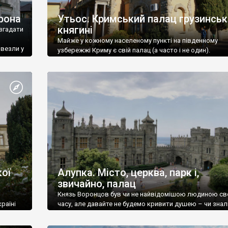
рона
Утьос. Кримський палац грузинськ
княгині
згадати
Майже у кожному населеному пункті на південному
ивезли у
узбережжі Криму є свій палац (а часто і не один).
ої
Алупка. Місто, церква, парк і,
звичайно, палац
Князь Воронцов був чи не найвідомішою людиною св
раїні
часу, але давайте не будемо кривити душею – чи знал
це прізвище до відвідин Алупки? Мабуть все таки ні.