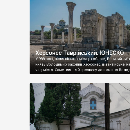
музею «Новгородський музей-заповідник» сотні арт
візантійської доби. Раритети викрадені з фондів об’
культурної спадщини ЮНЕСКО «Херсонеса Таврійсько
Офіційно – на виставку «Золото Візантії», але експер
влада в Україні вважають це лише […]
Херсонес Таврійський. ЮНЕСКО
У 988 році, після кількох місяців облоги, Великий киї
князь Володимир захопив Херсонес, візантійське, на
час, місто. Саме взяття Херсонесу дозволило Воло
диктувати свої умови візантійському імператору Вас
та одружитися з його дочкою Ганною. Цього ж року,
Херсонесі Володимир-язичник, став Василем-
християнином. А потім було Хрещення Русі. На честь
Херсонесу Таврійського названо місто […]