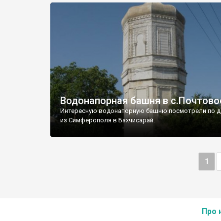
Водонапорная башня в с.Почтово
Интересную водонапорную башню посмотрели по д
из Симферополя в Бахчисарай.
1
Про 