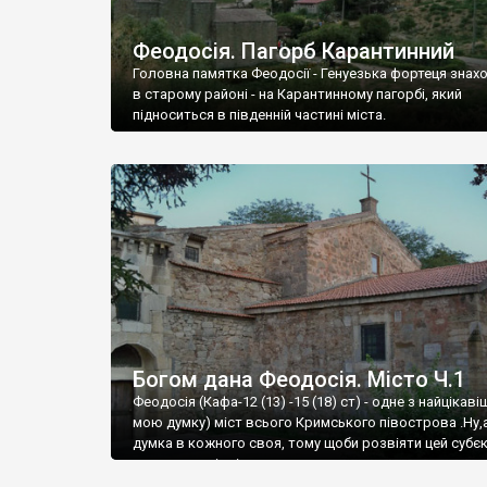
Феодосія. Пагорб Карантинний
Головна памятка Феодосії - Генуезька фортеця знах
в старому районі - на Карантинному пагорбі, який
підноситься в південній частині міста.
Богом дана Феодосія. Місто Ч.1
Феодосія (Кафа-12 (13) -15 (18) ст) - одне з найцікаві
мою думку) міст всього Кримського півострова .Ну,
думка в кожного своя, тому щоби розвіяти цей субєк
запрошую відвідати це