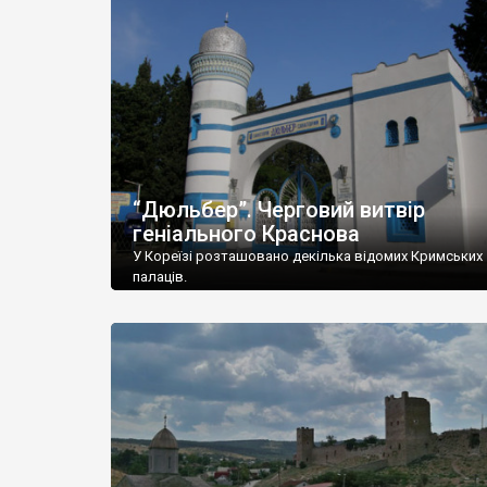
“Дюльбер”. Черговий витвір
геніального Краснова
У Кореїзі розташовано декілька відомих Кримських
палаців.