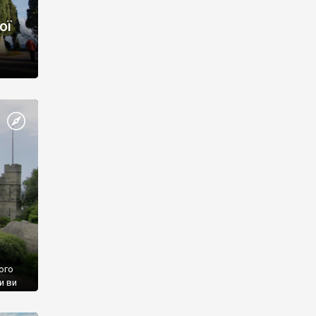
ої
ого
и ви