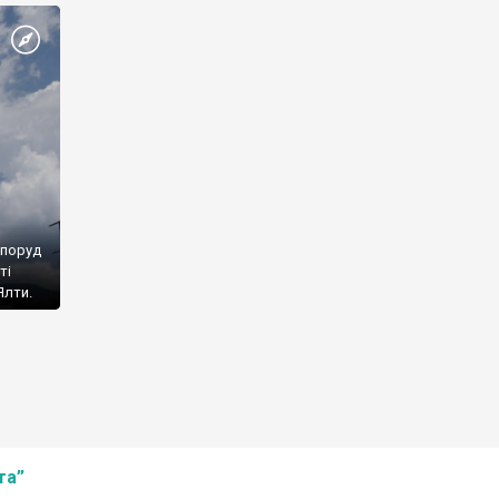
споруд
ті
Ялти.
та”