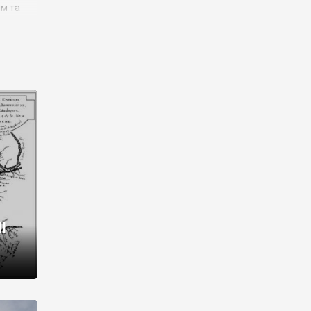
им та
ора і
є
го типу,
ей-
рний
ста:
 райони
від 2
I
і,
рукти,
 котрі