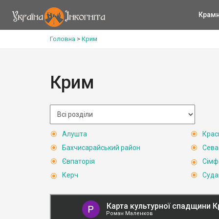
Крам
Головна
>
Крим
Крим
Алушта
Крас
Бахчисарайський район
Сева
Євпаторія
Сімф
Керч
Суда