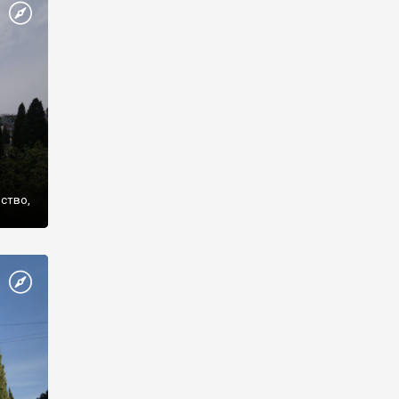
же
нство,