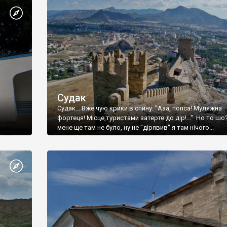
Судак
Судак... Вже чую крики в спину: "Ааа, попса! Муляжна
фортеця! Місце,туристами затерте до дір!..." Но то шо
мене ще там не було, ну не "дірявив" я там нічого...
принаймні до цього літа.