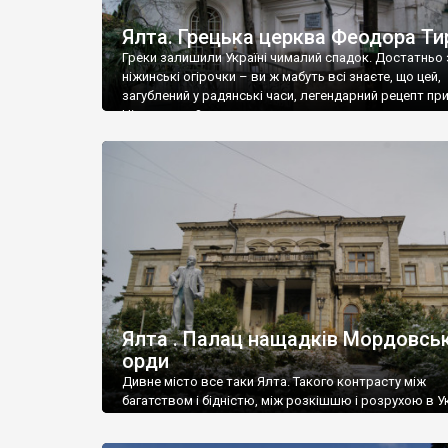
Ялта. Грецька церква Феодора Ти
Греки залишили Україні чималий спадок. Достатньо 
ніжинські огірочки – ви ж мабуть всі знаєте, що цей,
загублений у радянські часи, легендарний рецепт пр
Ніжин греки?
Ялта . Палац нащадків Мордовськ
орди
Дивне місто все таки Ялта. Такого контрасту між
багатством і бідністю, між розкішшю і розрухою в Ук
більше не знайдеш.