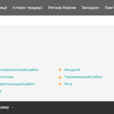
ниця
Історія і традиції
Регіони України
Закордон
Пам'
ноперекопський район
Феодосія
стополь
Чорноморський район
еропольський район
Ялта
к