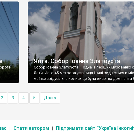
е
Ялта. Собор Іоанна Златоуста
ороге
Собор Іоанна Златоуста – одна із перших мурованих 
Ялти. Його 45-метрова дзвіниця і нині видніється в міс
майже звідусіль, а колись це була висотна домінанта 
2
3
4
5
Далі »
нас
Стати автором
Підтримати сайт “Україна Інкогні