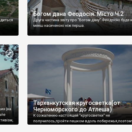
Богом дана Феодосія. Місто Ч.2
одиться
Друга частина звіту про "Богом дану" Феодосію буде 
менш насиченою ніж перша.
Тарханкутская кругосветка(от
Черноморского до Атлеша)
ших (на
але
К сожалению настоящей "кругосветки" не
тивізм,
получилось,пройти пешком вдоль побережья,поэтом
совершали радиальные вылазки из Оленевки.