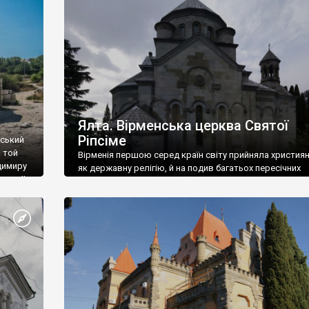
ефактів
називаються «повстяками» (postaki)…” “Вино. Крим
єкту
виробляє відмінне вино і його вдосталь: воно все ду
го».
легке біле і дуже […]
ти та
Ялта. Вірменська церква Святої
Ріпсіме
вський
 той
Вірменія першою серед країн світу прийняла христия
димиру
як державну релігію, й на подив багатьох пересічних
илю ІІ,
українців, які усіх кавказців вважають мусульманами,
 в
вірмени є відданими вірянами Христа