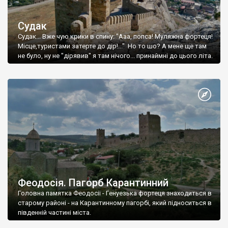
Судак
Судак... Вже чую крики в спину: "Ааа, попса! Муляжна фортеця!
Місце,туристами затерте до дір!..." Но то шо? А мене ще там
не було, ну не "дірявив" я там нічого... принаймні до цього літа.
Феодосія. Пагорб Карантинний
Головна памятка Феодосії - Генуезька фортеця знаходиться в
старому районі - на Карантинному пагорбі, який підноситься в
південній частині міста.