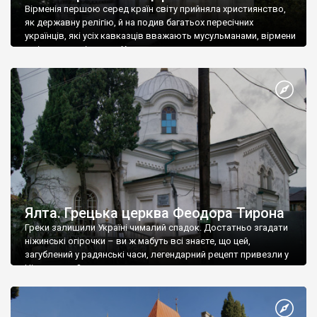
Вірменія першою серед країн світу прийняла християнство,
як державну релігію, й на подив багатьох пересічних
українців, які усіх кавказців вважають мусульманами, вірмени
є відданими вірянами Христа
Ялта. Грецька церква Феодора Тирона
Греки залишили Україні чималий спадок. Достатньо згадати
ніжинські огірочки – ви ж мабуть всі знаєте, що цей,
загублений у радянські часи, легендарний рецепт привезли у
Ніжин греки?