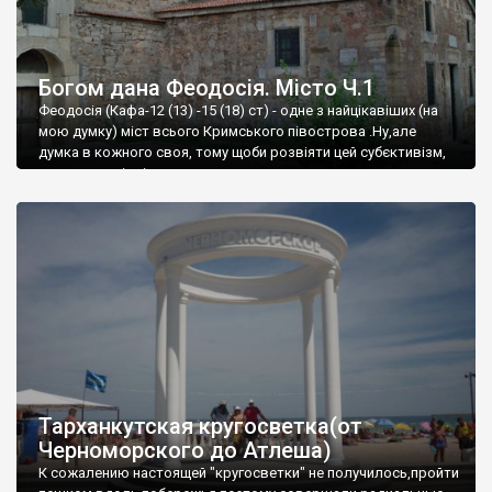
Богом дана Феодосія. Місто Ч.1
Феодосія (Кафа-12 (13) -15 (18) ст) - одне з найцікавіших (на
мою думку) міст всього Кримського півострова .Ну,але
думка в кожного своя, тому щоби розвіяти цей субєктивізм,
запрошую відвідати це
Тарханкутская кругосветка(от
Черноморского до Атлеша)
К сожалению настоящей "кругосветки" не получилось,пройти