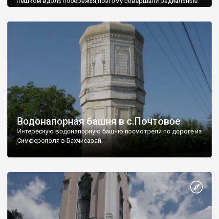
пешком вдоль побережья,поэтому совершали радиальные
вылазки из Оленевки.
Водонапорная башня в с.Почтовое
Интересную водонапорную башню посмотрели по дороге из
Симферополя в Бахчисарай.