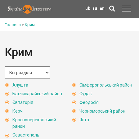
uk
ru
en
Головна
>
Крим
Крим
Алушта
Сімферопольський район
Бахчисарайський район
Судак
Євпаторія
Феодосія
Керч
Чорноморський район
Красноперекопський
Ялта
район
Севастополь