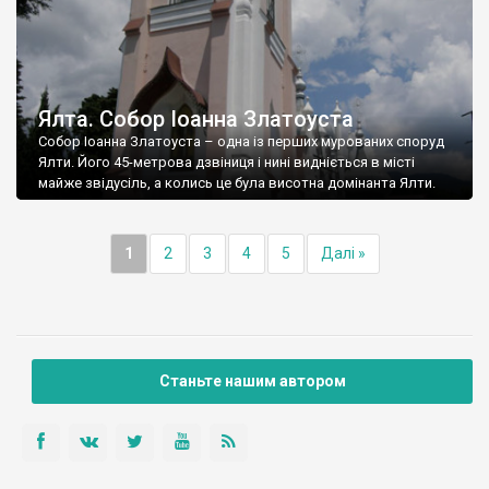
Ялта. Собор Іоанна Златоуста
Собор Іоанна Златоуста – одна із перших мурованих споруд
Ялти. Його 45-метрова дзвіниця і нині видніється в місті
майже звідусіль, а колись це була висотна домінанта Ялти.
1
2
3
4
5
Далі »
Станьте нашим автором