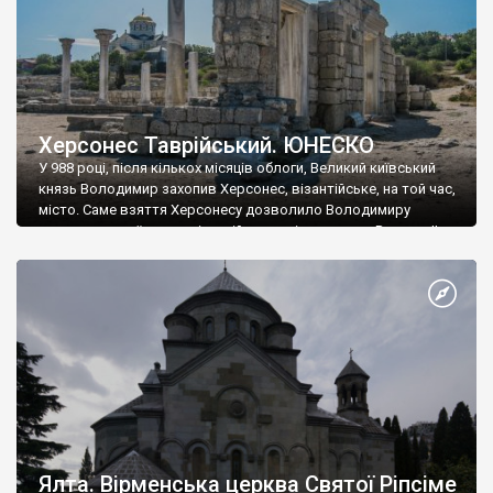
Херсонес Таврійський. ЮНЕСКО
У 988 році, після кількох місяців облоги, Великий київський
князь Володимир захопив Херсонес, візантійське, на той час,
місто. Саме взяття Херсонесу дозволило Володимиру
диктувати свої умови візантійському імператору Василю ІІ, та
одружитися з його дочкою Ганною. Цього ж року, в
Херсонесі Володимир-язичник, став Василем-християнином.
А потім було Хрещення Русі. На честь Херсонесу Таврійського
названо місто […]
Ялта. Вірменська церква Святої Ріпсіме