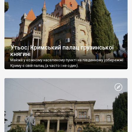
Утьос. Кримський палац грузинської
княгині
Майже у кожному населеному пункті на південному узбережжі
Криму є свій палац (а часто і не один).