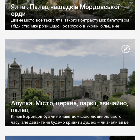
Ялта . Палац нащадків Мордовської
орди
Дивне місто все таки Ялта. Такого контрасту між багатством
і бідністю, між розкішшю і розрухою в Україні більше не
знайдеш.
Алупка. Місто, церква, парк і, звичайно,
палац
Князь Воронцов був чи не найвідомішою людиною свого
часу, але давайте не будемо кривити душею – чи знали ви це
прізвище до відвідин Алупки? Мабуть все таки ні.