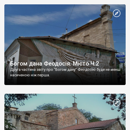
Богом дана Феодосія. Місто Ч.2
Друга частина звіту про "Богом дану" Феодосію буде не менш
насиченою ніж перша.