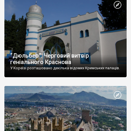
“Дюльбер”. Черговий витвір
геніального Краснова
У Кореїзі розташовано декілька відомих Кримських палаців.