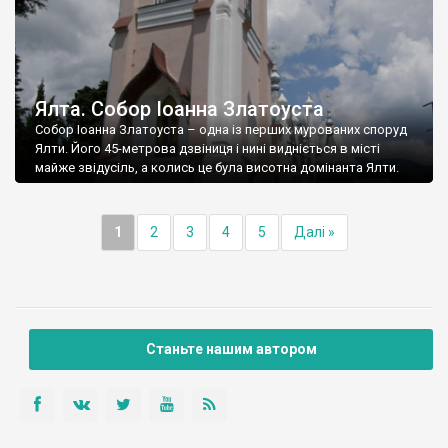
Ялта. Собор Іоанна Златоуста
Собор Іоанна Златоуста – одна із перших мурованих споруд
Ялти. Його 45-метрова дзвіниця і нині видніється в місті
майже звідусіль, а колись це була висотна домінанта Ялти.
1
2
3
4
5
Далі »
Станьте нашим автором