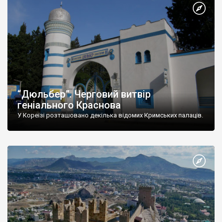
“Дюльбер”. Черговий витвір
геніального Краснова
У Кореїзі розташовано декілька відомих Кримських палаців.