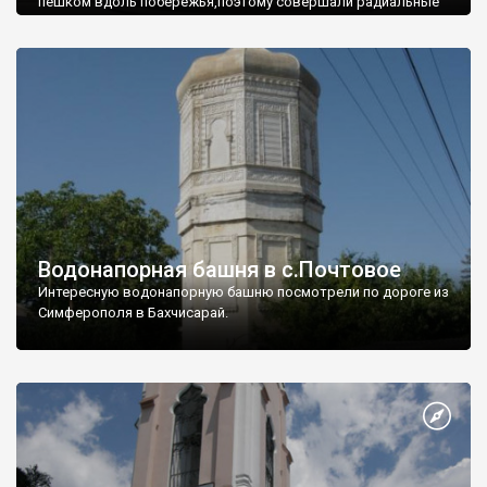
пешком вдоль побережья,поэтому совершали радиальные
вылазки из Оленевки.
Водонапорная башня в с.Почтовое
Интересную водонапорную башню посмотрели по дороге из
Симферополя в Бахчисарай.