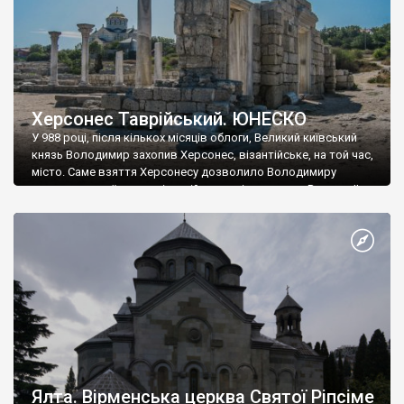
Херсонес Таврійський. ЮНЕСКО
У 988 році, після кількох місяців облоги, Великий київський
князь Володимир захопив Херсонес, візантійське, на той час,
місто. Саме взяття Херсонесу дозволило Володимиру
диктувати свої умови візантійському імператору Василю ІІ, та
одружитися з його дочкою Ганною. Цього ж року, в
Херсонесі Володимир-язичник, став Василем-християнином.
А потім було Хрещення Русі. На честь Херсонесу Таврійського
названо місто […]
Ялта. Вірменська церква Святої Ріпсіме