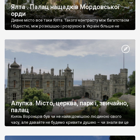
Ялта . Палац нащадків Мордовської
орди
Дивне місто все таки Ялта. Такого контрасту між багатством
і бідністю, між розкішшю і розрухою в Україні більше не
знайдеш.
Алупка. Місто, церква, парк і, звичайно,
палац
Князь Воронцов був чи не найвідомішою людиною свого
часу, але давайте не будемо кривити душею – чи знали ви це
прізвище до відвідин Алупки? Мабуть все таки ні.