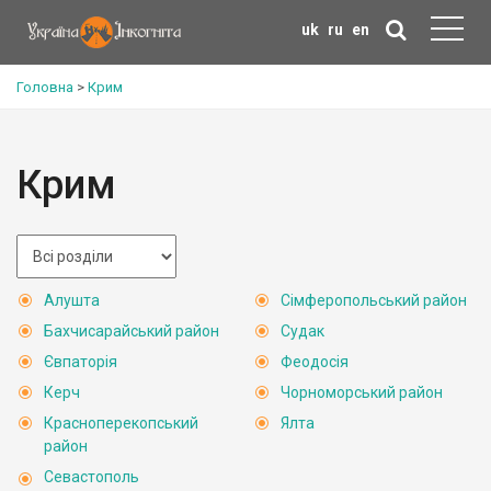
uk
ru
en
Головна
>
Крим
Крим
Алушта
Сімферопольський район
Бахчисарайський район
Судак
Євпаторія
Феодосія
Керч
Чорноморський район
Красноперекопський
Ялта
район
Севастополь