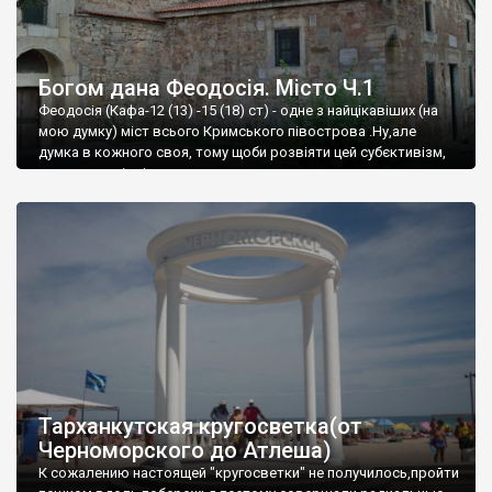
Богом дана Феодосія. Місто Ч.1
Феодосія (Кафа-12 (13) -15 (18) ст) - одне з найцікавіших (на
мою думку) міст всього Кримського півострова .Ну,але
думка в кожного своя, тому щоби розвіяти цей субєктивізм,
запрошую відвідати це
Тарханкутская кругосветка(от
Черноморского до Атлеша)
К сожалению настоящей "кругосветки" не получилось,пройти