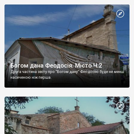
Богом дана Феодосія. Місто Ч.2
Друга частина звіту про "Богом дану" Феодосію буде не менш
насиченою ніж перша.