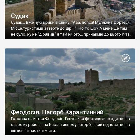
Судак
Судак... Вже чую крики в спину: "Ааа, попса! Муляжна фортеця!
Місце,туристами затерте до дір!..." Но то шо? А мене ще там
не було, ну не "дірявив" я там нічого... принаймні до цього літа.
Феодосія. Пагорб Карантинний
Головна памятка Феодосії - Генуезька фортеця знаходиться в
старому районі - на Карантинному пагорбі, який підноситься в
південній частині міста.