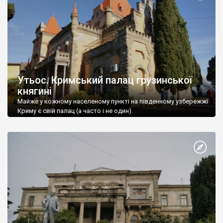
Утьос. Кримський палац грузинської
княгині
Майже у кожному населеному пункті на південному узбережжі
Криму є свій палац (а часто і не один).