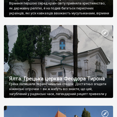
Вірменія першою серед країн світу прийняла християнство,
як державну релігію, й на подив багатьох пересічних
українців, які усіх кавказців вважають мусульманами, вірмени
є відданими вірянами Христа
Ялта. Грецька церква Феодора Тирона
Греки залишили Україні чималий спадок. Достатньо згадати
ніжинські огірочки – ви ж мабуть всі знаєте, що цей,
загублений у радянські часи, легендарний рецепт привезли у
Ніжин греки?