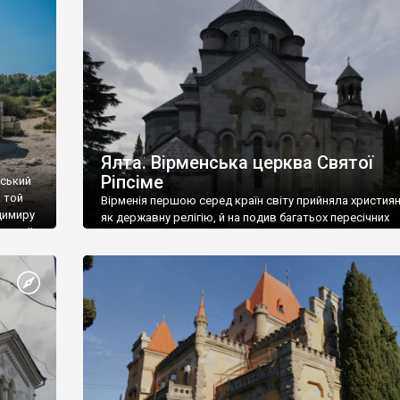
ефактів
називаються «повстяками» (postaki)…” “Вино. Крим
єкту
виробляє відмінне вино і його вдосталь: воно все ду
го».
легке біле і дуже […]
ти та
Ялта. Вірменська церква Святої
Ріпсіме
вський
 той
Вірменія першою серед країн світу прийняла христия
димиру
як державну релігію, й на подив багатьох пересічних
илю ІІ,
українців, які усіх кавказців вважають мусульманами,
 в
вірмени є відданими вірянами Христа