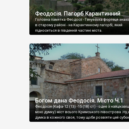
Феодосія. Пагорб Карантинний
Головна памятка Феодосії - Генуезька фортеця знах
в старому районі - на Карантинному пагорбі, який
підноситься в південній частині міста.
Богом дана Феодосія. Місто Ч.1
Феодосія (Кафа-12 (13) -15 (18) ст) - одне з найцікаві
мою думку) міст всього Кримського півострова .Ну,
думка в кожного своя, тому щоби розвіяти цей субєк
запрошую відвідати це