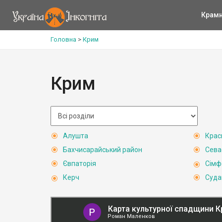
Крам
Головна
>
Крим
Крим
Алушта
Крас
Бахчисарайський район
Сева
Євпаторія
Сімф
Керч
Суда