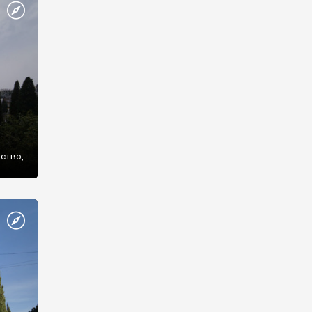
же
нство,