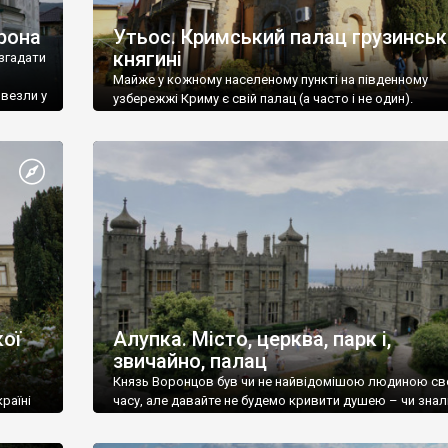
рона
Утьос. Кримський палац грузинськ
княгині
згадати
Майже у кожному населеному пункті на південному
ивезли у
узбережжі Криму є свій палац (а часто і не один).
ої
Алупка. Місто, церква, парк і,
звичайно, палац
Князь Воронцов був чи не найвідомішою людиною св
раїні
часу, але давайте не будемо кривити душею – чи знал
це прізвище до відвідин Алупки? Мабуть все таки ні.