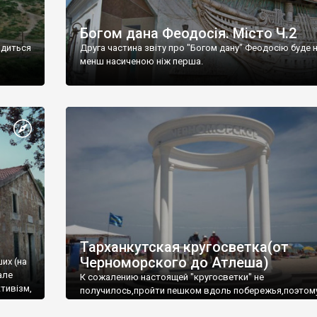
Богом дана Феодосія. Місто Ч.2
одиться
Друга частина звіту про "Богом дану" Феодосію буде 
менш насиченою ніж перша.
Тарханкутская кругосветка(от
Черноморского до Атлеша)
ших (на
але
К сожалению настоящей "кругосветки" не
тивізм,
получилось,пройти пешком вдоль побережья,поэтом
совершали радиальные вылазки из Оленевки.