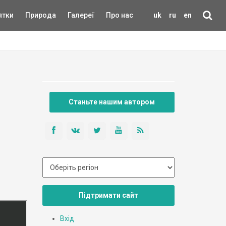
ятки
Природа
Галереї
Про нас
uk
ru
en
Станьте нашим автором
Підтримати сайт
Вхід