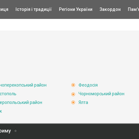
ниця
Історія і традиції
Регіони України
Закордон
Пам'
ноперекопський район
Феодосія
стополь
Чорноморський район
еропольський район
Ялта
к