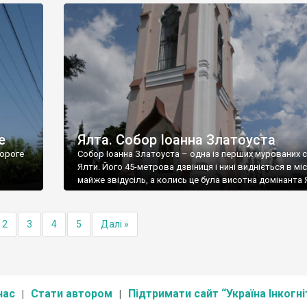
е
Ялта. Собор Іоанна Златоуста
ороге
Собор Іоанна Златоуста – одна із перших мурованих 
Ялти. Його 45-метрова дзвіниця і нині видніється в міс
майже звідусіль, а колись це була висотна домінанта 
2
3
4
5
Далі »
нас
Стати автором
Підтримати сайт “Україна Інкогні