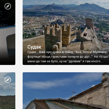
Судак
Судак... Вже чую крики в спину: "Ааа, попса! Муляжна
фортеця! Місце,туристами затерте до дір!..." Но то шо
мене ще там не було, ну не "дірявив" я там нічого...
принаймні до цього літа.