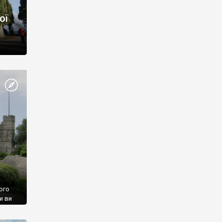
ої
ого
и ви