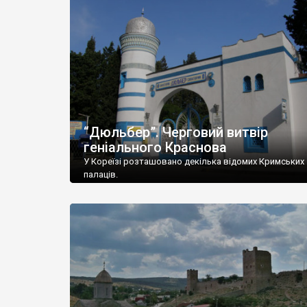
“Дюльбер”. Черговий витвір
геніального Краснова
У Кореїзі розташовано декілька відомих Кримських
палаців.