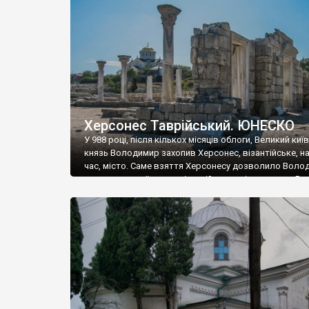
музею «Новгородський музей-заповідник» сотні арт
візантійської доби. Раритети викрадені з фондів об’
культурної спадщини ЮНЕСКО «Херсонеса Таврійсько
Офіційно – на виставку «Золото Візантії», але експер
влада в Україні вважають це лише […]
Херсонес Таврійський. ЮНЕСКО
У 988 році, після кількох місяців облоги, Великий киї
князь Володимир захопив Херсонес, візантійське, на
час, місто. Саме взяття Херсонесу дозволило Воло
диктувати свої умови візантійському імператору Вас
та одружитися з його дочкою Ганною. Цього ж року,
Херсонесі Володимир-язичник, став Василем-
християнином. А потім було Хрещення Русі. На честь
Херсонесу Таврійського названо місто […]