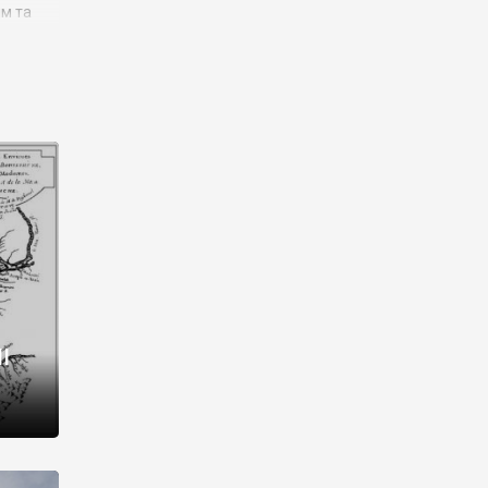
им та
ора і
є
го типу,
ей-
рний
ста:
 райони
від 2
I
і,
рукти,
 котрі