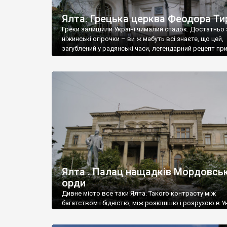
Ялта. Грецька церква Феодора Ти
Греки залишили Україні чималий спадок. Достатньо 
ніжинські огірочки – ви ж мабуть всі знаєте, що цей,
загублений у радянські часи, легендарний рецепт пр
Ніжин греки?
Ялта . Палац нащадків Мордовськ
орди
Дивне місто все таки Ялта. Такого контрасту між
багатством і бідністю, між розкішшю і розрухою в Ук
більше не знайдеш.