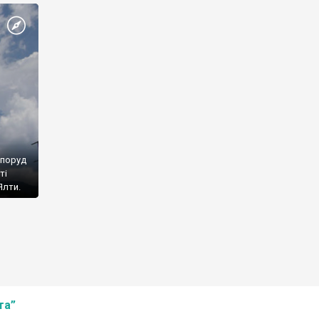
споруд
ті
Ялти.
та”