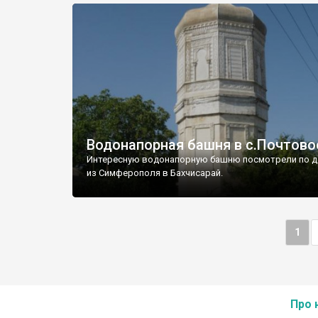
Водонапорная башня в с.Почтово
Интересную водонапорную башню посмотрели по д
из Симферополя в Бахчисарай.
1
Про 