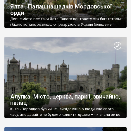
Ялта . Палац нащадків Мордовської
орди
Дивне місто все таки Ялта. Такого контрасту між багатством
і бідністю, між розкішшю і розрухою в Україні більше не
знайдеш.
Алупка. Місто, церква, парк і, звичайно,
палац
Князь Воронцов був чи не найвідомішою людиною свого
часу, але давайте не будемо кривити душею – чи знали ви це
прізвище до відвідин Алупки? Мабуть все таки ні.