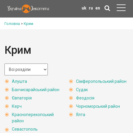
uk
ru
en
Головна
>
Крим
Крим
Алушта
Сімферопольський район
Бахчисарайський район
Судак
Євпаторія
Феодосія
Керч
Чорноморський район
Красноперекопський
Ялта
район
Севастополь