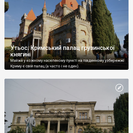
Утьос. Кримський палац грузинської
княгині
Майже у кожному населеному пункті на південному узбережжі
Криму є свій палац (а часто і не один).