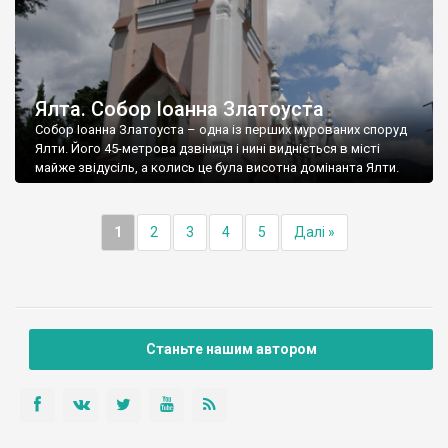
Ялта. Собор Іоанна Златоуста
Собор Іоанна Златоуста – одна із перших мурованих споруд
Ялти. Його 45-метрова дзвіниця і нині видніється в місті
майже звідусіль, а колись це була висотна домінанта Ялти.
1
2
3
4
5
Далі »
Станьте нашим автором