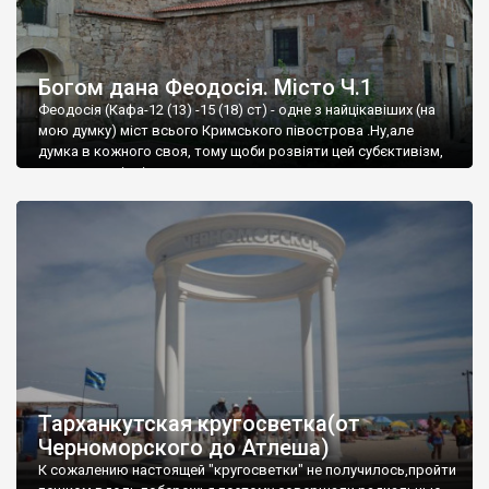
Богом дана Феодосія. Місто Ч.1
Феодосія (Кафа-12 (13) -15 (18) ст) - одне з найцікавіших (на
мою думку) міст всього Кримського півострова .Ну,але
думка в кожного своя, тому щоби розвіяти цей субєктивізм,
запрошую відвідати це
Тарханкутская кругосветка(от
Черноморского до Атлеша)
К сожалению настоящей "кругосветки" не получилось,пройти