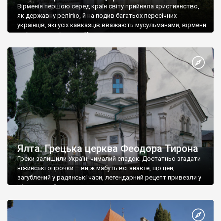
Вірменія першою серед країн світу прийняла християнство,
як державну релігію, й на подив багатьох пересічних
українців, які усіх кавказців вважають мусульманами, вірмени
є відданими вірянами Христа
Ялта. Грецька церква Феодора Тирона
Греки залишили Україні чималий спадок. Достатньо згадати
ніжинські огірочки – ви ж мабуть всі знаєте, що цей,
загублений у радянські часи, легендарний рецепт привезли у
Ніжин греки?