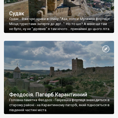
Судак
Судак... Вже чую крики в спину: "Ааа, попса! Муляжна фортеця!
Місце,туристами затерте до дір!..." Но то шо? А мене ще там
не було, ну не "дірявив" я там нічого... принаймні до цього літа.
Феодосія. Пагорб Карантинний
Головна памятка Феодосії - Генуезька фортеця знаходиться в
старому районі - на Карантинному пагорбі, який підноситься в
південній частині міста.