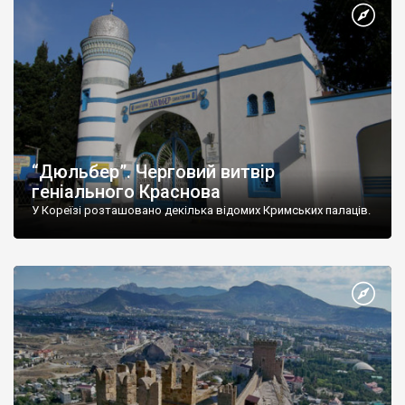
“Дюльбер”. Черговий витвір
геніального Краснова
У Кореїзі розташовано декілька відомих Кримських палаців.