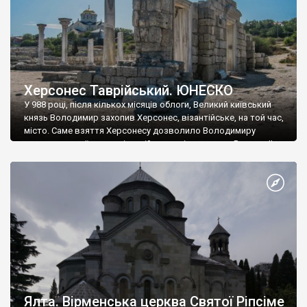
Херсонес Таврійський. ЮНЕСКО
У 988 році, після кількох місяців облоги, Великий київський
князь Володимир захопив Херсонес, візантійське, на той час,
місто. Саме взяття Херсонесу дозволило Володимиру
диктувати свої умови візантійському імператору Василю ІІ, та
одружитися з його дочкою Ганною. Цього ж року, в
Херсонесі Володимир-язичник, став Василем-християнином.
А потім було Хрещення Русі. На честь Херсонесу Таврійського
названо місто […]
Ялта. Вірменська церква Святої Ріпсіме