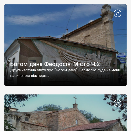
Богом дана Феодосія. Місто Ч.2
Друга частина звіту про "Богом дану" Феодосію буде не менш
насиченою ніж перша.