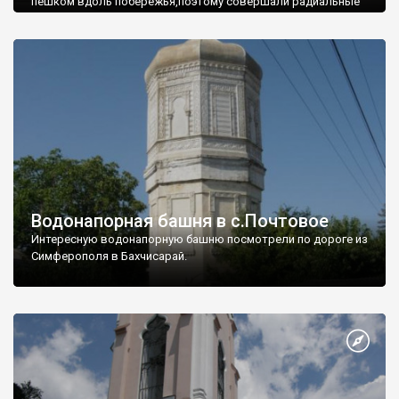
пешком вдоль побережья,поэтому совершали радиальные
вылазки из Оленевки.
Водонапорная башня в с.Почтовое
Интересную водонапорную башню посмотрели по дороге из
Симферополя в Бахчисарай.