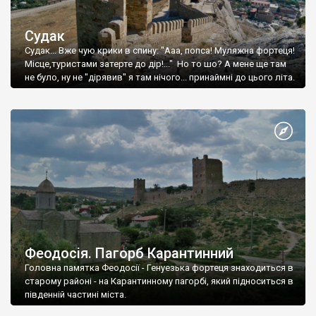
Судак
Судак... Вже чую крики в спину: "Ааа, попса! Муляжна фортеця!
Місце,туристами затерте до дір!..." Но то шо? А мене ще там
не було, ну не "дірявив" я там нічого... принаймні до цього літа.
Феодосія. Пагорб Карантинний
Головна памятка Феодосії - Генуезька фортеця знаходиться в
старому районі - на Карантинному пагорбі, який підноситься в
південній частині міста.