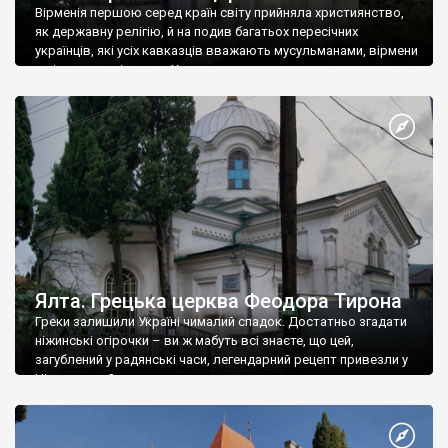
Вірменія першою серед країн світу прийняла християнство,
як державну релігію, й на подив багатьох пересічних
українців, які усіх кавказців вважають мусульманами, вірмени
є відданими вірянами Христа
Ялта. Грецька церква Феодора Тирона
Греки залишили Україні чималий спадок. Достатньо згадати
ніжинські огірочки – ви ж мабуть всі знаєте, що цей,
загублений у радянські часи, легендарний рецепт привезли у
Ніжин греки?