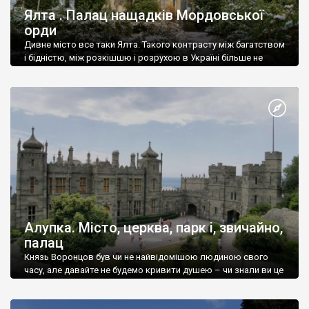
Ялта . Палац нащадків Мордовської
орди
Дивне місто все таки Ялта. Такого контрасту між багатством
і бідністю, між розкішшю і розрухою в Україні більше не
знайдеш.
Алупка. Місто, церква, парк і, звичайно,
палац
Князь Воронцов був чи не найвідомішою людиною свого
часу, але давайте не будемо кривити душею – чи знали ви це
прізвище до відвідин Алупки? Мабуть все таки ні.