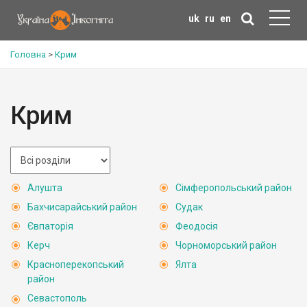
uk
ru
en
Головна
>
Крим
Крим
Алушта
Сімферопольський район
Бахчисарайський район
Судак
Євпаторія
Феодосія
Керч
Чорноморський район
Красноперекопський
Ялта
район
Севастополь