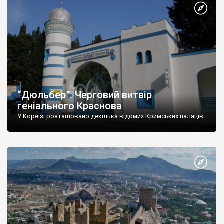
“Дюльбер”. Черговий витвір
геніального Краснова
У Кореїзі розташовано декілька відомих Кримських палаців.