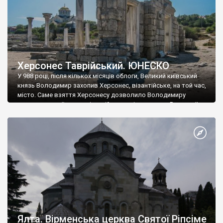
Херсонес Таврійський. ЮНЕСКО
У 988 році, після кількох місяців облоги, Великий київський
князь Володимир захопив Херсонес, візантійське, на той час,
місто. Саме взяття Херсонесу дозволило Володимиру
диктувати свої умови візантійському імператору Василю ІІ, та
одружитися з його дочкою Ганною. Цього ж року, в
Херсонесі Володимир-язичник, став Василем-християнином.
А потім було Хрещення Русі. На честь Херсонесу Таврійського
названо місто […]
Ялта. Вірменська церква Святої Ріпсіме