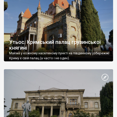
Утьос. Кримський палац грузинської
княгині
Майже у кожному населеному пункті на південному узбережжі
Криму є свій палац (а часто і не один).