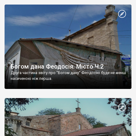
Богом дана Феодосія. Місто Ч.2
Друга частина звіту про "Богом дану" Феодосію буде не менш
насиченою ніж перша.