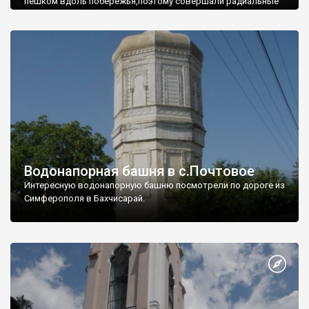
пешком вдоль побережья,поэтому совершали радиальные
вылазки из Оленевки.
Водонапорная башня в с.Почтовое
Интересную водонапорную башню посмотрели по дороге из
Симферополя в Бахчисарай.