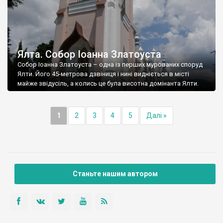
Ялта. Собор Іоанна Златоуста
Собор Іоанна Златоуста – одна із перших мурованих споруд
Ялти. Його 45-метрова дзвіниця і нині видніється в місті
майже звідусіль, а колись це була висотна домінанта Ялти.
1
2
3
4
5
Далі »
Станьте нашим автором