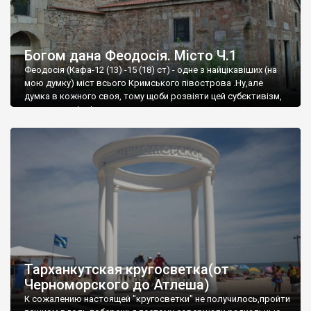
Богом дана Феодосія. Місто Ч.1
Феодосія (Кафа-12 (13) -15 (18) ст) - одне з найцікавіших (на
мою думку) міст всього Кримського півострова .Ну,але
думка в кожного своя, тому щоби розвіяти цей субєктивізм,
запрошую відвідати це
Тарханкутская кругосветка(от
Черноморского до Атлеша)
К сожалению настоящей "кругосветки" не получилось,пройти