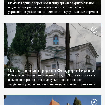
Вірменія першою серед країн світу прийняла християнство,
як державну релігію, й на подив багатьох пересічних
українців, які усіх кавказців вважають мусульманами, вірмени
є відданими вірянами Христа
Ялта. Грецька церква Феодора Тирона
Греки залишили Україні чималий спадок. Достатньо згадати
ніжинські огірочки – ви ж мабуть всі знаєте, що цей,
загублений у радянські часи, легендарний рецепт привезли у
Ніжин греки?