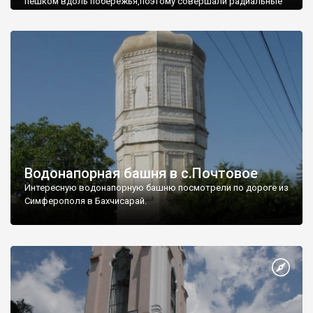
пешком вдоль побережья,поэтому совершали радиальные
вылазки из Оленевки.
Водонапорная башня в с.Почтовое
Интересную водонапорную башню посмотрели по дороге из
Симферополя в Бахчисарай.