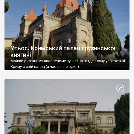
Утьос. Кримський палац грузинської
княгині
Майже у кожному населеному пункті на південному узбережжі
Криму є свій палац (а часто і не один).