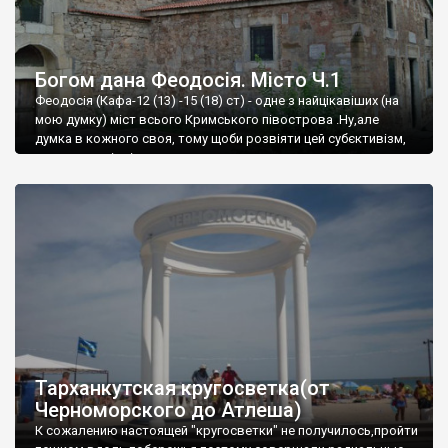
Богом дана Феодосія. Місто Ч.1
Феодосія (Кафа-12 (13) -15 (18) ст) - одне з найцікавіших (на
мою думку) міст всього Кримського півострова .Ну,але
думка в кожного своя, тому щоби розвіяти цей субєктивізм,
запрошую відвідати це
Тарханкутская кругосветка(от
Черноморского до Атлеша)
К сожалению настоящей "кругосветки" не получилось,пройти