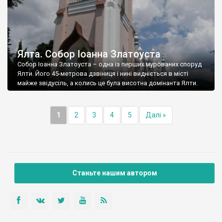
Ялта. Собор Іоанна Златоуста
Собор Іоанна Златоуста – одна із перших мурованих споруд
Ялти. Його 45-метрова дзвіниця і нині видніється в місті
майже звідусіль, а колись це була висотна домінанта Ялти.
1
2
3
4
5
Далі »
Станьте нашим автором