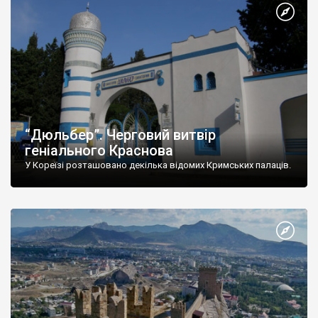
“Дюльбер”. Черговий витвір
геніального Краснова
У Кореїзі розташовано декілька відомих Кримських палаців.