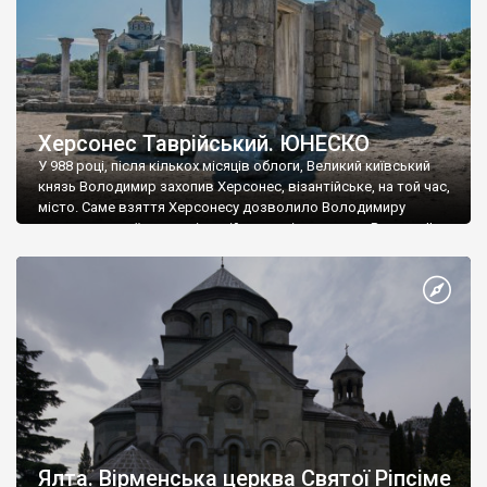
Херсонес Таврійський. ЮНЕСКО
У 988 році, після кількох місяців облоги, Великий київський
князь Володимир захопив Херсонес, візантійське, на той час,
місто. Саме взяття Херсонесу дозволило Володимиру
диктувати свої умови візантійському імператору Василю ІІ, та
одружитися з його дочкою Ганною. Цього ж року, в
Херсонесі Володимир-язичник, став Василем-християнином.
А потім було Хрещення Русі. На честь Херсонесу Таврійського
названо місто […]
Ялта. Вірменська церква Святої Ріпсіме