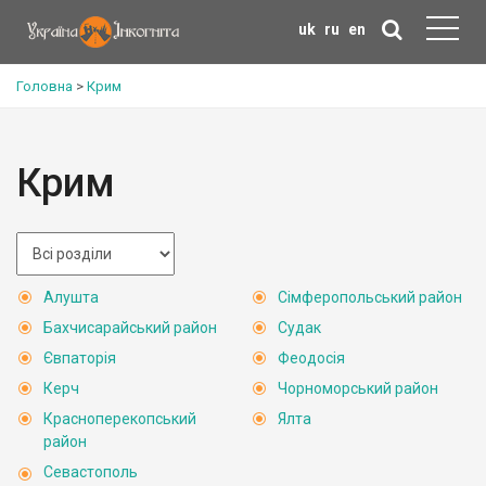
uk
ru
en
Головна
>
Крим
Крим
Алушта
Сімферопольський район
Бахчисарайський район
Судак
Євпаторія
Феодосія
Керч
Чорноморський район
Красноперекопський
Ялта
район
Севастополь