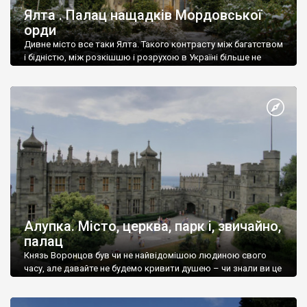
Ялта . Палац нащадків Мордовської
орди
Дивне місто все таки Ялта. Такого контрасту між багатством
і бідністю, між розкішшю і розрухою в Україні більше не
знайдеш.
Алупка. Місто, церква, парк і, звичайно,
палац
Князь Воронцов був чи не найвідомішою людиною свого
часу, але давайте не будемо кривити душею – чи знали ви це
прізвище до відвідин Алупки? Мабуть все таки ні.