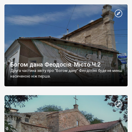
Богом дана Феодосія. Місто Ч.2
Друга частина звіту про "Богом дану" Феодосію буде не менш
насиченою ніж перша.