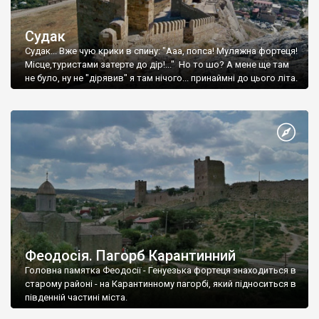
Судак
Судак... Вже чую крики в спину: "Ааа, попса! Муляжна фортеця!
Місце,туристами затерте до дір!..." Но то шо? А мене ще там
не було, ну не "дірявив" я там нічого... принаймні до цього літа.
Феодосія. Пагорб Карантинний
Головна памятка Феодосії - Генуезька фортеця знаходиться в
старому районі - на Карантинному пагорбі, який підноситься в
південній частині міста.