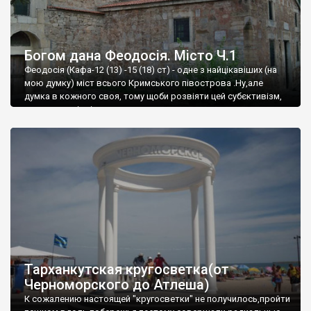
Богом дана Феодосія. Місто Ч.1
Феодосія (Кафа-12 (13) -15 (18) ст) - одне з найцікавіших (на
мою думку) міст всього Кримського півострова .Ну,але
думка в кожного своя, тому щоби розвіяти цей субєктивізм,
запрошую відвідати це
Тарханкутская кругосветка(от
Черноморского до Атлеша)
К сожалению настоящей "кругосветки" не получилось,пройти