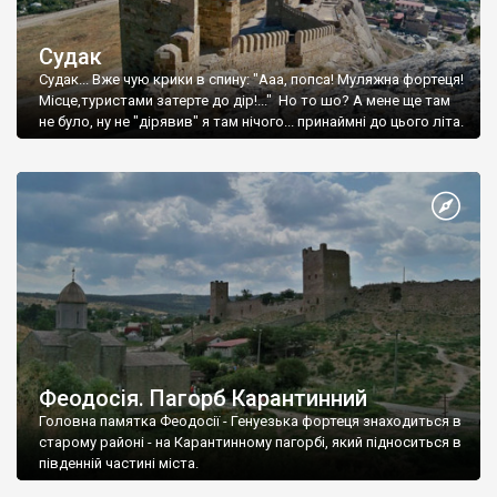
Судак
Судак... Вже чую крики в спину: "Ааа, попса! Муляжна фортеця!
Місце,туристами затерте до дір!..." Но то шо? А мене ще там
не було, ну не "дірявив" я там нічого... принаймні до цього літа.
Феодосія. Пагорб Карантинний
Головна памятка Феодосії - Генуезька фортеця знаходиться в
старому районі - на Карантинному пагорбі, який підноситься в
південній частині міста.