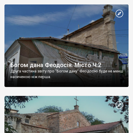
Богом дана Феодосія. Місто Ч.2
Друга частина звіту про "Богом дану" Феодосію буде не менш
насиченою ніж перша.