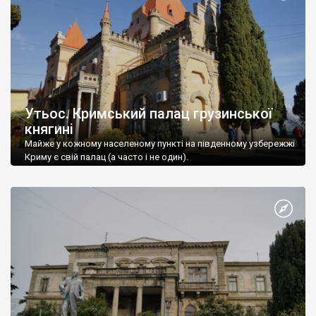
Утьос. Кримський палац грузинської
княгині
Майже у кожному населеному пункті на південному узбережжі
Криму є свій палац (а часто і не один).