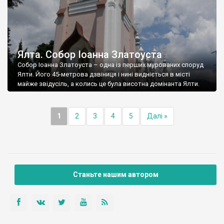
Ялта. Собор Іоанна Златоуста
Собор Іоанна Златоуста – одна із перших мурованих споруд
Ялти. Його 45-метрова дзвіниця і нині видніється в місті
майже звідусіль, а колись це була висотна домінанта Ялти.
1
2
3
4
5
Далі »
Станьте нашим автором