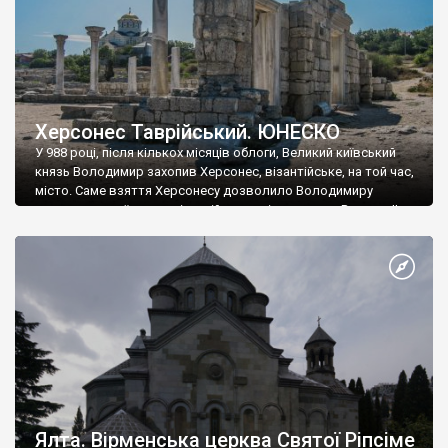
Херсонес Таврійський. ЮНЕСКО
У 988 році, після кількох місяців облоги, Великий київський
князь Володимир захопив Херсонес, візантійське, на той час,
місто. Саме взяття Херсонесу дозволило Володимиру
диктувати свої умови візантійському імператору Василю ІІ, та
одружитися з його дочкою Ганною. Цього ж року, в
Херсонесі Володимир-язичник, став Василем-християнином.
А потім було Хрещення Русі. На честь Херсонесу Таврійського
названо місто […]
Ялта. Вірменська церква Святої Ріпсіме