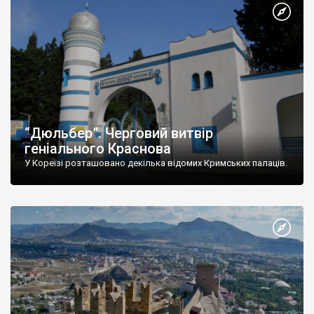
“Дюльбер”. Черговий витвір
геніального Краснова
У Кореїзі розташовано декілька відомих Кримських палаців.