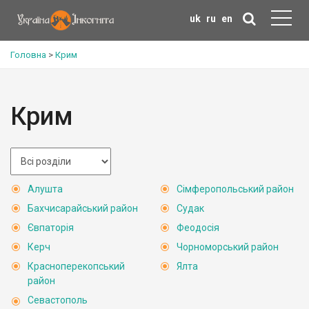
uk
ru
en
Головна
>
Крим
Крим
Алушта
Сімферопольський район
Бахчисарайський район
Судак
Євпаторія
Феодосія
Керч
Чорноморський район
Красноперекопський
Ялта
район
Севастополь