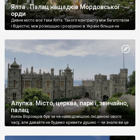
Ялта . Палац нащадків Мордовської
орди
Дивне місто все таки Ялта. Такого контрасту між багатством
і бідністю, між розкішшю і розрухою в Україні більше не
знайдеш.
Алупка. Місто, церква, парк і, звичайно,
палац
Князь Воронцов був чи не найвідомішою людиною свого
часу, але давайте не будемо кривити душею – чи знали ви це
прізвище до відвідин Алупки? Мабуть все таки ні.