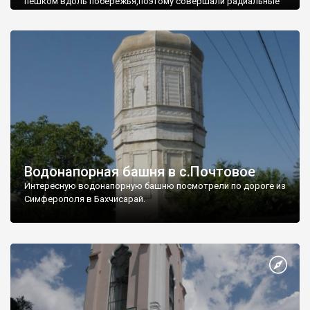
пешком вдоль побережья,поэтому совершали радиальные
вылазки из Оленевки.
Водонапорная башня в с.Почтовое
Интересную водонапорную башню посмотрели по дороге из
Симферополя в Бахчисарай.