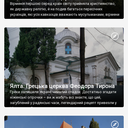
Вірменія першою серед країн світу прийняла християнство,
як державну релігію, й на подив багатьох пересічних
українців, які усіх кавказців вважають мусульманами, вірмени
є відданими вірянами Христа
Ялта. Грецька церква Феодора Тирона
Греки залишили Україні чималий спадок. Достатньо згадати
ніжинські огірочки – ви ж мабуть всі знаєте, що цей,
загублений у радянські часи, легендарний рецепт привезли у
Ніжин греки?