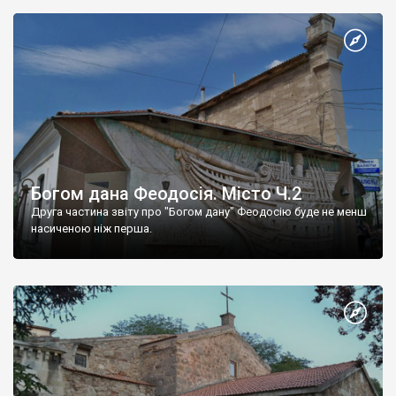
Богом дана Феодосія. Місто Ч.2
Друга частина звіту про "Богом дану" Феодосію буде не менш
насиченою ніж перша.