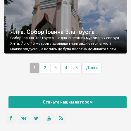
Ялта. Собор Іоанна Златоуста
Собор Іоанна Златоуста – одна із перших мурованих споруд
Ялти. Його 45-метрова дзвіниця і нині видніється в місті
майже звідусіль, а колись це була висотна домінанта Ялти.
1
2
3
4
5
Далі »
Станьте нашим автором