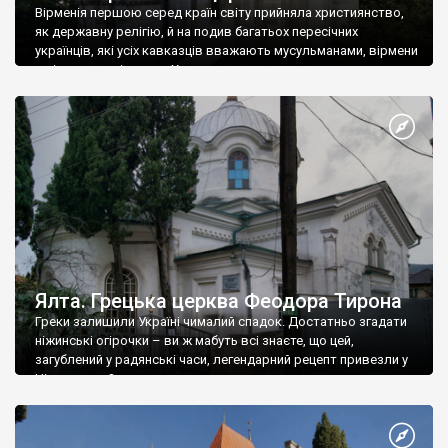
Вірменія першою серед країн світу прийняла християнство,
як державну релігію, й на подив багатьох пересічних
українців, які усіх кавказців вважають мусульманами, вірмени
є відданими вірянами Христа
Ялта. Грецька церква Феодора Тирона
Греки залишили Україні чималий спадок. Достатньо згадати
ніжинські огірочки – ви ж мабуть всі знаєте, що цей,
загублений у радянські часи, легендарний рецепт привезли у
Ніжин греки?