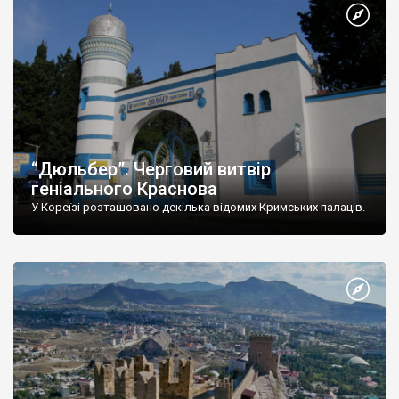
“Дюльбер”. Черговий витвір
геніального Краснова
У Кореїзі розташовано декілька відомих Кримських палаців.