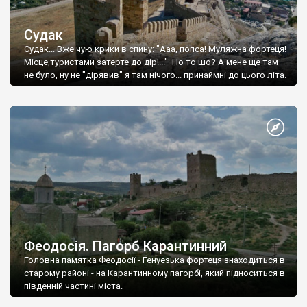
Судак
Судак... Вже чую крики в спину: "Ааа, попса! Муляжна фортеця!
Місце,туристами затерте до дір!..." Но то шо? А мене ще там
не було, ну не "дірявив" я там нічого... принаймні до цього літа.
Феодосія. Пагорб Карантинний
Головна памятка Феодосії - Генуезька фортеця знаходиться в
старому районі - на Карантинному пагорбі, який підноситься в
південній частині міста.