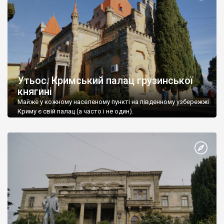
Утьос. Кримський палац грузинської
княгині
Майже у кожному населеному пункті на південному узбережжі
Криму є свій палац (а часто і не один).