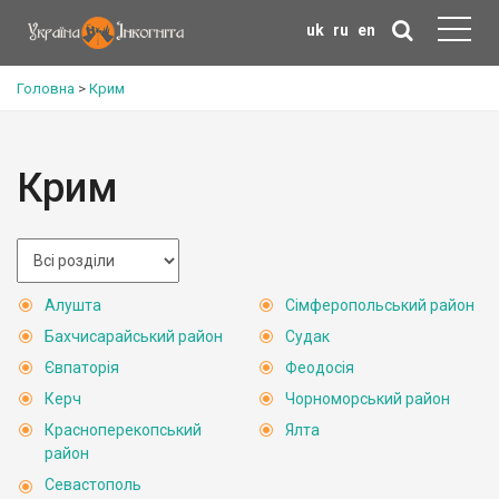
uk
ru
en
Головна
>
Крим
Крим
Алушта
Сімферопольський район
Бахчисарайський район
Судак
Євпаторія
Феодосія
Керч
Чорноморський район
Красноперекопський
Ялта
район
Севастополь