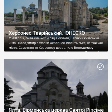
Херсонес Таврійський. ЮНЕСКО
У 988 році, після кількох місяців облоги, Великий київський
князь Володимир захопив Херсонес, візантійське, на той час,
місто. Саме взяття Херсонесу дозволило Володимиру
диктувати свої умови візантійському імператору Василю ІІ, та
одружитися з його дочкою Ганною. Цього ж року, в
Херсонесі Володимир-язичник, став Василем-християнином.
А потім було Хрещення Русі. На честь Херсонесу Таврійського
названо місто […]
Ялта. Вірменська церква Святої Ріпсіме