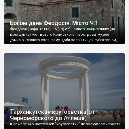
Богом дана Феодосія. Місто Ч.1
Феодосія (Кафа-12 (13) -15 (18) ст) - одне з найцікавіших (на
мою думку) міст всього Кримського півострова .Ну,але
думка в кожного своя, тому щоби розвіяти цей субєктивізм,
запрошую відвідати це
Тарханкутская кругосветка(от
Черноморского до Атлеша)
К сожалению настоящей "кругосветки" не получилось,пройти