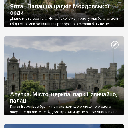
Ялта . Палац нащадків Мордовської
орди
Дивне місто все таки Ялта. Такого контрасту між багатством
і бідністю, між розкішшю і розрухою в Україні більше не
знайдеш.
Алупка. Місто, церква, парк і, звичайно,
палац
Князь Воронцов був чи не найвідомішою людиною свого
часу, але давайте не будемо кривити душею – чи знали ви це
прізвище до відвідин Алупки? Мабуть все таки ні.