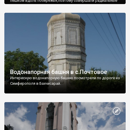
пешком вдоль побережья,поэтому совершали радиальные
вылазки из Оленевки.
Водонапорная башня в с.Почтовое
Интересную водонапорную башню посмотрели по дороге из
Симферополя в Бахчисарай.