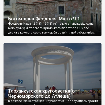
Богом дана Феодосія. Місто Ч.1
Феодосія (Кафа-12 (13) -15 (18) ст) - одне з найцікавіших (на
мою думку) міст всього Кримського півострова .Ну,але
думка в кожного своя, тому щоби розвіяти цей субєктивізм,
запрошую відвідати це
Тарханкутская кругосветка(от
Черноморского до Атлеша)
К сожалению настоящей "кругосветки" не получилось,пройти