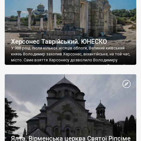
Херсонес Таврійський. ЮНЕСКО
У 988 році, після кількох місяців облоги, Великий київський
князь Володимир захопив Херсонес, візантійське, на той час,
місто. Саме взяття Херсонесу дозволило Володимиру
диктувати свої умови візантійському імператору Василю ІІ, та
одружитися з його дочкою Ганною. Цього ж року, в
Херсонесі Володимир-язичник, став Василем-християнином.
А потім було Хрещення Русі. На честь Херсонесу Таврійського
названо місто […]
Ялта. Вірменська церква Святої Ріпсіме