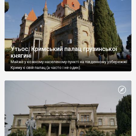
Утьос. Кримський палац грузинської
княгині
Майже у кожному населеному пункті на південному узбережжі
Криму є свій палац (а часто і не один).