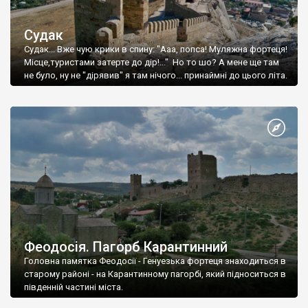
Судак
Судак... Вже чую крики в спину: "Ааа, попса! Муляжна фортеця!
Місце,туристами затерте до дір!..." Но то шо? А мене ще там
не було, ну не "дірявив" я там нічого... принаймні до цього літа.
Феодосія. Пагорб Карантинний
Головна памятка Феодосії - Генуезька фортеця знаходиться в
старому районі - на Карантинному пагорбі, який підноситься в
південній частині міста.