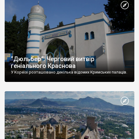
“Дюльбер”. Черговий витвір
геніального Краснова
У Кореїзі розташовано декілька відомих Кримських палаців.