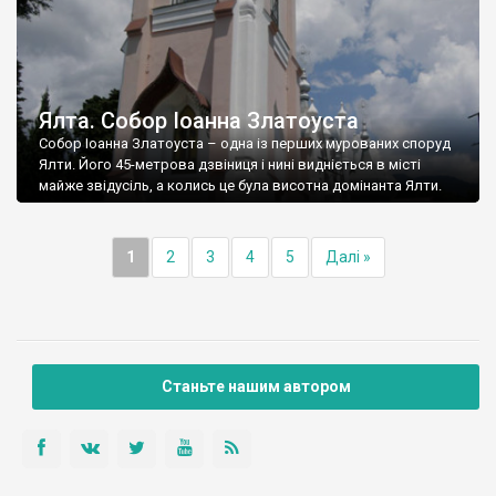
Ялта. Собор Іоанна Златоуста
Собор Іоанна Златоуста – одна із перших мурованих споруд
Ялти. Його 45-метрова дзвіниця і нині видніється в місті
майже звідусіль, а колись це була висотна домінанта Ялти.
1
2
3
4
5
Далі »
Станьте нашим автором