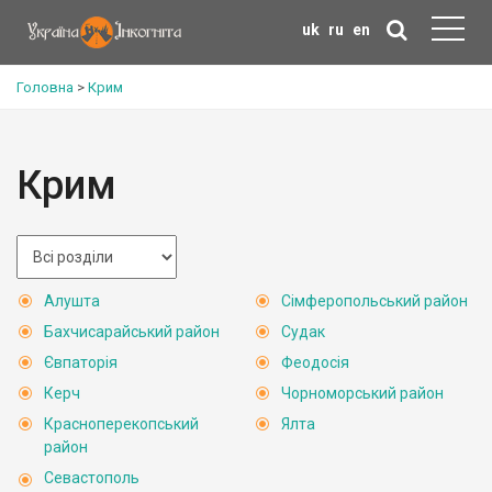
uk
ru
en
Головна
>
Крим
Крим
Алушта
Сімферопольський район
Бахчисарайський район
Судак
Євпаторія
Феодосія
Керч
Чорноморський район
Красноперекопський
Ялта
район
Севастополь