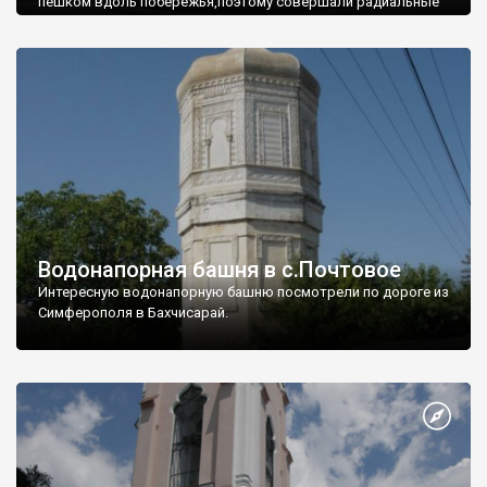
пешком вдоль побережья,поэтому совершали радиальные
вылазки из Оленевки.
Водонапорная башня в с.Почтовое
Интересную водонапорную башню посмотрели по дороге из
Симферополя в Бахчисарай.