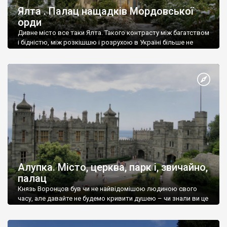
Ялта . Палац нащадків Мордовської
орди
Дивне місто все таки Ялта. Такого контрасту між багатством
і бідністю, між розкішшю і розрухою в Україні більше не
знайдеш.
Алупка. Місто, церква, парк і, звичайно,
палац
Князь Воронцов був чи не найвідомішою людиною свого
часу, але давайте не будемо кривити душею – чи знали ви це
прізвище до відвідин Алупки? Мабуть все таки ні.