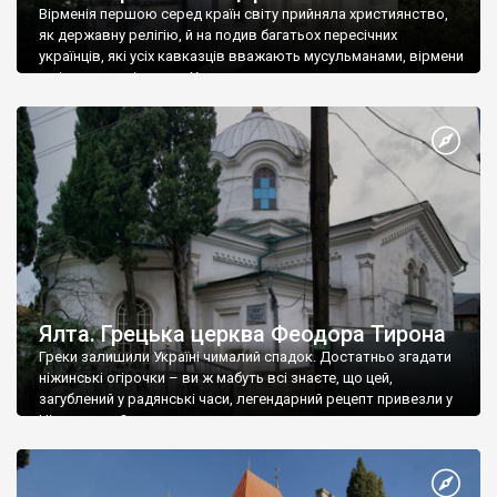
Вірменія першою серед країн світу прийняла християнство,
як державну релігію, й на подив багатьох пересічних
українців, які усіх кавказців вважають мусульманами, вірмени
є відданими вірянами Христа
Ялта. Грецька церква Феодора Тирона
Греки залишили Україні чималий спадок. Достатньо згадати
ніжинські огірочки – ви ж мабуть всі знаєте, що цей,
загублений у радянські часи, легендарний рецепт привезли у
Ніжин греки?