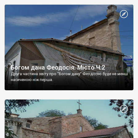
Богом дана Феодосія. Місто Ч.2
Друга частина звіту про "Богом дану" Феодосію буде не менш
насиченою ніж перша.