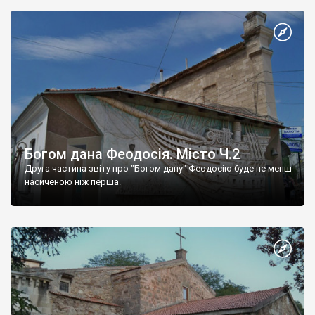
Богом дана Феодосія. Місто Ч.2
Друга частина звіту про "Богом дану" Феодосію буде не менш
насиченою ніж перша.