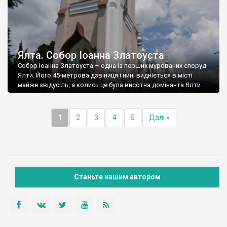
Ялта. Собор Іоанна Златоуста
Собор Іоанна Златоуста – одна із перших мурованих споруд
Ялти. Його 45-метрова дзвіниця і нині видніється в місті
майже звідусіль, а колись це була висотна домінанта Ялти.
1
2
3
4
5
Далі »
Станьте нашим автором