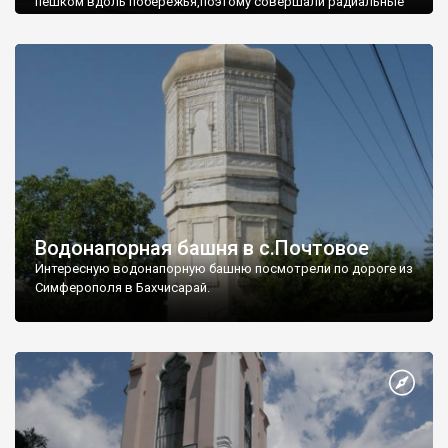
пешком вдоль побережья,поэтому совершали радиальные
вылазки из Оленевки.
Водонапорная башня в с.Почтовое
Интересную водонапорную башню посмотрели по дороге из
Симферополя в Бахчисарай.