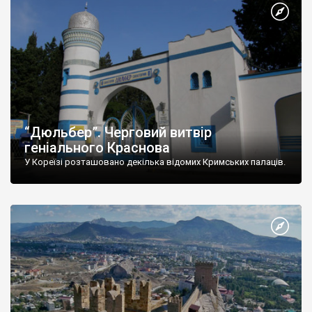
“Дюльбер”. Черговий витвір
геніального Краснова
У Кореїзі розташовано декілька відомих Кримських палаців.