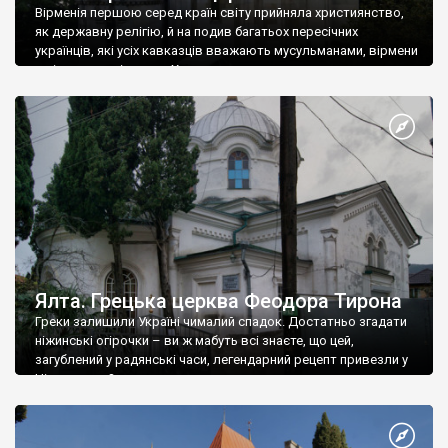
Вірменія першою серед країн світу прийняла християнство,
як державну релігію, й на подив багатьох пересічних
українців, які усіх кавказців вважають мусульманами, вірмени
є відданими вірянами Христа
Ялта. Грецька церква Феодора Тирона
Греки залишили Україні чималий спадок. Достатньо згадати
ніжинські огірочки – ви ж мабуть всі знаєте, що цей,
загублений у радянські часи, легендарний рецепт привезли у
Ніжин греки?