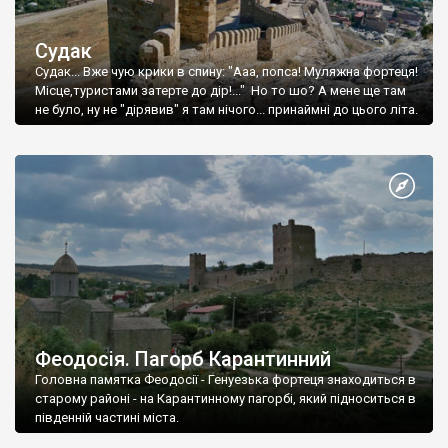
Судак
Судак... Вже чую крики в спину: "Ааа, попса! Муляжна фортеця!
Місце,туристами затерте до дір!..." Но то шо? А мене ще там
не було, ну не "дірявив" я там нічого... принаймні до цього літа.
Феодосія. Пагорб Карантинний
Головна памятка Феодосії - Генуезька фортеця знаходиться в
старому районі - на Карантинному пагорбі, який підноситься в
південній частині міста.