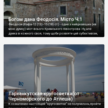
Богом дана Феодосія. Місто Ч.1
Феодосія (Кафа-12 (13) -15 (18) ст) - одне з найцікавіших (на
мою думку) міст всього Кримського півострова .Ну,але
думка в кожного своя, тому щоби розвіяти цей субєктивізм,
запрошую відвідати це
Тарханкутская кругосветка(от
Черноморского до Атлеша)
К сожалению настоящей "кругосветки" не получилось,пройти