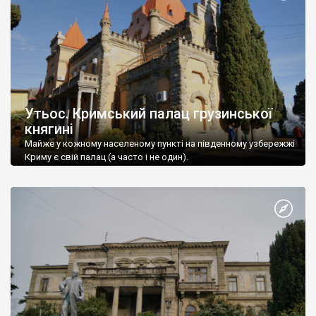
Утьос. Кримський палац грузинської
княгині
Майже у кожному населеному пункті на південному узбережжі
Криму є свій палац (а часто і не один).