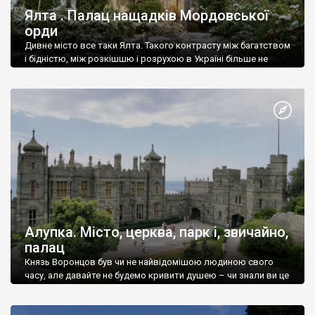
Ялта . Палац нащадків Мордовської
орди
Дивне місто все таки Ялта. Такого контрасту між багатством
і бідністю, між розкішшю і розрухою в Україні більше не
знайдеш.
Алупка. Місто, церква, парк і, звичайно,
палац
Князь Воронцов був чи не найвідомішою людиною свого
часу, але давайте не будемо кривити душею – чи знали ви це
прізвище до відвідин Алупки? Мабуть все таки ні.