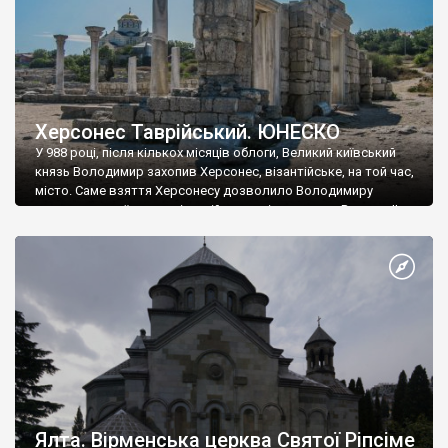
Херсонес Таврійський. ЮНЕСКО
У 988 році, після кількох місяців облоги, Великий київський
князь Володимир захопив Херсонес, візантійське, на той час,
місто. Саме взяття Херсонесу дозволило Володимиру
диктувати свої умови візантійському імператору Василю ІІ, та
одружитися з його дочкою Ганною. Цього ж року, в
Херсонесі Володимир-язичник, став Василем-християнином.
А потім було Хрещення Русі. На честь Херсонесу Таврійського
названо місто […]
Ялта. Вірменська церква Святої Ріпсіме