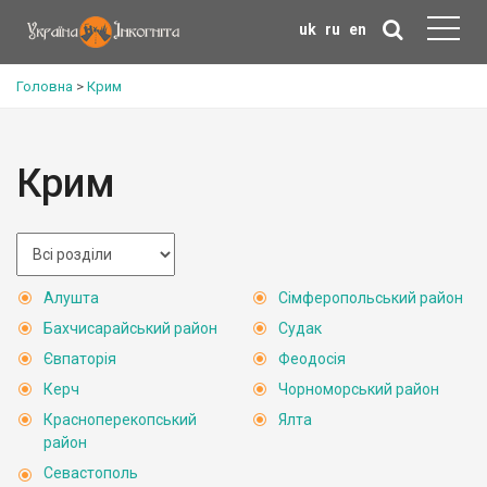
uk
ru
en
Головна
>
Крим
Крим
Алушта
Сімферопольський район
Бахчисарайський район
Судак
Євпаторія
Феодосія
Керч
Чорноморський район
Красноперекопський
Ялта
район
Севастополь