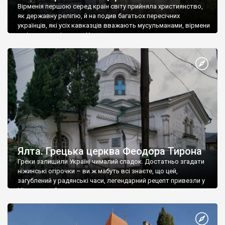
Вірменія першою серед країн світу прийняла християнство,
як державну релігію, й на подив багатьох пересічних
українців, які усіх кавказців вважають мусульманами, вірмени
є відданими вірянами Христа
Ялта. Грецька церква Феодора Тирона
Греки залишили Україні чималий спадок. Достатньо згадати
ніжинські огірочки – ви ж мабуть всі знаєте, що цей,
загублений у радянські часи, легендарний рецепт привезли у
Ніжин греки?