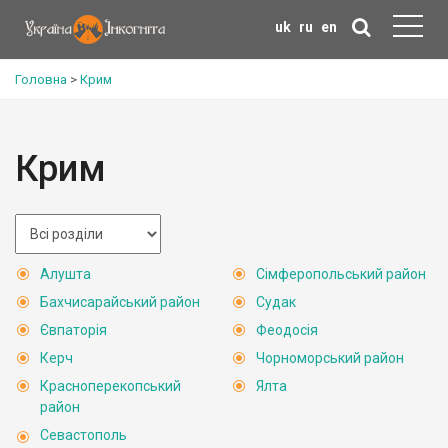
uk
ru
en
Головна
>
Крим
Крим
Алушта
Сімферопольський район
Бахчисарайський район
Судак
Євпаторія
Феодосія
Керч
Чорноморський район
Красноперекопський
Ялта
район
Севастополь