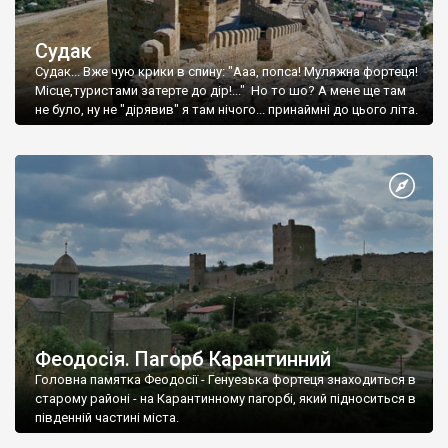
Судак
Судак... Вже чую крики в спину: "Ааа, попса! Муляжна фортеця!
Місце,туристами затерте до дір!..." Но то шо? А мене ще там
не було, ну не "дірявив" я там нічого... принаймні до цього літа.
Феодосія. Пагорб Карантинний
Головна памятка Феодосії - Генуезька фортеця знаходиться в
старому районі - на Карантинному пагорбі, який підноситься в
південній частині міста.