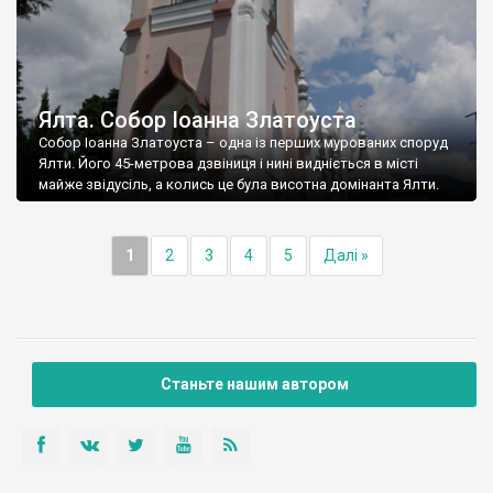
Ялта. Собор Іоанна Златоуста
Собор Іоанна Златоуста – одна із перших мурованих споруд
Ялти. Його 45-метрова дзвіниця і нині видніється в місті
майже звідусіль, а колись це була висотна домінанта Ялти.
1
2
3
4
5
Далі »
Станьте нашим автором