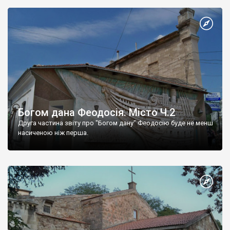
Богом дана Феодосія. Місто Ч.2
Друга частина звіту про "Богом дану" Феодосію буде не менш
насиченою ніж перша.