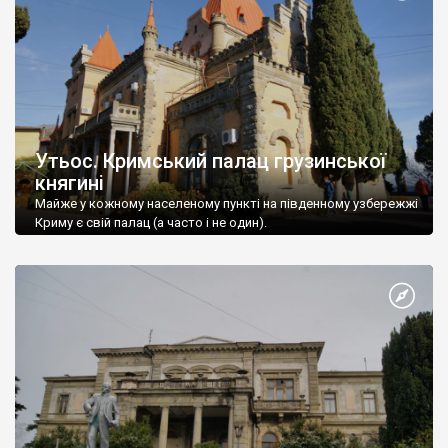
Утьос. Кримський палац грузинської
княгині
Майже у кожному населеному пункті на південному узбережжі
Криму є свій палац (а часто і не один).