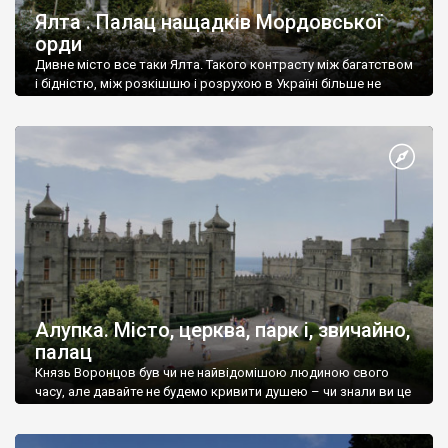
Ялта . Палац нащадків Мордовської
орди
Дивне місто все таки Ялта. Такого контрасту між багатством
і бідністю, між розкішшю і розрухою в Україні більше не
знайдеш.
Алупка. Місто, церква, парк і, звичайно,
палац
Князь Воронцов був чи не найвідомішою людиною свого
часу, але давайте не будемо кривити душею – чи знали ви це
прізвище до відвідин Алупки? Мабуть все таки ні.