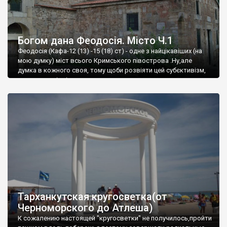
Богом дана Феодосія. Місто Ч.1
Феодосія (Кафа-12 (13) -15 (18) ст) - одне з найцікавіших (на
мою думку) міст всього Кримського півострова .Ну,але
думка в кожного своя, тому щоби розвіяти цей субєктивізм,
запрошую відвідати це
Тарханкутская кругосветка(от
Черноморского до Атлеша)
К сожалению настоящей "кругосветки" не получилось,пройти