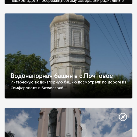
пешком вдоль побережья,поэтому совершали радиальные
вылазки из Оленевки.
Водонапорная башня в с.Почтовое
Интересную водонапорную башню посмотрели по дороге из
Симферополя в Бахчисарай.