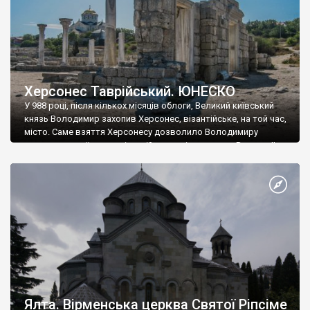
Херсонес Таврійський. ЮНЕСКО
У 988 році, після кількох місяців облоги, Великий київський
князь Володимир захопив Херсонес, візантійське, на той час,
місто. Саме взяття Херсонесу дозволило Володимиру
диктувати свої умови візантійському імператору Василю ІІ, та
одружитися з його дочкою Ганною. Цього ж року, в
Херсонесі Володимир-язичник, став Василем-християнином.
А потім було Хрещення Русі. На честь Херсонесу Таврійського
названо місто […]
Ялта. Вірменська церква Святої Ріпсіме