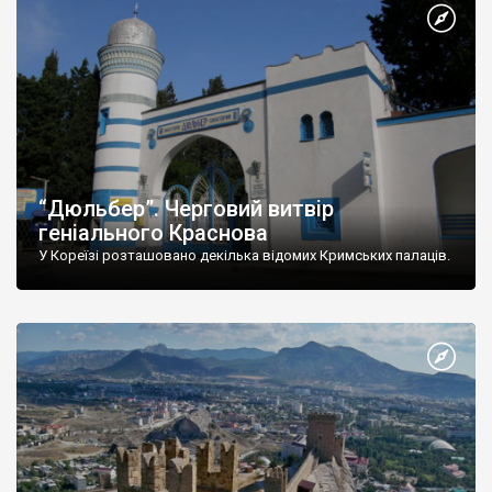
“Дюльбер”. Черговий витвір
геніального Краснова
У Кореїзі розташовано декілька відомих Кримських палаців.