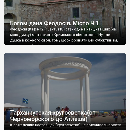
Богом дана Феодосія. Місто Ч.1
Феодосія (Кафа-12 (13) -15 (18) ст) - одне з найцікавіших (на
мою думку) міст всього Кримського півострова .Ну,але
думка в кожного своя, тому щоби розвіяти цей субєктивізм,
запрошую відвідати це
Тарханкутская кругосветка(от
Черноморского до Атлеша)
К сожалению настоящей "кругосветки" не получилось,пройти