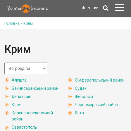
uk
ru
en
Головна
>
Крим
Крим
Алушта
Сімферопольський район
Бахчисарайський район
Судак
Євпаторія
Феодосія
Керч
Чорноморський район
Красноперекопський
Ялта
район
Севастополь