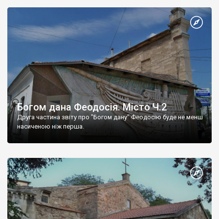
Богом дана Феодосія. Місто Ч.2
Друга частина звіту про "Богом дану" Феодосію буде не менш
насиченою ніж перша.