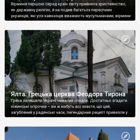
Вірменія першою серед країн світу прийняла християнство,
як державну релігію, й на подив багатьох пересічних
українців, які усіх кавказців вважають мусульманами, вірмени
є відданими вірянами Христа
Ялта. Грецька церква Феодора Тирона
Греки залишили Україні чималий спадок. Достатньо згадати
ніжинські огірочки – ви ж мабуть всі знаєте, що цей,
загублений у радянські часи, легендарний рецепт привезли у
Ніжин греки?