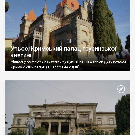
Утьос. Кримський палац грузинської
княгині
Майже у кожному населеному пункті на південному узбережжі
Криму є свій палац (а часто і не один).