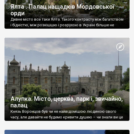
Ялта . Палац нащадків Мордовської
орди
Дивне місто все таки Ялта. Такого контрасту між багатством
і бідністю, між розкішшю і розрухою в Україні більше не
знайдеш.
Алупка. Місто, церква, парк і, звичайно,
палац
Князь Воронцов був чи не найвідомішою людиною свого
часу, але давайте не будемо кривити душею – чи знали ви це
прізвище до відвідин Алупки? Мабуть все таки ні.