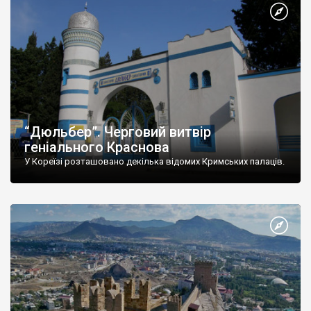
“Дюльбер”. Черговий витвір
геніального Краснова
У Кореїзі розташовано декілька відомих Кримських палаців.