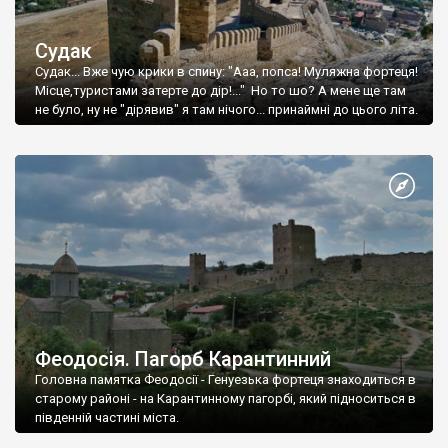
Судак
Судак... Вже чую крики в спину: "Ааа, попса! Муляжна фортеця!
Місце,туристами затерте до дір!..." Но то шо? А мене ще там
не було, ну не "дірявив" я там нічого... принаймні до цього літа.
Феодосія. Пагорб Карантинний
Головна памятка Феодосії - Генуезька фортеця знаходиться в
старому районі - на Карантинному пагорбі, який підноситься в
південній частині міста.