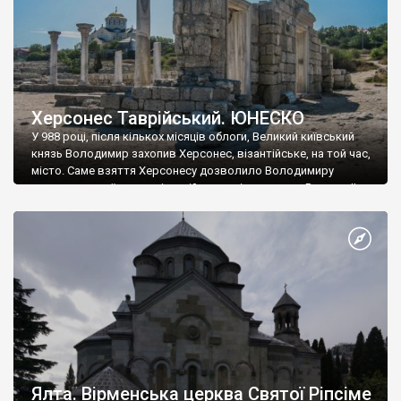
Херсонес Таврійський. ЮНЕСКО
У 988 році, після кількох місяців облоги, Великий київський
князь Володимир захопив Херсонес, візантійське, на той час,
місто. Саме взяття Херсонесу дозволило Володимиру
диктувати свої умови візантійському імператору Василю ІІ, та
одружитися з його дочкою Ганною. Цього ж року, в
Херсонесі Володимир-язичник, став Василем-християнином.
А потім було Хрещення Русі. На честь Херсонесу Таврійського
названо місто […]
Ялта. Вірменська церква Святої Ріпсіме