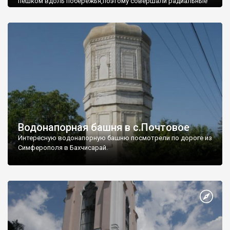
пешком вдоль побережья,поэтому совершали радиальные
вылазки из Оленевки.
Водонапорная башня в с.Почтовое
Интересную водонапорную башню посмотрели по дороге из
Симферополя в Бахчисарай.