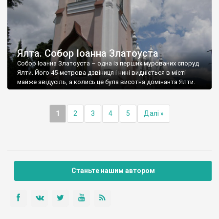
Ялта. Собор Іоанна Златоуста
Собор Іоанна Златоуста – одна із перших мурованих споруд
Ялти. Його 45-метрова дзвіниця і нині видніється в місті
майже звідусіль, а колись це була висотна домінанта Ялти.
1
2
3
4
5
Далі »
Станьте нашим автором