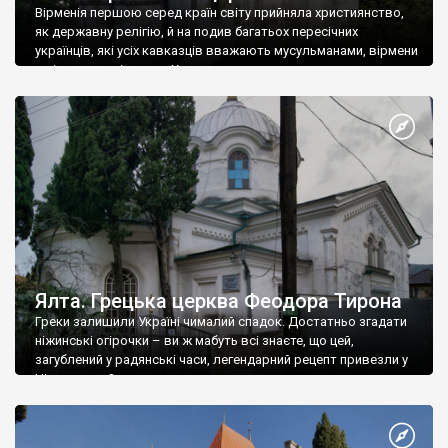
Вірменія першою серед країн світу прийняла християнство,
як державну релігію, й на подив багатьох пересічних
українців, які усіх кавказців вважають мусульманами, вірмени
є відданими вірянами Христа
Ялта. Грецька церква Феодора Тирона
Греки залишили Україні чималий спадок. Достатньо згадати
ніжинські огірочки – ви ж мабуть всі знаєте, що цей,
загублений у радянські часи, легендарний рецепт привезли у
Ніжин греки?