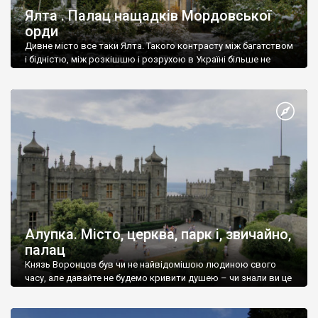
Ялта . Палац нащадків Мордовської
орди
Дивне місто все таки Ялта. Такого контрасту між багатством
і бідністю, між розкішшю і розрухою в Україні більше не
знайдеш.
Алупка. Місто, церква, парк і, звичайно,
палац
Князь Воронцов був чи не найвідомішою людиною свого
часу, але давайте не будемо кривити душею – чи знали ви це
прізвище до відвідин Алупки? Мабуть все таки ні.