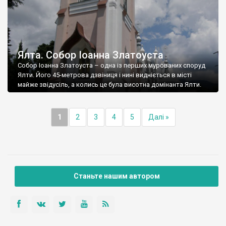
Ялта. Собор Іоанна Златоуста
Собор Іоанна Златоуста – одна із перших мурованих споруд
Ялти. Його 45-метрова дзвіниця і нині видніється в місті
майже звідусіль, а колись це була висотна домінанта Ялти.
1
2
3
4
5
Далі »
Станьте нашим автором