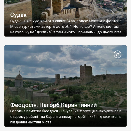
Судак
Судак... Вже чую крики в спину: "Ааа, попса! Муляжна фортеця!
Місце,туристами затерте до дір!..." Но то шо? А мене ще там
не було, ну не "дірявив" я там нічого... принаймні до цього літа.
Феодосія. Пагорб Карантинний
Головна памятка Феодосії - Генуезька фортеця знаходиться в
старому районі - на Карантинному пагорбі, який підноситься в
південній частині міста.