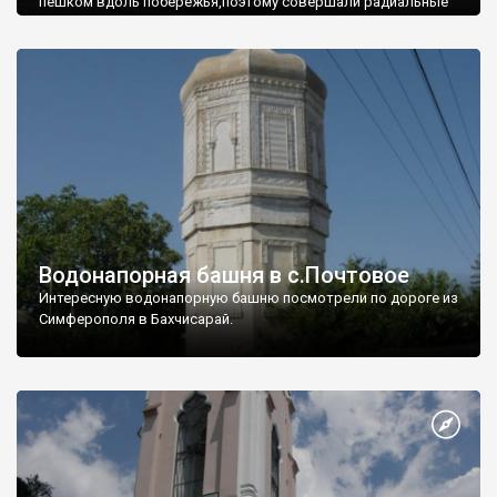
пешком вдоль побережья,поэтому совершали радиальные
вылазки из Оленевки.
Водонапорная башня в с.Почтовое
Интересную водонапорную башню посмотрели по дороге из
Симферополя в Бахчисарай.