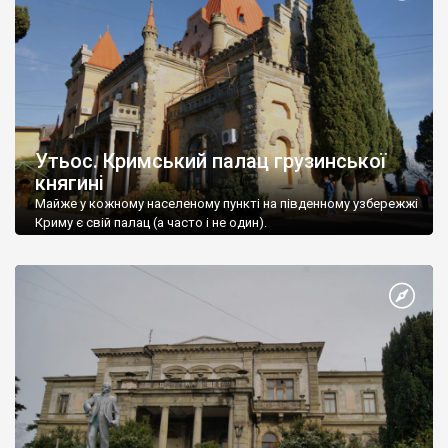
Утьос. Кримський палац грузинської
княгині
Майже у кожному населеному пункті на південному узбережжі
Криму є свій палац (а часто і не один).