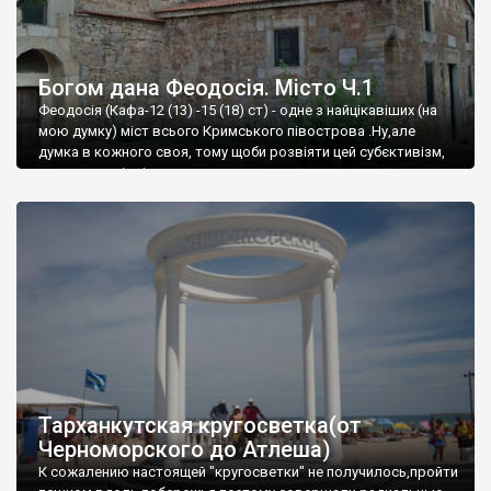
Богом дана Феодосія. Місто Ч.1
Феодосія (Кафа-12 (13) -15 (18) ст) - одне з найцікавіших (на
мою думку) міст всього Кримського півострова .Ну,але
думка в кожного своя, тому щоби розвіяти цей субєктивізм,
запрошую відвідати це
Тарханкутская кругосветка(от
Черноморского до Атлеша)
К сожалению настоящей "кругосветки" не получилось,пройти