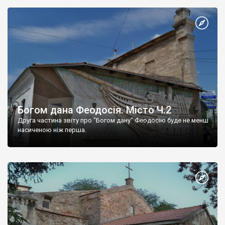
Богом дана Феодосія. Місто Ч.2
Друга частина звіту про "Богом дану" Феодосію буде не менш
насиченою ніж перша.