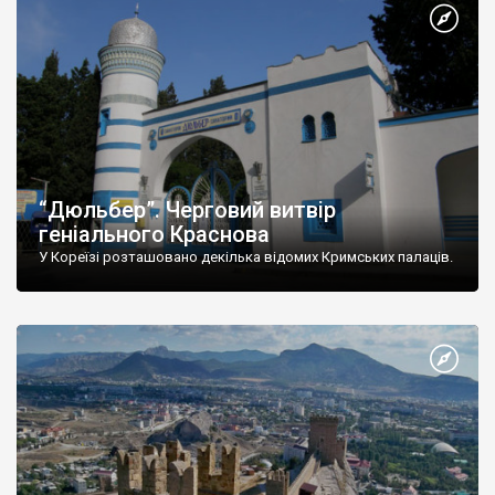
“Дюльбер”. Черговий витвір
геніального Краснова
У Кореїзі розташовано декілька відомих Кримських палаців.