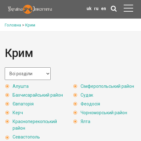
uk
ru
en
Головна
>
Крим
Крим
Алушта
Сімферопольський район
Бахчисарайський район
Судак
Євпаторія
Феодосія
Керч
Чорноморський район
Красноперекопський
Ялта
район
Севастополь