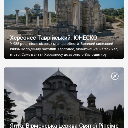
Херсонес Таврійський. ЮНЕСКО
У 988 році, після кількох місяців облоги, Великий київський
князь Володимир захопив Херсонес, візантійське, на той час,
місто. Саме взяття Херсонесу дозволило Володимиру
диктувати свої умови візантійському імператору Василю ІІ, та
одружитися з його дочкою Ганною. Цього ж року, в
Херсонесі Володимир-язичник, став Василем-християнином.
А потім було Хрещення Русі. На честь Херсонесу Таврійського
названо місто […]
Ялта. Вірменська церква Святої Ріпсіме